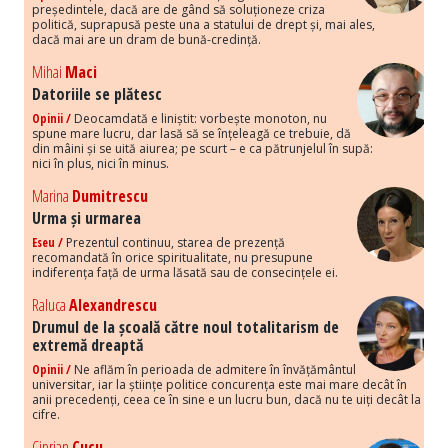
președintele, dacă are de gând să soluționeze criza
politică, suprapusă peste una a statului de drept și, mai ales,
dacă mai are un dram de bună-credință.
Mihai
Maci
Datoriile se plătesc
Opinii /
Deocamdată e liniștit: vorbește monoton, nu
spune mare lucru, dar lasă să se înțeleagă ce trebuie, dă
din mâini și se uită aiurea; pe scurt – e ca pătrunjelul în supă:
nici în plus, nici în minus.
Marina
Dumitrescu
Urma și urmarea
Eseu /
Prezentul continuu, starea de prezență
recomandată în orice spiritualitate, nu presupune
indiferența față de urma lăsată sau de consecințele ei.
Raluca
Alexandrescu
Drumul de la școală către noul totalitarism de
extremă dreaptă
Opinii /
Ne aflăm în perioada de admitere în învățământul
universitar, iar la științe politice concurența este mai mare decât în
anii precedenți, ceea ce în sine e un lucru bun, dacă nu te uiți decât la
cifre.
Ciprian
Cucu