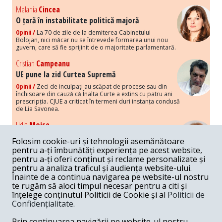
Melania
Cincea
O țară în instabilitate politică majoră
Opinii /
La 70 de zile de la demiterea Cabinetului
Bolojan, nici măcar nu se întrevede formarea unui nou
guvern, care să fie sprijinit de o majoritate parlamentară.
Cristian
Campeanu
UE pune la zid Curtea Supremă
Opinii /
Zeci de inculpați au scăpat de procese sau din
închisoare din cauză că Înalta Curte a extins cu patru ani
prescripția. CJUE a criticat în termeni duri instanța condusă
de Lia Savonea.
Lidia
Moise
Costurile economice ale haosului politic
Folosim cookie-uri și tehnologii asemănătoare
Opinii /
Economia nu poate rezista cu retorica falsă a
pentru a-ți îmbunătăți experiența pe acest website,
susținerii intereselor poporului, care, de fapt, ascunde
pentru a-ți oferi conținut și reclame personalizate și
obsesia menținerii privilegiilor și a averilor unor caste.
pentru a analiza traficul și audiența website-ului.
Înainte de a continua navigarea pe website-ul nostru
Melania
Cincea
te rugăm să aloci timpul necesar pentru a citi și
Noi puseuri de xenofobie din partea românilor
înțelege conținutul Politicii de Cookie și al
Politicii de
„neaoși”
Confidențialitate
.
Opinii /
Periodic, în spațiul public sunt voci care lansează
mesaje xenofobe la adresa câte unui politician care deranjează un
Prin continuarea navigării pe website-ul nostru