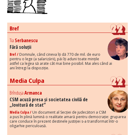
Bref
Tia
Serbanescu
Fără soluții
Bref /
Domnule, când cineva îți dă 770 de mil. de euro
pentru o lege (a salarizării), păi îți aduni toate mințile
astfel ca legea să arate cât mai bine posibil. Mai ales când ai
ani întregi la dispoziție.
Media Culpa
Brîndușa
Armanca
CSM acuză presa și societatea civilă de
„lovitură de stat”
Media Culpa /
Un document al Secției de judecători a CSM
a pus în plină lumină o realitate amară pentru democrație: gruparea
care conduce în prezent destinele justiției s-a transformat într-o
oligarhie periculoasă.