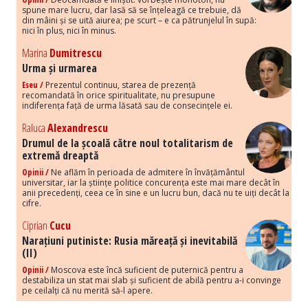
spune mare lucru, dar lasă să se înțeleagă ce trebuie, dă
din mâini și se uită aiurea; pe scurt – e ca pătrunjelul în supă:
nici în plus, nici în minus.
Marina
Dumitrescu
Urma și urmarea
Eseu /
Prezentul continuu, starea de prezență
recomandată în orice spiritualitate, nu presupune
indiferența față de urma lăsată sau de consecințele ei.
Raluca
Alexandrescu
Drumul de la școală către noul totalitarism de
extremă dreaptă
Opinii /
Ne aflăm în perioada de admitere în învățământul
universitar, iar la științe politice concurența este mai mare decât în
anii precedenți, ceea ce în sine e un lucru bun, dacă nu te uiți decât la
cifre.
Ciprian
Cucu
Narațiuni putiniste: Rusia măreață și inevitabilă
(II)
Opinii /
Moscova este încă suficient de puternică pentru a
destabiliza un stat mai slab și suficient de abilă pentru a-i convinge
pe ceilalți că nu merită să-l apere.