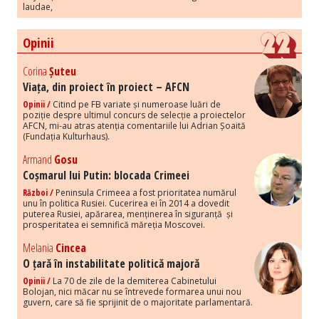
laudae,
Opinii
Corina
Șuteu
Viața, din proiect în proiect – AFCN
Opinii /
Citind pe FB variate și numeroase luări de
poziție despre ultimul concurs de selecție a proiectelor
AFCN, mi-au atras atenția comentariile lui Adrian Șoaită
(Fundația Kulturhaus).
Armand
Gosu
Coșmarul lui Putin: blocada Crimeei
Război /
Peninsula Crimeea a fost prioritatea numărul
unu în politica Rusiei. Cucerirea ei în 2014 a dovedit
puterea Rusiei, apărarea, menținerea în siguranță și
prosperitatea ei semnifică măreția Moscovei.
Melania
Cincea
O țară în instabilitate politică majoră
Opinii /
La 70 de zile de la demiterea Cabinetului
Bolojan, nici măcar nu se întrevede formarea unui nou
guvern, care să fie sprijinit de o majoritate parlamentară.