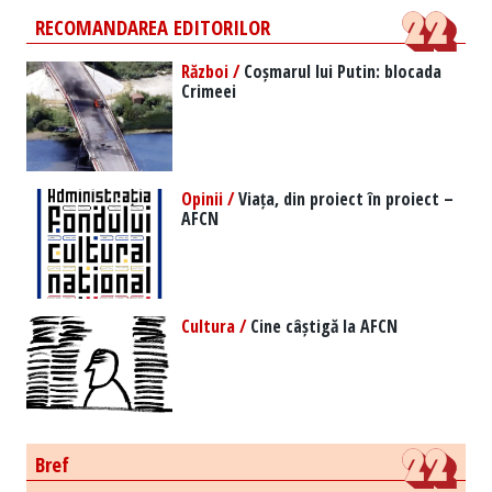
RECOMANDAREA EDITORILOR
Război /
Coșmarul lui Putin: blocada
Crimeei
Opinii /
Viața, din proiect în proiect –
AFCN
Cultura /
Cine câștigă la AFCN
Bref