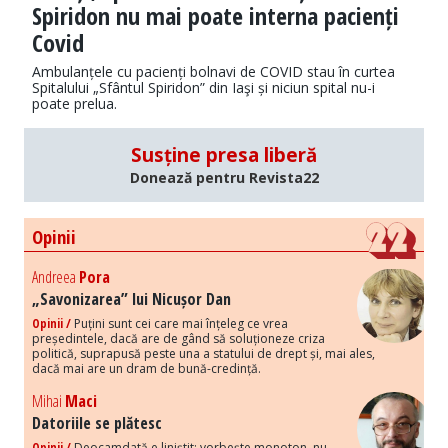
Spiridon nu mai poate interna pacienți
Covid
Ambulanțele cu pacienți bolnavi de COVID stau în curtea
Spitalului „Sfântul Spiridon” din Iaşi și niciun spital nu-i
poate prelua.
Susține presa liberă
Donează pentru Revista22
Opinii
Andreea
Pora
„Savonizarea” lui Nicușor Dan
Opinii /
Puțini sunt cei care mai înțeleg ce vrea
președintele, dacă are de gând să soluționeze criza
politică, suprapusă peste una a statului de drept și, mai ales,
dacă mai are un dram de bună-credință.
Mihai
Maci
Datoriile se plătesc
Opinii /
Deocamdată e liniștit: vorbește monoton, nu