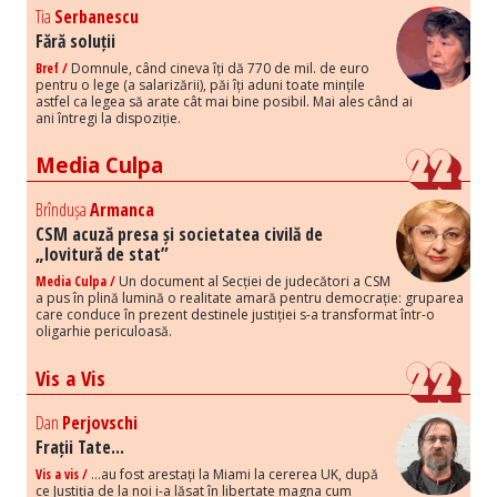
Tia
Serbanescu
Fără soluții
Bref /
Domnule, când cineva îți dă 770 de mil. de euro
pentru o lege (a salarizării), păi îți aduni toate mințile
astfel ca legea să arate cât mai bine posibil. Mai ales când ai
ani întregi la dispoziție.
Media Culpa
Brîndușa
Armanca
CSM acuză presa și societatea civilă de
„lovitură de stat”
Media Culpa /
Un document al Secției de judecători a CSM
a pus în plină lumină o realitate amară pentru democrație: gruparea
care conduce în prezent destinele justiției s-a transformat într-o
oligarhie periculoasă.
Vis a Vis
Dan
Perjovschi
Frații Tate...
Vis a vis /
...au fost arestați la Miami la cererea UK, după
ce Justiția de la noi i-a lăsat în libertate magna cum