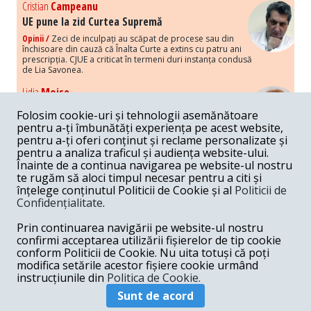
Cristian
Campeanu
UE pune la zid Curtea Supremă
Opinii /
Zeci de inculpați au scăpat de procese sau din
închisoare din cauză că Înalta Curte a extins cu patru ani
prescripția. CJUE a criticat în termeni duri instanța condusă
de Lia Savonea.
Lidia
Moise
Costurile economice ale haosului politic
Folosim cookie-uri și tehnologii asemănătoare
Opinii /
Economia nu poate rezista cu retorica falsă a
pentru a-ți îmbunătăți experiența pe acest website,
susținerii intereselor poporului, care, de fapt, ascunde
pentru a-ți oferi conținut și reclame personalizate și
obsesia menținerii privilegiilor și a averilor unor caste.
pentru a analiza traficul și audiența website-ului.
Înainte de a continua navigarea pe website-ul nostru
Melania
Cincea
te rugăm să aloci timpul necesar pentru a citi și
Noi puseuri de xenofobie din partea românilor
înțelege conținutul Politicii de Cookie și al
Politicii de
„neaoși”
Confidențialitate
.
Opinii /
Periodic, în spațiul public sunt voci care lansează
mesaje xenofobe la adresa câte unui politician care deranjează un
Prin continuarea navigării pe website-ul nostru
anumit grup politico-mediatic, într-un anumit moment.
confirmi acceptarea utilizării fișierelor de tip cookie
conform Politicii de Cookie. Nu uita totuși că poți
Armand
Gosu
modifica setările acestor fișiere cookie urmând
Unirea cu Moldova: modele istorice
instrucțiunile din
Politica de Cookie.
Unire /
Unirea cu Moldova depinde de intensitatea
Sunt de acord
amenințării haosului și anarhiei de dincolo de Nistru.