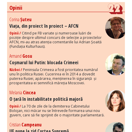
Opinii
Corina
Șuteu
Viața, din proiect în proiect – AFCN
Opinii /
Citind pe FB variate și numeroase luări de
poziție despre ultimul concurs de selecție a proiectelor
AFCN, mi-au atras atenția comentariile lui Adrian Șoaită
(Fundația Kulturhaus).
Armand
Gosu
Coșmarul lui Putin: blocada Crimeei
Război /
Peninsula Crimeea a fost prioritatea numărul
unu în politica Rusiei. Cucerirea ei în 2014 a dovedit
puterea Rusiei, apărarea, menținerea în siguranță și
prosperitatea ei semnifică măreția Moscovei.
Melania
Cincea
O țară în instabilitate politică majoră
Opinii /
La 70 de zile de la demiterea Cabinetului
Bolojan, nici măcar nu se întrevede formarea unui nou
guvern, care să fie sprijinit de o majoritate parlamentară.
Cristian
Campeanu
UE pune la zid Curtea Supremă