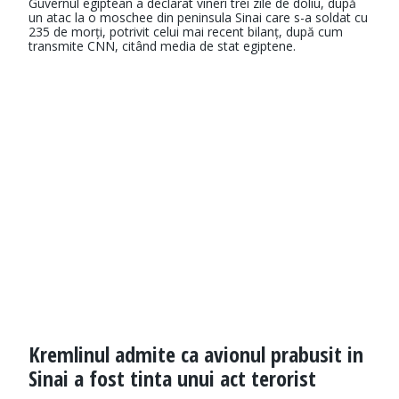
Guvernul egiptean a declarat vineri trei zile de doliu, după
un atac la o moschee din peninsula Sinai care s-a soldat cu
235 de morți, potrivit celui mai recent bilanț, după cum
transmite CNN, citând media de stat egiptene.
Kremlinul admite ca avionul prabusit in
Sinai a fost tinta unui act terorist