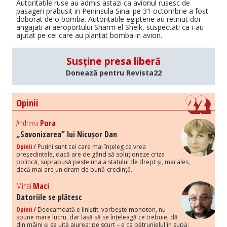
Autoritatile ruse au admis astazi ca avionul rusesc de
pasageri prabusit in Peninsula Sinai pe 31 octombrie a fost
doborat de o bomba. Autoritatile egiptene au retinut doi
angajati ai aeroportului Sharm el Sheik, suspectati ca i-au
ajutat pe cei care au plantat bomba in avion.
Susține presa liberă
Donează pentru Revista22
Opinii
Andreea
Pora
„Savonizarea” lui Nicușor Dan
Opinii /
Puțini sunt cei care mai înțeleg ce vrea
președintele, dacă are de gând să soluționeze criza
politică, suprapusă peste una a statului de drept și, mai ales,
dacă mai are un dram de bună-credință.
Mihai
Maci
Datoriile se plătesc
Opinii /
Deocamdată e liniștit: vorbește monoton, nu
spune mare lucru, dar lasă să se înțeleagă ce trebuie, dă
din mâini și se uită aiurea; pe scurt – e ca pătrunjelul în supă: