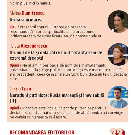
nici în plus, nici în minus.
Marina
Dumitrescu
Urma și urmarea
Eseu /
Prezentul continuu, starea de prezență
recomandată în orice spiritualitate, nu presupune
indiferența față de urma lăsată sau de consecințele ei.
Raluca
Alexandrescu
Drumul de la școală către noul totalitarism de
extremă dreaptă
Opinii /
Ne aflăm în perioada de admitere în învățământul
universitar, iar la științe politice concurența este mai mare decât în
anii precedenți, ceea ce în sine e un lucru bun, dacă nu te uiți decât la
cifre.
Ciprian
Cucu
Narațiuni putiniste: Rusia măreață și inevitabilă
(II)
Opinii /
Moscova este încă suficient de puternică pentru a
destabiliza un stat mai slab și suficient de abilă pentru a-i convinge
pe ceilalți că nu merită să-l apere.
RECOMANDAREA EDITORILOR