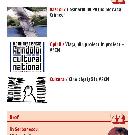
Război /
Coșmarul lui Putin: blocada
Crimeei
Opinii /
Viața, din proiect în proiect –
AFCN
Cultura /
Cine câștigă la AFCN
Bref
Tia
Serbanescu