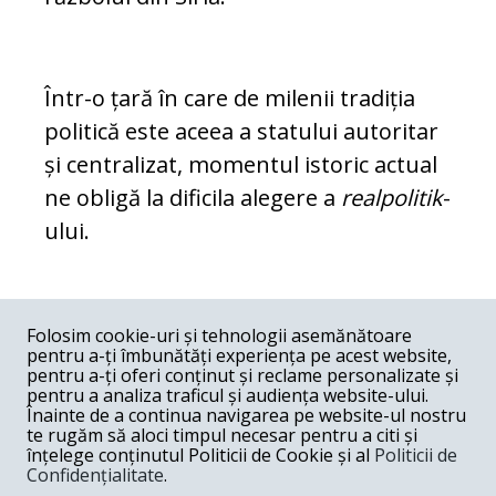
Într-o țară în care de milenii tradiția
politică este aceea a statului autoritar
și centralizat, momentul istoric actual
ne obligă la dificila alegere a
realpolitik
-
ului.
COMENTARII
0
Folosim cookie-uri și tehnologii asemănătoare
pentru a-ți îmbunătăți experiența pe acest website,
Nume
pentru a-ți oferi conținut și reclame personalizate și
pentru a analiza traficul și audiența website-ului.
Înainte de a continua navigarea pe website-ul nostru
Email
te rugăm să aloci timpul necesar pentru a citi și
înțelege conținutul Politicii de Cookie și al
Politicii de
Confidențialitate
.