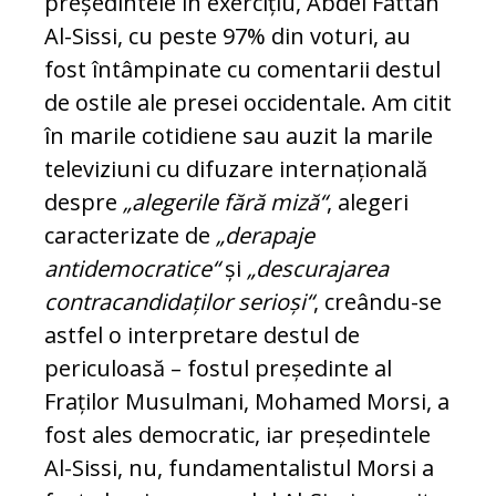
președintele în exercițiu, Abdel Fattah
Al-Sissi, cu peste 97% din voturi, au
fost întâmpinate cu comentarii destul
de ostile ale presei occidentale. Am citit
în marile cotidiene sau auzit la marile
televiziuni cu difuzare internațională
despre
„alegerile fără miză“
, alegeri
caracterizate de
„derapaje
antidemocratice“
și
„descurajarea
contracandidaților
serioși“
, creându-se
astfel o interpretare destul de
periculoasă – fostul președinte al
Fraților Musulmani, Mohamed Morsi, a
fost ales democratic, iar președintele
Al-Sissi, nu, fundamentalistul Morsi a