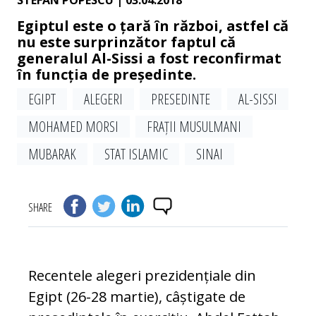
STEFAN POPESCU
| 03.04.2018
Egiptul este o țară în război, astfel că
nu este surprinzător faptul că
generalul Al-Sissi a fost reconfirmat
în funcția de președinte.
EGIPT
ALEGERI
PRESEDINTE
AL-SISSI
MOHAMED MORSI
FRAȚII MUSULMANI
MUBARAK
STAT ISLAMIC
SINAI
SHARE
Recentele alegeri prezidențiale din
Egipt (26-28 martie), câștigate de