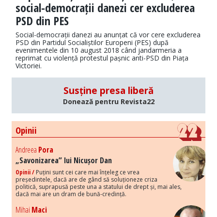
social-democrații danezi cer excluderea
PSD din PES
Social-democrații danezi au anunțat că vor cere excluderea
PSD din Partidul Socialiștilor Europeni (PES) după
evenimentele din 10 august 2018 când jandarmeria a
reprimat cu violență protestul pașnic anti-PSD din Piața
Victoriei.
Susține presa liberă
Donează pentru Revista22
Opinii
Andreea
Pora
„Savonizarea” lui Nicușor Dan
Opinii /
Puțini sunt cei care mai înțeleg ce vrea
președintele, dacă are de gând să soluționeze criza
politică, suprapusă peste una a statului de drept și, mai ales,
dacă mai are un dram de bună-credință.
Mihai
Maci