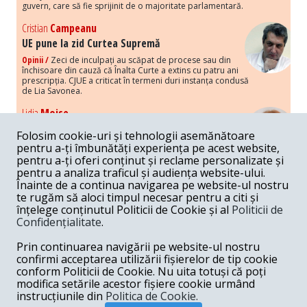
guvern, care să fie sprijinit de o majoritate parlamentară.
Cristian
Campeanu
UE pune la zid Curtea Supremă
Opinii /
Zeci de inculpați au scăpat de procese sau din
închisoare din cauză că Înalta Curte a extins cu patru ani
prescripția. CJUE a criticat în termeni duri instanța condusă
de Lia Savonea.
Lidia
Moise
Costurile economice ale haosului politic
Folosim cookie-uri și tehnologii asemănătoare
Opinii /
Economia nu poate rezista cu retorica falsă a
pentru a-ți îmbunătăți experiența pe acest website,
susținerii intereselor poporului, care, de fapt, ascunde
pentru a-ți oferi conținut și reclame personalizate și
obsesia menținerii privilegiilor și a averilor unor caste.
pentru a analiza traficul și audiența website-ului.
Înainte de a continua navigarea pe website-ul nostru
Melania
Cincea
te rugăm să aloci timpul necesar pentru a citi și
Noi puseuri de xenofobie din partea românilor
înțelege conținutul Politicii de Cookie și al
Politicii de
„neaoși”
Confidențialitate
.
Opinii /
Periodic, în spațiul public sunt voci care lansează
mesaje xenofobe la adresa câte unui politician care deranjează un
Prin continuarea navigării pe website-ul nostru
anumit grup politico-mediatic, într-un anumit moment.
confirmi acceptarea utilizării fișierelor de tip cookie
conform Politicii de Cookie. Nu uita totuși că poți
Armand
Gosu
modifica setările acestor fișiere cookie urmând
Unirea cu Moldova: modele istorice
instrucțiunile din
Politica de Cookie.
Unire /
Unirea cu Moldova depinde de intensitatea