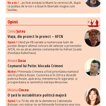
Vis a vis /
...au fost arestați la Miami la cererea UK, după
ce Justiția de la noi i-a lăsat în libertate magna cum
laudae,
Opinii
Corina
Șuteu
Viața, din proiect în proiect – AFCN
Opinii /
Citind pe FB variate și numeroase luări de
poziție despre ultimul concurs de selecție a proiectelor
AFCN, mi-au atras atenția comentariile lui Adrian Șoaită
(Fundația Kulturhaus).
Armand
Gosu
Coșmarul lui Putin: blocada Crimeei
Război /
Peninsula Crimeea a fost prioritatea numărul
unu în politica Rusiei. Cucerirea ei în 2014 a dovedit
puterea Rusiei, apărarea, menținerea în siguranță și
prosperitatea ei semnifică măreția Moscovei.
Melania
Cincea
O țară în instabilitate politică majoră
Opinii /
La 70 de zile de la demiterea Cabinetului
Bolojan, nici măcar nu se întrevede formarea unui nou