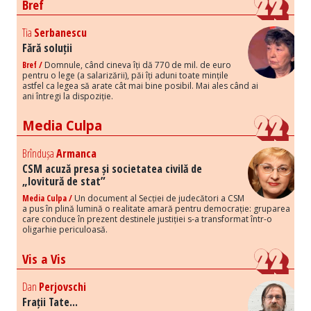
Bref
Tia
Serbanescu
Fără soluții
Bref /
Domnule, când cineva îți dă 770 de mil. de euro
pentru o lege (a salarizării), păi îți aduni toate mințile
astfel ca legea să arate cât mai bine posibil. Mai ales când ai
ani întregi la dispoziție.
Media Culpa
Brîndușa
Armanca
CSM acuză presa și societatea civilă de
„lovitură de stat”
Media Culpa /
Un document al Secției de judecători a CSM
a pus în plină lumină o realitate amară pentru democrație: gruparea
care conduce în prezent destinele justiției s-a transformat într-o
oligarhie periculoasă.
Vis a Vis
Dan
Perjovschi
Frații Tate...