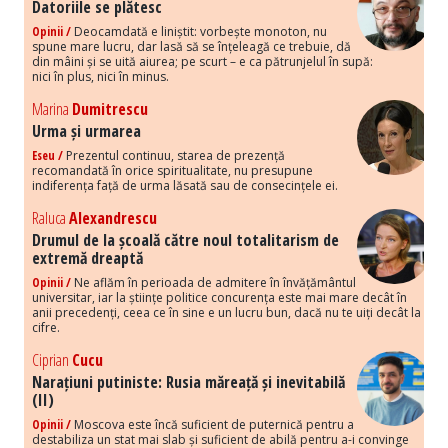
Datoriile se plătesc
Opinii /
Deocamdată e liniștit: vorbește monoton, nu
spune mare lucru, dar lasă să se înțeleagă ce trebuie, dă
din mâini și se uită aiurea; pe scurt – e ca pătrunjelul în supă:
nici în plus, nici în minus.
Marina
Dumitrescu
Urma și urmarea
Eseu /
Prezentul continuu, starea de prezență
recomandată în orice spiritualitate, nu presupune
indiferența față de urma lăsată sau de consecințele ei.
Raluca
Alexandrescu
Drumul de la școală către noul totalitarism de
extremă dreaptă
Opinii /
Ne aflăm în perioada de admitere în învățământul
universitar, iar la științe politice concurența este mai mare decât în
anii precedenți, ceea ce în sine e un lucru bun, dacă nu te uiți decât la
cifre.
Ciprian
Cucu
Narațiuni putiniste: Rusia măreață și inevitabilă
(II)
Opinii /
Moscova este încă suficient de puternică pentru a
destabiliza un stat mai slab și suficient de abilă pentru a-i convinge