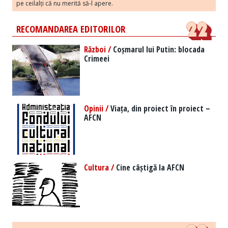
pe ceilalți că nu merită să-l apere.
RECOMANDAREA EDITORILOR
Război /
Coșmarul lui Putin: blocada
Crimeei
Opinii /
Viața, din proiect în proiect –
AFCN
Cultura /
Cine câștigă la AFCN