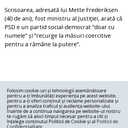
Scrisoarea, adresată lui Mette Frederiksen
(40 de ani), fost ministru al Justiţiei, arată că
PSD e un partid social-democrat ”doar cu
numele” și ”recurge la măsuri coercitive
pentru a rămâne la putere”.
COMENTARII
0
Folosim cookie-uri și tehnologii asemănătoare
pentru a-ți îmbunătăți experiența pe acest website,
Nume
pentru a-ți oferi conținut și reclame personalizate și
pentru a analiza traficul și audiența website-ului.
Înainte de a continua navigarea pe website-ul nostru
Email
te rugăm să aloci timpul necesar pentru a citi și
înțelege conținutul Politicii de Cookie și al
Politicii de
Confidențialitate
.