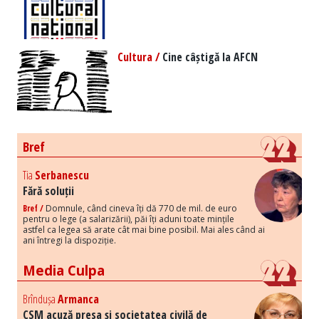
Cultura /
Cine câștigă la AFCN
Bref
Tia
Serbanescu
Fără soluții
Bref /
Domnule, când cineva îți dă 770 de mil. de euro
pentru o lege (a salarizării), păi îți aduni toate mințile
astfel ca legea să arate cât mai bine posibil. Mai ales când ai
ani întregi la dispoziție.
Media Culpa
Brîndușa
Armanca
CSM acuză presa și societatea civilă de