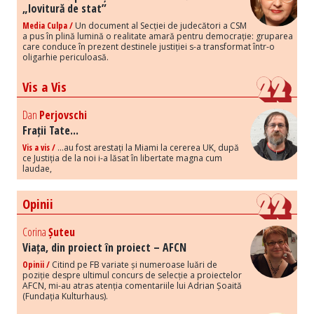
„lovitură de stat”
Media Culpa /
Un document al Secției de judecători a CSM
a pus în plină lumină o realitate amară pentru democrație: gruparea
care conduce în prezent destinele justiției s-a transformat într-o
oligarhie periculoasă.
Vis a Vis
Dan
Perjovschi
Frații Tate...
Vis a vis /
...au fost arestați la Miami la cererea UK, după
ce Justiția de la noi i-a lăsat în libertate magna cum
laudae,
Opinii
Corina
Șuteu
Viața, din proiect în proiect – AFCN
Opinii /
Citind pe FB variate și numeroase luări de
poziție despre ultimul concurs de selecție a proiectelor
AFCN, mi-au atras atenția comentariile lui Adrian Șoaită
(Fundația Kulturhaus).