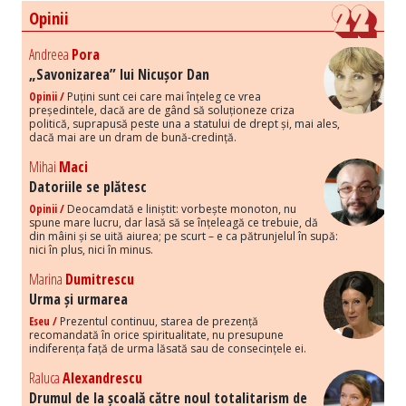
Opinii
Andreea
Pora
„Savonizarea” lui Nicușor Dan
Opinii /
Puțini sunt cei care mai înțeleg ce vrea
președintele, dacă are de gând să soluționeze criza
politică, suprapusă peste una a statului de drept și, mai ales,
dacă mai are un dram de bună-credință.
Mihai
Maci
Datoriile se plătesc
Opinii /
Deocamdată e liniștit: vorbește monoton, nu
spune mare lucru, dar lasă să se înțeleagă ce trebuie, dă
din mâini și se uită aiurea; pe scurt – e ca pătrunjelul în supă:
nici în plus, nici în minus.
Marina
Dumitrescu
Urma și urmarea
Eseu /
Prezentul continuu, starea de prezență
recomandată în orice spiritualitate, nu presupune
indiferența față de urma lăsată sau de consecințele ei.
Raluca
Alexandrescu
Drumul de la școală către noul totalitarism de