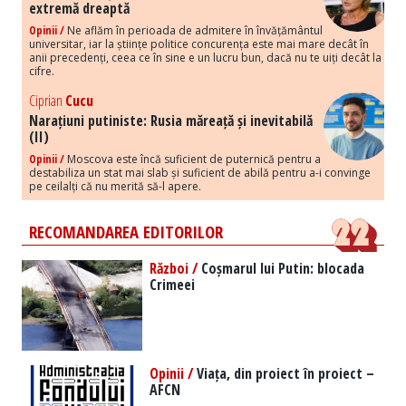
extremă dreaptă
Opinii /
Ne aflăm în perioada de admitere în învățământul
universitar, iar la științe politice concurența este mai mare decât în
anii precedenți, ceea ce în sine e un lucru bun, dacă nu te uiți decât la
cifre.
Ciprian
Cucu
Narațiuni putiniste: Rusia măreață și inevitabilă
(II)
Opinii /
Moscova este încă suficient de puternică pentru a
destabiliza un stat mai slab și suficient de abilă pentru a-i convinge
pe ceilalți că nu merită să-l apere.
RECOMANDAREA EDITORILOR
Război /
Coșmarul lui Putin: blocada
Crimeei
Opinii /
Viața, din proiect în proiect –
AFCN