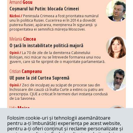
Armand
Gosu
Coșmarul lui Putin: blocada Crimeei
Război /
Peninsula Crimeea a fost prioritatea numărul
unu în politica Rusiei. Cucerirea ei în 2014 a dovedit
puterea Rusiei, apărarea, menținerea în siguranță și
prosperitatea ei semnifică măreția Moscovei.
Melania
Cincea
O țară în instabilitate politică majoră
Opinii /
La 70 de zile de la demiterea Cabinetului
Bolojan, nici măcar nu se întrevede formarea unui nou
guvern, care să fie sprijinit de o majoritate parlamentară.
Cristian
Campeanu
UE pune la zid Curtea Supremă
Opinii /
Zeci de inculpați au scăpat de procese sau din
închisoare din cauză că Înalta Curte a extins cu patru ani
prescripția. CJUE a criticat în termeni duri instanța condusă
de Lia Savonea.
Lidia
Moise
Costurile economice ale haosului politic
Folosim cookie-uri și tehnologii asemănătoare
Opinii /
Economia nu poate rezista cu retorica falsă a
pentru a-ți îmbunătăți experiența pe acest website,
susținerii intereselor poporului, care, de fapt, ascunde
pentru a-ți oferi conținut și reclame personalizate și
obsesia menținerii privilegiilor și a averilor unor caste.