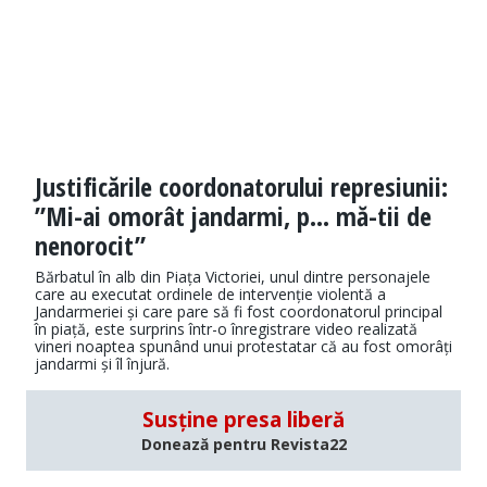
Justificările coordonatorului represiunii:
”Mi-ai omorât jandarmi, p… mă-tii de
nenorocit”
Bărbatul în alb din Piața Victoriei, unul dintre personajele
care au executat ordinele de intervenție violentă a
Jandarmeriei și care pare să fi fost coordonatorul principal
în piață, este surprins într-o înregistrare video realizată
vineri noaptea spunând unui protestatar că au fost omorâți
jandarmi și îl înjură.
Susține presa liberă
Donează pentru Revista22