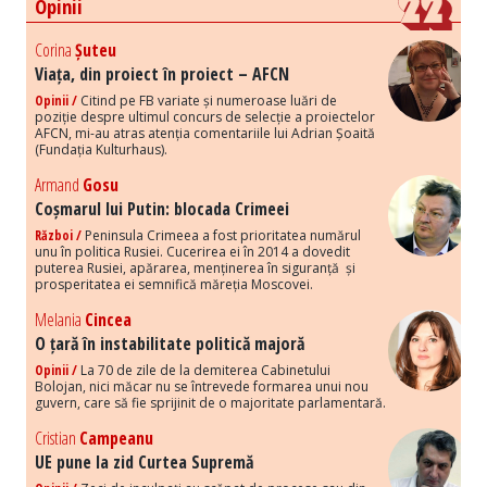
Opinii
Corina
Șuteu
Viața, din proiect în proiect – AFCN
Opinii /
Citind pe FB variate și numeroase luări de
poziție despre ultimul concurs de selecție a proiectelor
AFCN, mi-au atras atenția comentariile lui Adrian Șoaită
(Fundația Kulturhaus).
Armand
Gosu
Coșmarul lui Putin: blocada Crimeei
Război /
Peninsula Crimeea a fost prioritatea numărul
unu în politica Rusiei. Cucerirea ei în 2014 a dovedit
puterea Rusiei, apărarea, menținerea în siguranță și
prosperitatea ei semnifică măreția Moscovei.
Melania
Cincea
O țară în instabilitate politică majoră
Opinii /
La 70 de zile de la demiterea Cabinetului
Bolojan, nici măcar nu se întrevede formarea unui nou
guvern, care să fie sprijinit de o majoritate parlamentară.
Cristian
Campeanu
UE pune la zid Curtea Supremă