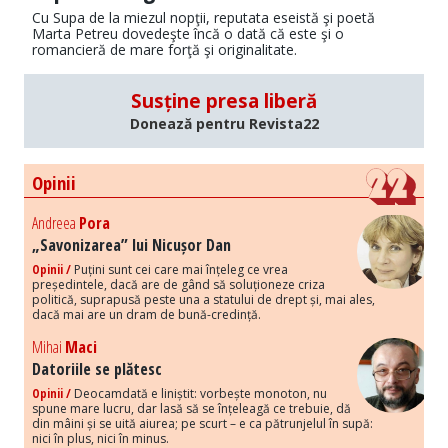
Cu Supa de la miezul nopţii, reputata eseistă şi poetă
Marta Petreu dovedeşte încă o dată că este şi o
romancieră de mare forţă şi originalitate.
Susține presa liberă
Donează pentru Revista22
Opinii
Andreea
Pora
„Savonizarea” lui Nicușor Dan
Opinii /
Puțini sunt cei care mai înțeleg ce vrea
președintele, dacă are de gând să soluționeze criza
politică, suprapusă peste una a statului de drept și, mai ales,
dacă mai are un dram de bună-credință.
Mihai
Maci
Datoriile se plătesc
Opinii /
Deocamdată e liniștit: vorbește monoton, nu
spune mare lucru, dar lasă să se înțeleagă ce trebuie, dă
din mâini și se uită aiurea; pe scurt – e ca pătrunjelul în supă:
nici în plus, nici în minus.