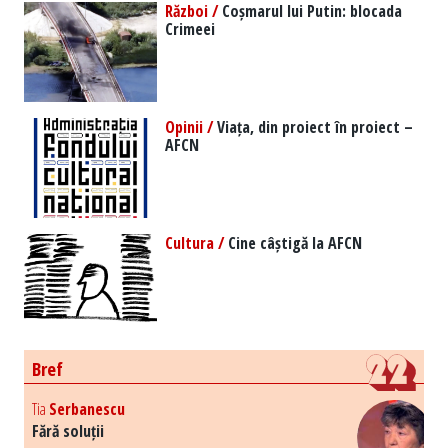
Război /
Coșmarul lui Putin: blocada
Crimeei
Opinii /
Viața, din proiect în proiect –
AFCN
Cultura /
Cine câștigă la AFCN
Bref
Tia
Serbanescu
Fără soluții