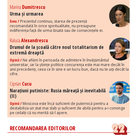
Marina
Dumitrescu
Urma și urmarea
Eseu /
Prezentul continuu, starea de prezență
recomandată în orice spiritualitate, nu presupune
indiferența față de urma lăsată sau de consecințele ei.
Raluca
Alexandrescu
Drumul de la școală către noul totalitarism de
extremă dreaptă
Opinii /
Ne aflăm în perioada de admitere în învățământul
universitar, iar la științe politice concurența este mai mare decât în
anii precedenți, ceea ce în sine e un lucru bun, dacă nu te uiți decât la
cifre.
Ciprian
Cucu
Narațiuni putiniste: Rusia măreață și inevitabilă
(II)
Opinii /
Moscova este încă suficient de puternică pentru a
destabiliza un stat mai slab și suficient de abilă pentru a-i convinge
pe ceilalți că nu merită să-l apere.
RECOMANDAREA EDITORILOR