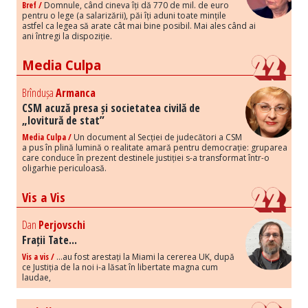
Bref /
Domnule, când cineva îți dă 770 de mil. de euro
pentru o lege (a salarizării), păi îți aduni toate mințile
astfel ca legea să arate cât mai bine posibil. Mai ales când ai
ani întregi la dispoziție.
Media Culpa
Brîndușa
Armanca
CSM acuză presa și societatea civilă de
„lovitură de stat”
Media Culpa /
Un document al Secției de judecători a CSM
a pus în plină lumină o realitate amară pentru democrație: gruparea
care conduce în prezent destinele justiției s-a transformat într-o
oligarhie periculoasă.
Vis a Vis
Dan
Perjovschi
Frații Tate...
Vis a vis /
...au fost arestați la Miami la cererea UK, după
ce Justiția de la noi i-a lăsat în libertate magna cum
laudae,