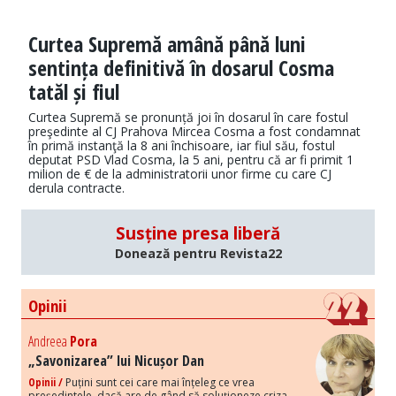
Curtea Supremă amână până luni
sentința definitivă în dosarul Cosma
tatăl și fiul
Curtea Supremă se pronunță joi în dosarul în care fostul
preşedinte al CJ Prahova Mircea Cosma a fost condamnat
în primă instanţă la 8 ani închisoare, iar fiul său, fostul
deputat PSD Vlad Cosma, la 5 ani, pentru că ar fi primit 1
milion de € de la administratorii unor firme cu care CJ
derula contracte.
Susține presa liberă
Donează pentru Revista22
Opinii
Andreea
Pora
„Savonizarea” lui Nicușor Dan
Opinii /
Puțini sunt cei care mai înțeleg ce vrea
președintele, dacă are de gând să soluționeze criza