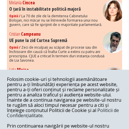
Melania
Cincea
O țară în instabilitate politică majoră
Opinii /
La 70 de zile de la demiterea Cabinetului
Bolojan, nici măcar nu se întrevede formarea unui nou
guvern, care să fie sprijinit de o majoritate parlamentară.
Cristian
Campeanu
UE pune la zid Curtea Supremă
Opinii /
Zeci de inculpați au scăpat de procese sau din
închisoare din cauză că Înalta Curte a extins cu patru ani
prescripția. CJUE a criticat în termeni duri instanța condusă
de Lia Savonea.
Lidia
Moise
Costurile economice ale haosului politic
Folosim cookie-uri și tehnologii asemănătoare
Opinii /
Economia nu poate rezista cu retorica falsă a
pentru a-ți îmbunătăți experiența pe acest website,
susținerii intereselor poporului, care, de fapt, ascunde
pentru a-ți oferi conținut și reclame personalizate și
obsesia menținerii privilegiilor și a averilor unor caste.
pentru a analiza traficul și audiența website-ului.
Înainte de a continua navigarea pe website-ul nostru
Melania
Cincea
te rugăm să aloci timpul necesar pentru a citi și
Noi puseuri de xenofobie din partea românilor
înțelege conținutul Politicii de Cookie și al
Politicii de
„neaoși”
Confidențialitate
.
Opinii /
Periodic, în spațiul public sunt voci care lansează
mesaje xenofobe la adresa câte unui politician care deranjează un
Prin continuarea navigării pe website-ul nostru
anumit grup politico-mediatic, într-un anumit moment.