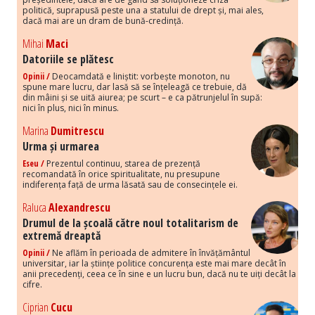
politică, suprapusă peste una a statului de drept și, mai ales,
dacă mai are un dram de bună-credință.
Mihai
Maci
Datoriile se plătesc
Opinii /
Deocamdată e liniștit: vorbește monoton, nu
spune mare lucru, dar lasă să se înțeleagă ce trebuie, dă
din mâini și se uită aiurea; pe scurt – e ca pătrunjelul în supă:
nici în plus, nici în minus.
Marina
Dumitrescu
Urma și urmarea
Eseu /
Prezentul continuu, starea de prezență
recomandată în orice spiritualitate, nu presupune
indiferența față de urma lăsată sau de consecințele ei.
Raluca
Alexandrescu
Drumul de la școală către noul totalitarism de
extremă dreaptă
Opinii /
Ne aflăm în perioada de admitere în învățământul
universitar, iar la științe politice concurența este mai mare decât în
anii precedenți, ceea ce în sine e un lucru bun, dacă nu te uiți decât la
cifre.
Ciprian
Cucu