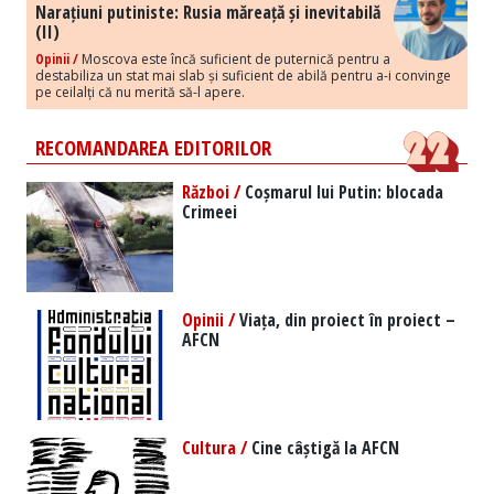
Narațiuni putiniste: Rusia măreață și inevitabilă
(II)
Opinii /
Moscova este încă suficient de puternică pentru a
destabiliza un stat mai slab și suficient de abilă pentru a-i convinge
pe ceilalți că nu merită să-l apere.
RECOMANDAREA EDITORILOR
Război /
Coșmarul lui Putin: blocada
Crimeei
Opinii /
Viața, din proiect în proiect –
AFCN
Cultura /
Cine câștigă la AFCN