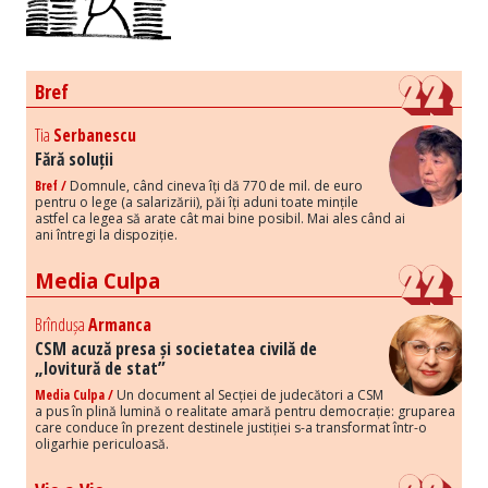
Bref
Tia
Serbanescu
Fără soluții
Bref /
Domnule, când cineva îți dă 770 de mil. de euro
pentru o lege (a salarizării), păi îți aduni toate mințile
astfel ca legea să arate cât mai bine posibil. Mai ales când ai
ani întregi la dispoziție.
Media Culpa
Brîndușa
Armanca
CSM acuză presa și societatea civilă de
„lovitură de stat”
Media Culpa /
Un document al Secției de judecători a CSM
a pus în plină lumină o realitate amară pentru democrație: gruparea
care conduce în prezent destinele justiției s-a transformat într-o
oligarhie periculoasă.