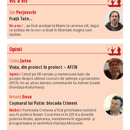
Vis a Vis
Dan
Perjovschi
Frații Tate...
Vis a vis /
...au fost arestați la Miami la cererea UK, după
ce Justiția de la noi i-a lăsat în libertate magna cum
laudae,
Opinii
Corina
Șuteu
Viața, din proiect în proiect – AFCN
Opinii /
Citind pe FB variate și numeroase luări de
poziție despre ultimul concurs de selecție a proiectelor
AFCN, mi-au atras atenția comentariile lui Adrian Șoaită
(Fundația Kulturhaus).
Armand
Gosu
Coșmarul lui Putin: blocada Crimeei
Război /
Peninsula Crimeea a fost prioritatea numărul
unu în politica Rusiei. Cucerirea ei în 2014 a dovedit
puterea Rusiei, apărarea, menținerea în siguranță și
prosperitatea ei semnifică măreția Moscovei.