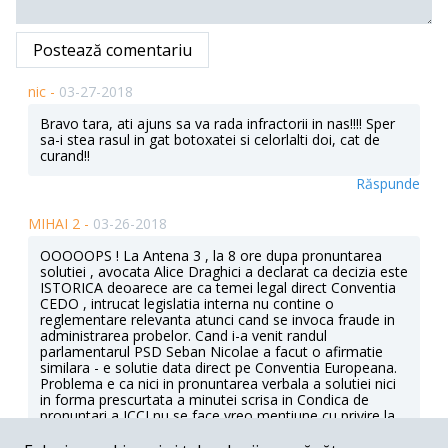
Postează comentariu
nic -
03-27-2018
Bravo tara, ati ajuns sa va rada infractorii in nas!!!! Sper
sa-i stea rasul in gat botoxatei si celorlalti doi, cat de
curand!!
Răspunde
MIHAI 2 -
03-26-2018
OOOOOPS ! La Antena 3 , la 8 ore dupa pronuntarea
solutiei , avocata Alice Draghici a declarat ca decizia este
ISTORICA deoarece are ca temei legal direct Conventia
CEDO , intrucat legislatia interna nu contine o
reglementare relevanta atunci cand se invoca fraude in
administrarea probelor. Cand i-a venit randul
parlamentarul PSD Seban Nicolae a facut o afirmatie
similara - e solutie data direct pe Conventia Europeana.
Problema e ca nici in pronuntarea verbala a solutiei nici
in forma prescurtata a minutei scrisa in Condica de
pronuntari a ICCJ nu se face vreo mentiune cu privire la
aplicarea CEDO. Ea se va vedea abia cand se va scrie
MOTIVAREA. E clar a Draghici si Serban Nicolae au