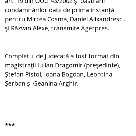
art. 19 din OUG 43/2002 şi păstrării
condamnărilor date de prima instanţă
pentru Mircea Cosma, Daniel Alixandrescu
şi Răzvan Alexe, transmite
Agerpres.
Completul de judecată a fost format din
magistraţii Iulian Dragomir (preşedinte),
Ştefan Pistol, Ioana Bogdan, Leontina
Şerban şi Geanina Arghir.
***