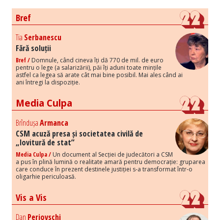
Bref
Tia
Serbanescu
Fără soluții
Bref /
Domnule, când cineva îți dă 770 de mil. de euro
pentru o lege (a salarizării), păi îți aduni toate mințile
astfel ca legea să arate cât mai bine posibil. Mai ales când ai
ani întregi la dispoziție.
Media Culpa
Brîndușa
Armanca
CSM acuză presa și societatea civilă de
„lovitură de stat”
Media Culpa /
Un document al Secției de judecători a CSM
a pus în plină lumină o realitate amară pentru democrație: gruparea
care conduce în prezent destinele justiției s-a transformat într-o
oligarhie periculoasă.
Vis a Vis
Dan
Perjovschi