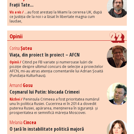
Frații Tate...
Vis a vis /
...au fost arestați la Miami la cererea UK, după
ce Justiția de la noi i-a lăsat în libertate magna cum
laudae,
Opinii
Corina
Șuteu
Viața, din proiect în proiect – AFCN
Opinii /
Citind pe FB variate și numeroase luări de
poziție despre ultimul concurs de selecție a proiectelor
AFCN, mi-au atras atenția comentariile lui Adrian Șoaită
(Fundația Kulturhaus).
Armand
Gosu
Coșmarul lui Putin: blocada Crimeei
Război /
Peninsula Crimeea a fost prioritatea numărul
unu în politica Rusiei. Cucerirea ei în 2014 a dovedit
puterea Rusiei, apărarea, menținerea în siguranță și
prosperitatea ei semnifică măreția Moscovei.
Melania
Cincea
O țară în instabilitate politică majoră