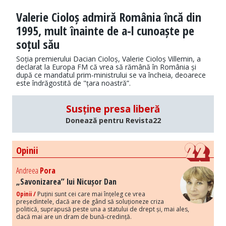
Valerie Cioloș admiră România încă din
1995, mult înainte de a-l cunoaște pe
soțul său
Soția premierului Dacian Cioloș, Valerie Cioloș Villemin, a
declarat la Europa FM că vrea să rămână în România și
după ce mandatul prim-ministrului se va încheia, deoarece
este îndrăgostită de "țara noastră”.
Susține presa liberă
Donează pentru Revista22
Opinii
Andreea
Pora
„Savonizarea” lui Nicușor Dan
Opinii /
Puțini sunt cei care mai înțeleg ce vrea
președintele, dacă are de gând să soluționeze criza
politică, suprapusă peste una a statului de drept și, mai ales,
dacă mai are un dram de bună-credință.