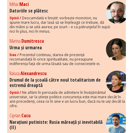
Mihai
Maci
Datoriile se plătesc
Opinii /
Deocamdată e liniștit: vorbește monoton, nu
spune mare lucru, dar lasă să se înțeleagă ce trebuie, dă
din mâini și se uită aiurea; pe scurt – e ca pătrunjelul în supă:
nici în plus, nici în minus.
Marina
Dumitrescu
Urma și urmarea
Eseu /
Prezentul continuu, starea de prezență
recomandată în orice spiritualitate, nu presupune
indiferența față de urma lăsată sau de consecințele ei.
Raluca
Alexandrescu
Drumul de la școală către noul totalitarism de
extremă dreaptă
Opinii /
Ne aflăm în perioada de admitere în învățământul
universitar, iar la științe politice concurența este mai mare decât în
anii precedenți, ceea ce în sine e un lucru bun, dacă nu te uiți decât la
cifre.
Ciprian
Cucu
Narațiuni putiniste: Rusia măreață și inevitabilă
(II)