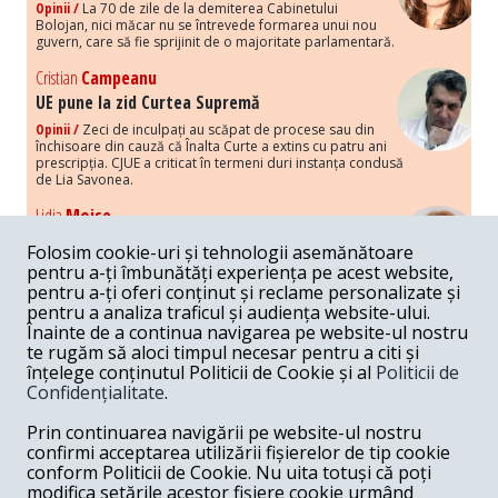
Opinii /
La 70 de zile de la demiterea Cabinetului
Bolojan, nici măcar nu se întrevede formarea unui nou
guvern, care să fie sprijinit de o majoritate parlamentară.
Cristian
Campeanu
UE pune la zid Curtea Supremă
Opinii /
Zeci de inculpați au scăpat de procese sau din
închisoare din cauză că Înalta Curte a extins cu patru ani
prescripția. CJUE a criticat în termeni duri instanța condusă
de Lia Savonea.
Lidia
Moise
Costurile economice ale haosului politic
Folosim cookie-uri și tehnologii asemănătoare
Opinii /
Economia nu poate rezista cu retorica falsă a
pentru a-ți îmbunătăți experiența pe acest website,
susținerii intereselor poporului, care, de fapt, ascunde
pentru a-ți oferi conținut și reclame personalizate și
obsesia menținerii privilegiilor și a averilor unor caste.
pentru a analiza traficul și audiența website-ului.
Înainte de a continua navigarea pe website-ul nostru
Melania
Cincea
te rugăm să aloci timpul necesar pentru a citi și
Noi puseuri de xenofobie din partea românilor
înțelege conținutul Politicii de Cookie și al
Politicii de
„neaoși”
Confidențialitate
.
Opinii /
Periodic, în spațiul public sunt voci care lansează
mesaje xenofobe la adresa câte unui politician care deranjează un
Prin continuarea navigării pe website-ul nostru
anumit grup politico-mediatic, într-un anumit moment.
confirmi acceptarea utilizării fișierelor de tip cookie
conform Politicii de Cookie. Nu uita totuși că poți
Armand
Gosu
modifica setările acestor fișiere cookie urmând