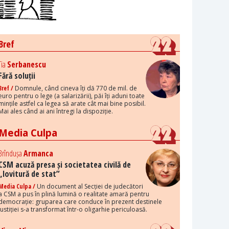
Bref
Tia
Serbanescu
Fără soluții
Bref /
Domnule, când cineva îți dă 770 de mil. de
euro pentru o lege (a salarizării), păi îți aduni toate
mințile astfel ca legea să arate cât mai bine posibil.
Mai ales când ai ani întregi la dispoziție.
Media Culpa
Brîndușa
Armanca
CSM acuză presa și societatea civilă de
„lovitură de stat”
Media Culpa /
Un document al Secției de judecători
a CSM a pus în plină lumină o realitate amară pentru
democrație: gruparea care conduce în prezent destinele
justiției s-a transformat într-o oligarhie periculoasă.