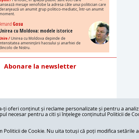
lansează mesaje xenofobe la adresa câte unui politician care
deranjează un anumit grup politico-mediatic, într-un anumit
moment.
Armand
Gosu
Unirea cu Moldova: modele istorice
Unire /
Unirea cu Moldova depinde de
intensitatea amenințării haosului și anarhiei de
dincolo de Nistru.
Abonare la newsletter
ți oferi conținut și reclame personalizate și pentru a anali
l necesar pentru a citi și înțelege conținutul Politicii de Co
 Politicii de Cookie. Nu uita totuși că poți modifica setările 