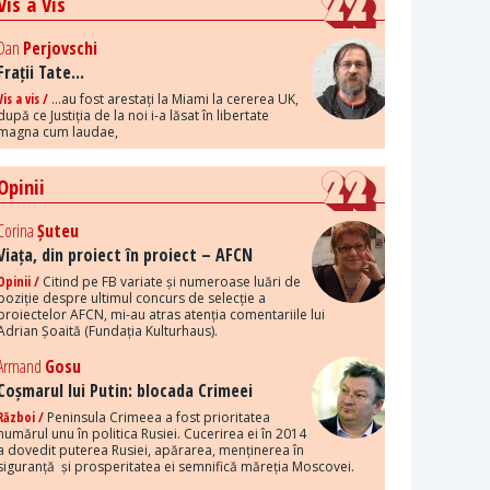
Vis a Vis
Dan
Perjovschi
Frații Tate...
Vis a vis /
...au fost arestați la Miami la cererea UK,
după ce Justiția de la noi i-a lăsat în libertate
magna cum laudae,
Opinii
Corina
Șuteu
Viața, din proiect în proiect – AFCN
Opinii /
Citind pe FB variate și numeroase luări de
poziție despre ultimul concurs de selecție a
proiectelor AFCN, mi-au atras atenția comentariile lui
Adrian Șoaită (Fundația Kulturhaus).
Armand
Gosu
Coșmarul lui Putin: blocada Crimeei
Război /
Peninsula Crimeea a fost prioritatea
numărul unu în politica Rusiei. Cucerirea ei în 2014
a dovedit puterea Rusiei, apărarea, menținerea în
siguranță și prosperitatea ei semnifică măreția Moscovei.