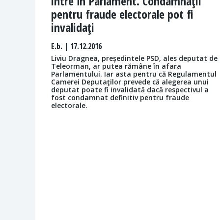
intre în Parlament. Condamnaţii
pentru fraude electorale pot fi
invalidaţi
E.b.
| 17.12.2016
Liviu Dragnea, preşedintele PSD, ales deputat de
Teleorman, ar putea rămâne în afara
Parlamentului. Iar asta pentru că Regulamentul
Camerei Deputaţilor prevede că alegerea unui
deputat poate fi invalidată dacă respectivul a
fost condamnat definitiv pentru fraude
electorale.