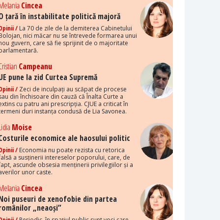
Melania
Cincea
O țară în instabilitate politică majoră
Opinii /
La 70 de zile de la demiterea Cabinetului
Bolojan, nici măcar nu se întrevede formarea unui
nou guvern, care să fie sprijinit de o majoritate
parlamentară.
Cristian
Campeanu
UE pune la zid Curtea Supremă
Opinii /
Zeci de inculpați au scăpat de procese
sau din închisoare din cauză că Înalta Curte a
extins cu patru ani prescripția. CJUE a criticat în
termeni duri instanța condusă de Lia Savonea.
Lidia
Moise
Costurile economice ale haosului politic
Opinii /
Economia nu poate rezista cu retorica
falsă a susținerii intereselor poporului, care, de
fapt, ascunde obsesia menținerii privilegiilor și a
averilor unor caste.
Melania
Cincea
Noi puseuri de xenofobie din partea
românilor „neaoși”
Opinii /
Periodic, în spațiul public sunt voci care