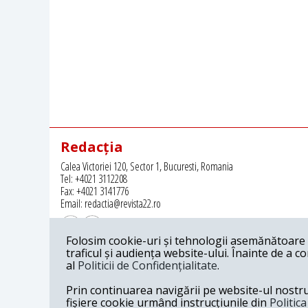
Redacția
Calea Victoriei 120, Sector 1, Bucuresti, Romania
Tel: +4021 3112208
Fax: +4021 3141776
Email: redactia@revista22.ro
Folosim cookie-uri și tehnologii asemănătoare p
traficul și audiența website-ului. Înainte de a c
al
Politicii de Confidențialitate
.
Revista 22 este editata de
Grupul pentru Dialog Social
Prin continuarea navigării pe website-ul nostru c
fișiere cookie urmând instrucțiunile din
Politic