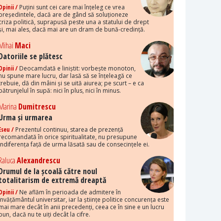
Opinii /
Puțini sunt cei care mai înțeleg ce vrea
președintele, dacă are de gând să soluționeze
criza politică, suprapusă peste una a statului de drept
și, mai ales, dacă mai are un dram de bună-credință.
Mihai
Maci
Datoriile se plătesc
Opinii /
Deocamdată e liniștit: vorbește monoton,
nu spune mare lucru, dar lasă să se înțeleagă ce
trebuie, dă din mâini și se uită aiurea; pe scurt – e ca
pătrunjelul în supă: nici în plus, nici în minus.
Marina
Dumitrescu
Urma și urmarea
Eseu /
Prezentul continuu, starea de prezență
recomandată în orice spiritualitate, nu presupune
indiferența față de urma lăsată sau de consecințele ei.
Raluca
Alexandrescu
Drumul de la școală către noul
totalitarism de extremă dreaptă
Opinii /
Ne aflăm în perioada de admitere în
învățământul universitar, iar la științe politice concurența este
mai mare decât în anii precedenți, ceea ce în sine e un lucru
bun, dacă nu te uiți decât la cifre.