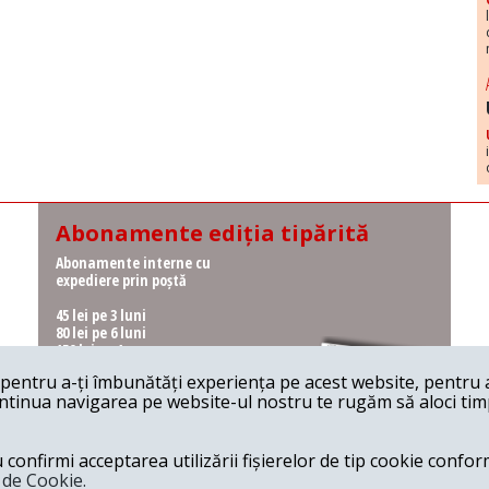
Abonamente ediția tipărită
Abonamente interne cu
expediere prin poștă
45 lei pe 3 luni
80 lei pe 6 luni
150 lei pe 1 an
entru a-ți îmbunătăți experiența pe acest website, pentru a-
Abonamente interne cu
ontinua navigarea pe website-ul nostru te rugăm să aloci timpu
ridicare de la redacție
36 lei pe 3 luni
62 lei pe 6 luni
onfirmi acceptarea utilizării fișierelor de tip cookie conform
115 lei pe 1 an
a de Cookie.