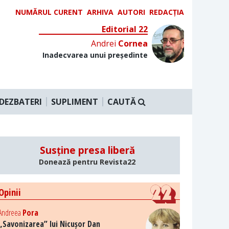
NUMĂRUL CURENT
ARHIVA
AUTORI
REDACȚIA
Editorial 22
Andrei
Cornea
Inadecvarea unui președinte
DEZBATERI
SUPLIMENT
CAUTĂ
Susține presa liberă
Donează pentru Revista22
Opinii
Andreea
Pora
„Savonizarea” lui Nicușor Dan