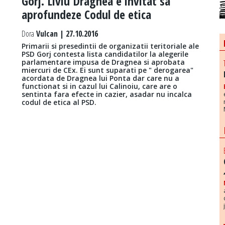
Gorj. Liviu Dragnea e invitat sa
aprofundeze Codul de etica
Dora
Vulcan | 27.10.2016
Primarii si presedintii de organizatii teritoriale ale
PSD Gorj contesta lista candidatilor la alegerile
parlamentare impusa de Dragnea si aprobata
miercuri de CEx. Ei sunt suparati pe " derogarea"
acordata de Dragnea lui Ponta dar care nu a
functionat si in cazul lui Calinoiu, care are o
sentinta fara efecte in cazier, asadar nu incalca
codul de etica al PSD.