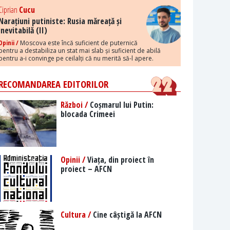
Ciprian
Cucu
Narațiuni putiniste: Rusia măreață și
inevitabilă (II)
Opinii /
Moscova este încă suficient de puternică
pentru a destabiliza un stat mai slab și suficient de abilă
pentru a-i convinge pe ceilalți că nu merită să-l apere.
RECOMANDAREA EDITORILOR
Război /
Coșmarul lui Putin:
blocada Crimeei
Opinii /
Viața, din proiect în
proiect – AFCN
Cultura /
Cine câștigă la AFCN