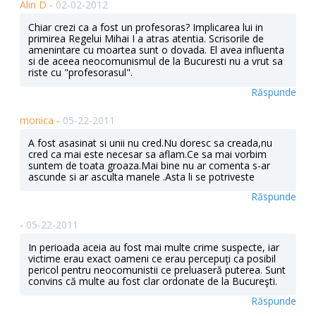
Alin D -
02-02-2012
Chiar crezi ca a fost un profesoras? Implicarea lui in
primirea Regelui Mihai I a atras atentia. Scrisorile de
amenintare cu moartea sunt o dovada. El avea influenta
si de aceea neocomunismul de la Bucuresti nu a vrut sa
riste cu "profesorasul".
Răspunde
monica -
05-22-2011
A fost asasinat si unii nu cred.Nu doresc sa creada,nu
cred ca mai este necesar sa aflam.Ce sa mai vorbim
suntem de toata groaza.Mai bine nu ar comenta s-ar
ascunde si ar asculta manele .Asta li se potriveste
Răspunde
-
05-22-2011
In perioada aceia au fost mai multe crime suspecte, iar
victime erau exact oameni ce erau percepuţi ca posibil
pericol pentru neocomunistii ce preluaseră puterea. Sunt
convins că multe au fost clar ordonate de la Bucureşti.
Răspunde