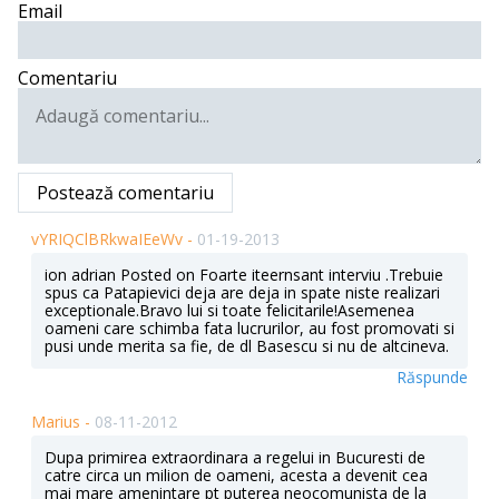
Email
Comentariu
Postează comentariu
vYRIQClBRkwaIEeWv -
01-19-2013
ion adrian Posted on Foarte iteernsant interviu .Trebuie
spus ca Patapievici deja are deja in spate niste realizari
exceptionale.Bravo lui si toate felicitarile!Asemenea
oameni care schimba fata lucrurilor, au fost promovati si
pusi unde merita sa fie, de dl Basescu si nu de altcineva.
Răspunde
Marius -
08-11-2012
Dupa primirea extraordinara a regelui in Bucuresti de
catre circa un milion de oameni, acesta a devenit cea
mai mare amenintare pt puterea neocomunista de la