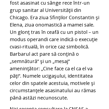
fost asasinat cu sânge rece într-un
grup sanitar al Universităţii din
Chicago. Era ziua Sfinţilor Constantin şi
Elena, ziua onomastică a mamei sale.
Un glonţ tras în ceafă cu un pistol – un
modus operandi care indică o execuţie
cvasi-rituală, în orice caz simbolică.
Barbarul act pare să conţină o
„semnătură“ şi un „mesaj“
ameninţător: „Cine face ca el ca el va
păţi“. Numele ucigaşului, identitatea
celor din spatele acestuia, motivele şi
circumstanţele asasinatului au rămas
până astăzi necunoscute.
Nici recenta consultare la CNSAS a