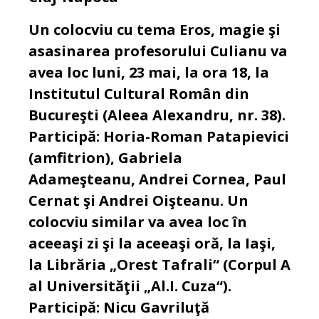
Un colocviu cu tema Eros, magie şi
asasinarea profesorului Culianu va
avea loc luni, 23 mai, la ora 18, la
Institutul Cultural Român din
Bucureşti (Aleea Alexandru, nr. 38).
Participă: Horia-Roman Patapievici
(amfitrion), Gabriela
Adameşteanu, Andrei Cornea, Paul
Cernat şi Andrei Oişteanu. Un
colocviu similar va avea loc în
aceeaşi zi şi la aceeaşi oră, la Iaşi,
la Librăria „Orest Tafrali“ (Corpul A
al Universităţii „Al.I. Cuza“).
Participă: Nicu Gavriluţă