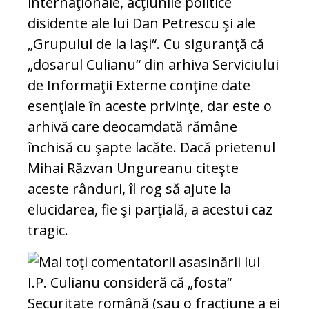
internaţionale, acţiunile politice
disidente ale lui Dan Petrescu şi ale
„Grupului de la Iaşi“. Cu siguranţă că
„dosarul Culianu“ din arhiva Serviciului
de Informaţii Externe conţine date
esenţiale în aceste privinţe, dar este o
arhivă care deocamdată rămâne
închisă cu şapte lacăte. Dacă prietenul
Mihai Răzvan Ungureanu citeşte
aceste rânduri, îl rog să ajute la
elucidarea, fie şi parţială, a acestui caz
tragic.
Mai toţi comentatorii asasinării lui
I.P. Culianu consideră că „fosta“
Securitate română (sau o fracţiune a ei