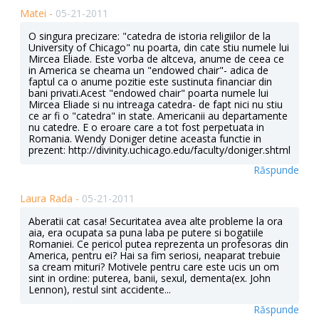
Matei -
05-21-2011
O singura precizare: "catedra de istoria religiilor de la
University of Chicago" nu poarta, din cate stiu numele lui
Mircea Eliade. Este vorba de altceva, anume de ceea ce
in America se cheama un "endowed chair"- adica de
faptul ca o anume pozitie este sustinuta financiar din
bani privati.Acest "endowed chair" poarta numele lui
Mircea Eliade si nu intreaga catedra- de fapt nici nu stiu
ce ar fi o "catedra" in state. Americanii au departamente
nu catedre. E o eroare care a tot fost perpetuata in
Romania. Wendy Doniger detine aceasta functie in
prezent: http://divinity.uchicago.edu/faculty/doniger.shtml
Răspunde
Laura Rada -
05-21-2011
Aberatii cat casa! Securitatea avea alte probleme la ora
aia, era ocupata sa puna laba pe putere si bogatiile
Romaniei. Ce pericol putea reprezenta un profesoras din
America, pentru ei? Hai sa fim seriosi, neaparat trebuie
sa cream mituri? Motivele pentru care este ucis un om
sint in ordine: puterea, banii, sexul, dementa(ex. John
Lennon), restul sint accidente...
Răspunde