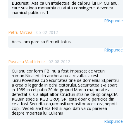
Bucuresti. Asa ca un intelectual de calibrul lui I.P. Culianu,
care sustinea monarhia cu atata convingere, devenea
inamicul public nr. 1.
Răspunde
Petru Mircea -
05-02-2012
Acest om pare sa fi murit totusi
Răspunde
Puscasu Vlad Irimie -
02-08-2012
Culianu conform FBI nu a fost impuscat de vreun
roman.Nicaieri din ancheta nu a rezultat acest
lucru.Povestea cu Securitatea tine de domeniul Sf,pentru
a crea o legenda in ochii cititorului. Securitatea s-a spart
in 1989 in cel putin 20 de grupuri.Marea majoritate a
defectat si s-a alipit altor structuri straine de spionaj,CIA
KGB(in special KGB GRU). SRI este doar o particica din
ce a fost Securitatea,urmasii urmasiilor acestora,nepotii
copii. Vedeti ancheta FBI si apoi dati-va cu parerea
despre moartea lui Culianu!
Răspunde