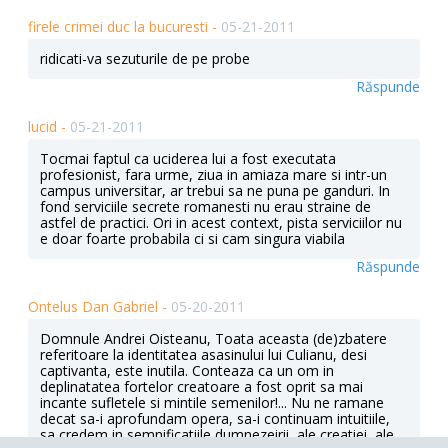
firele crimei duc la bucuresti -
05-21-2011
ridicati-va sezuturile de pe probe
Răspunde
lucid -
05-21-2011
Tocmai faptul ca uciderea lui a fost executata
profesionist, fara urme, ziua in amiaza mare si intr-un
campus universitar, ar trebui sa ne puna pe ganduri. In
fond serviciile secrete romanesti nu erau straine de
astfel de practici. Ori in acest context, pista serviciilor nu
e doar foarte probabila ci si cam singura viabila
Răspunde
Ontelus Dan Gabriel -
05-20-2011
Domnule Andrei Oisteanu, Toata aceasta (de)zbatere
referitoare la identitatea asasinului lui Culianu, desi
captivanta, este inutila. Conteaza ca un om in
deplinatatea fortelor creatoare a fost oprit sa mai
incante sufletele si mintile semenilor!... Nu ne ramane
decat sa-i aprofundam opera, sa-i continuam intuitiile,
sa credem in semnificatiile dumnezeirii, ale creatiei, ale