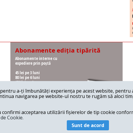
Abonamente ediția tipărită
Abonamente interne cu
expediere prin poștă
45 lei pe 3 luni
80 lei pe 6 luni
150 lei pe 1 an
entru a-ți îmbunătăți experiența pe acest website, pentru a-
Abonamente interne cu
ontinua navigarea pe website-ul nostru te rugăm să aloci timpu
ridicare de la redacție
36 lei pe 3 luni
62 lei pe 6 luni
onfirmi acceptarea utilizării fișierelor de tip cookie conform
115 lei pe 1 an
a de Cookie.
Sunt de acord
© 2026 Revista 22