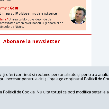
moment.
Armand
Gosu
Unirea cu Moldova: modele istorice
Unire /
Unirea cu Moldova depinde de
intensitatea amenințării haosului și anarhiei de
dincolo de Nistru.
Abonare la newsletter
ți oferi conținut și reclame personalizate și pentru a anali
l necesar pentru a citi și înțelege conținutul Politicii de Co
 Politicii de Cookie. Nu uita totuși că poți modifica setările 