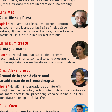
criza politică, suprapusă peste una a statului de drept
și, mai ales, dacă mai are un dram de bună-credință.
Mihai
Maci
Datoriile se plătesc
Opinii /
Deocamdată e liniștit: vorbește monoton,
nu spune mare lucru, dar lasă să se înțeleagă ce
trebuie, dă din mâini și se uită aiurea; pe scurt – e ca
pătrunjelul în supă: nici în plus, nici în minus.
Marina
Dumitrescu
Urma și urmarea
Eseu /
Prezentul continuu, starea de prezență
recomandată în orice spiritualitate, nu presupune
indiferența față de urma lăsată sau de consecințele ei.
Raluca
Alexandrescu
Drumul de la școală către noul
totalitarism de extremă dreaptă
Opinii /
Ne aflăm în perioada de admitere în
învățământul universitar, iar la științe politice concurența este
mai mare decât în anii precedenți, ceea ce în sine e un lucru
bun, dacă nu te uiți decât la cifre.
Ciprian
Cucu
Narațiuni putiniste: Rusia măreață și