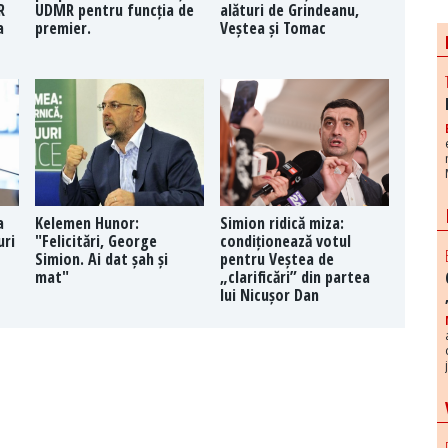
R
UDMR pentru funcția de
alături de Grindeanu,
a
premier.
Veștea și Tomac
a
Kelemen Hunor:
Simion ridică miza:
uri
"Felicitări, George
condiționează votul
Simion. Ai dat șah și
pentru Veștea de
mat"
„clarificări” din partea
lui Nicușor Dan