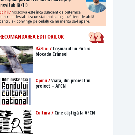
inevitabilă (II)
Opinii /
Moscova este încă suficient de puternică
pentru a destabiliza un stat mai slab și suficient de abilă
pentru a-i convinge pe ceilalți că nu merită să-l apere.
RECOMANDAREA EDITORILOR
Război /
Coșmarul lui Putin:
blocada Crimeei
Opinii /
Viața, din proiect în
proiect – AFCN
Cultura /
Cine câștigă la AFCN