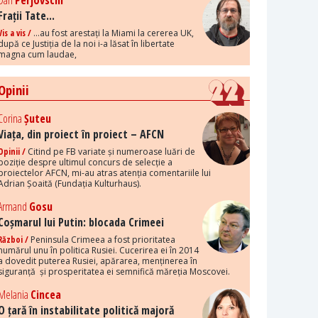
Dan
Perjovschi
Frații Tate...
Vis a vis /
...au fost arestați la Miami la cererea UK,
după ce Justiția de la noi i-a lăsat în libertate
magna cum laudae,
Opinii
Corina
Șuteu
Viața, din proiect în proiect – AFCN
Opinii /
Citind pe FB variate și numeroase luări de
poziție despre ultimul concurs de selecție a
proiectelor AFCN, mi-au atras atenția comentariile lui
Adrian Șoaită (Fundația Kulturhaus).
Armand
Gosu
Coșmarul lui Putin: blocada Crimeei
Război /
Peninsula Crimeea a fost prioritatea
numărul unu în politica Rusiei. Cucerirea ei în 2014
a dovedit puterea Rusiei, apărarea, menținerea în
siguranță și prosperitatea ei semnifică măreția Moscovei.
Melania
Cincea
O țară în instabilitate politică majoră