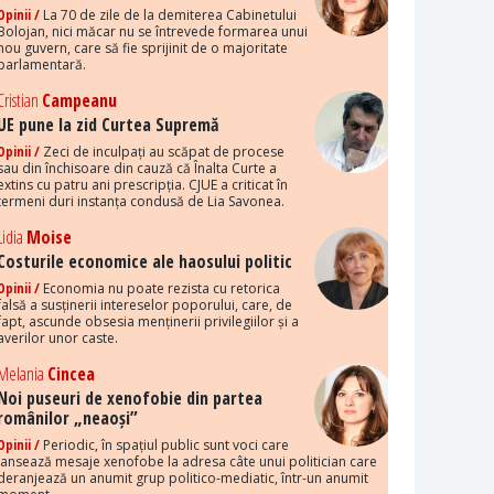
Opinii /
La 70 de zile de la demiterea Cabinetului
Bolojan, nici măcar nu se întrevede formarea unui
nou guvern, care să fie sprijinit de o majoritate
parlamentară.
Cristian
Campeanu
UE pune la zid Curtea Supremă
Opinii /
Zeci de inculpați au scăpat de procese
sau din închisoare din cauză că Înalta Curte a
extins cu patru ani prescripția. CJUE a criticat în
termeni duri instanța condusă de Lia Savonea.
Lidia
Moise
Costurile economice ale haosului politic
Opinii /
Economia nu poate rezista cu retorica
falsă a susținerii intereselor poporului, care, de
fapt, ascunde obsesia menținerii privilegiilor și a
averilor unor caste.
Melania
Cincea
Noi puseuri de xenofobie din partea
românilor „neaoși”
Opinii /
Periodic, în spațiul public sunt voci care
lansează mesaje xenofobe la adresa câte unui politician care
deranjează un anumit grup politico-mediatic, într-un anumit