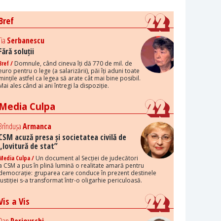
Bref
Tia
Serbanescu
Fără soluții
Bref /
Domnule, când cineva îți dă 770 de mil. de
euro pentru o lege (a salarizării), păi îți aduni toate
mințile astfel ca legea să arate cât mai bine posibil.
Mai ales când ai ani întregi la dispoziție.
Media Culpa
Brîndușa
Armanca
CSM acuză presa și societatea civilă de
„lovitură de stat”
Media Culpa /
Un document al Secției de judecători
a CSM a pus în plină lumină o realitate amară pentru
democrație: gruparea care conduce în prezent destinele
justiției s-a transformat într-o oligarhie periculoasă.
Vis a Vis