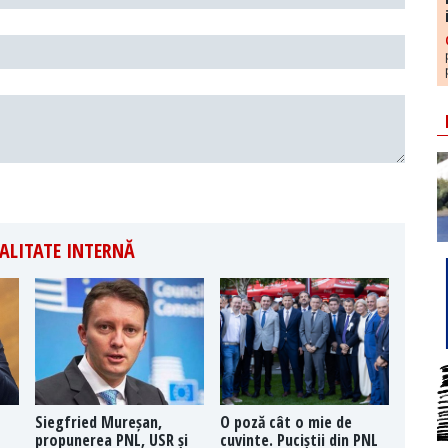
ALITATE INTERNĂ
Siegfried Mureșan,
O poză cât o mie de
propunerea PNL, USR și
cuvinte. Puciștii din PNL