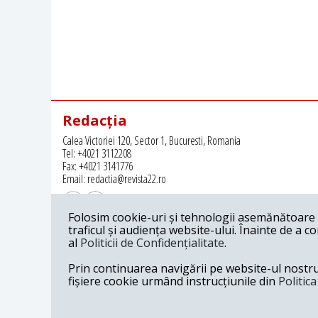
Redacția
Calea Victoriei 120, Sector 1, Bucuresti, Romania
Tel: +4021 3112208
Fax: +4021 3141776
Email: redactia@revista22.ro
Folosim cookie-uri și tehnologii asemănătoare p
traficul și audiența website-ului. Înainte de a c
al
Politicii de Confidențialitate
.
Revista 22 este editata de
Grupul pentru Dialog Social
Prin continuarea navigării pe website-ul nostru c
fișiere cookie urmând instrucțiunile din
Politic