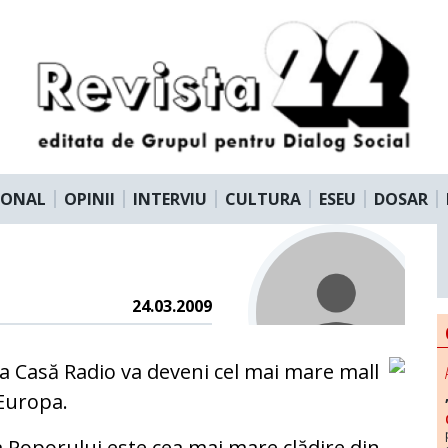
IONAL
OPINII
INTERVIU
CULTURA
ESEU
DOSAR
24.03.2009
a Casă Radio va deveni cel mai mare mall
Europa.
 Poporului este cea mai mare clădire din