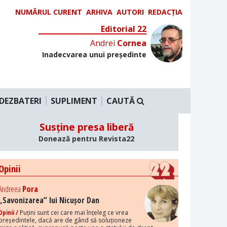
NUMĂRUL CURENT
ARHIVA
AUTORI
REDACȚIA
Editorial 22
Andrei
Cornea
Inadecvarea unui președinte
DEZBATERI
SUPLIMENT
CAUTĂ
Susține presa liberă
Donează pentru Revista22
Opinii
Andreea
Pora
„Savonizarea” lui Nicușor Dan
Opinii /
Puțini sunt cei care mai înțeleg ce vrea
președintele, dacă are de gând să soluționeze