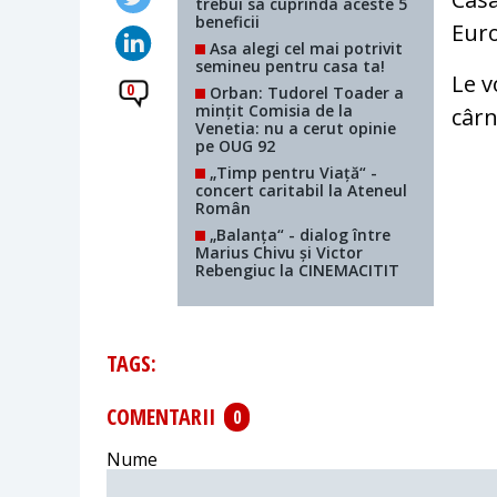
trebui sa cuprinda aceste 5
beneficii
Eur
Asa alegi cel mai potrivit
semineu pentru casa ta!
Le v
0
Orban: Tudorel Toader a
mințit Comisia de la
cârn
Venetia: nu a cerut opinie
pe OUG 92
„Timp pentru Viață“ -
concert caritabil la Ateneul
Român
„Balanța“ - dialog între
Marius Chivu și Victor
Rebengiuc la CINEMACITIT
TAGS:
COMENTARII
0
Nume