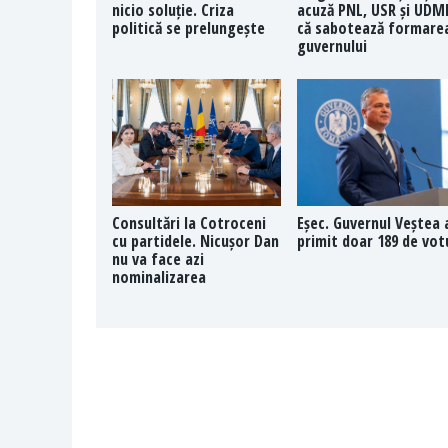
nicio soluție. Criza
acuză PNL, USR și UDM
politică se prelungește
că sabotează formare
guvernului
Consultări la Cotroceni
Eșec. Guvernul Veștea 
cu partidele. Nicușor Dan
primit doar 189 de vot
nu va face azi
nominalizarea