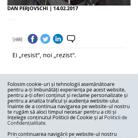
DAN PERJOVSCHI
| 14.02.2017
SHARE
Ei „resist“, noi „rezist“.
COMENTARII
0
Folosim cookie-uri și tehnologii asemănătoare
pentru a-ți îmbunătăți experiența pe acest website,
Nume
pentru a-ți oferi conținut și reclame personalizate și
pentru a analiza traficul și audiența website-ului.
Înainte de a continua navigarea pe website-ul nostru
Email
te rugăm să aloci timpul necesar pentru a citi și
înțelege conținutul Politicii de Cookie și al
Politicii de
Confidențialitate
.
Comentariu
Prin continuarea navigării pe website-ul nostru