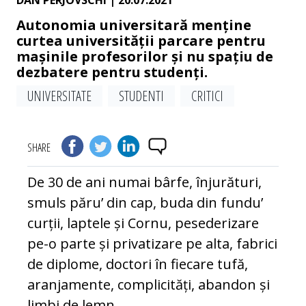
DAN PERJOVSCHI
| 20.07.2021
Autonomia universitară menține
curtea universității parcare pentru
mașinile profesorilor și nu spațiu de
dezbatere pentru studenți.
UNIVERSITATE
STUDENTI
CRITICI
SHARE
De 30 de ani numai bârfe, înjurături,
smuls păru’ din cap, buda din fundu’
curții, laptele și Cornu, pesederizare
pe-o parte și privatizare pe alta, fabrici
de diplome, doctori în fiecare tufă,
aranjamente, complicități, abandon și
limbi de lemn.