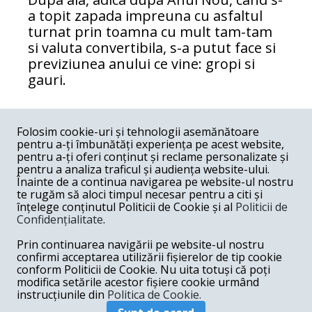
a topit zapada impreuna cu asfaltul
turnat prin toamna cu mult tam-tam
si valuta convertibila, s-a putut face si
previziunea anului ce vine: gropi si
gauri.
COMENTARII
0
Folosim cookie-uri și tehnologii asemănătoare
pentru a-ți îmbunătăți experiența pe acest website,
Nume
pentru a-ți oferi conținut și reclame personalizate și
pentru a analiza traficul și audiența website-ului.
Înainte de a continua navigarea pe website-ul nostru
Email
te rugăm să aloci timpul necesar pentru a citi și
înțelege conținutul Politicii de Cookie și al
Politicii de
Confidențialitate
.
Comentariu
Prin continuarea navigării pe website-ul nostru
confirmi acceptarea utilizării fișierelor de tip cookie
conform Politicii de Cookie. Nu uita totuși că poți
modifica setările acestor fișiere cookie urmând
instrucțiunile din
Politica de Cookie.
Postează comentariu