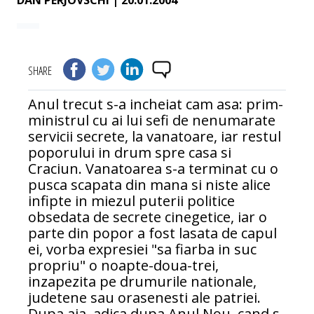
DAN PERJOVSCHI
| 20.01.2004
SHARE
Anul trecut s-a incheiat cam asa: prim-
ministrul cu ai lui sefi de nenumarate
servicii secrete, la vanatoare, iar restul
poporului in drum spre casa si
Craciun. Vanatoarea s-a terminat cu o
pusca scapata din mana si niste alice
infipte in miezul puterii politice
obsedata de secrete cinegetice, iar o
parte din popor a fost lasata de capul
ei, vorba expresiei "sa fiarba in suc
propriu" o noapte-doua-trei,
inzapezita pe drumurile nationale,
judetene sau orasenesti ale patriei.
Dupa aia, adica dupa Anul Nou, cand s-