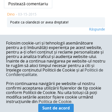
Postează comentariu
Dino -
03-15-2015
Poate ca olandezii or avea dreptate!
Răspunde
ion escu -
03-15-2015
Folosim cookie-uri și tehnologii asemănătoare
pentru a-ți îmbunătăți experiența pe acest website,
Olandezii sunt printre cei mai realisti observatori ai
realitatilor romanesti...Cum sa fie de acord cu integrarea
pentru a-ți oferi conținut și reclame personalizate și
noastra in schenghen...cind in ultimii 10 ani am avut un
pentru a analiza traficul și audiența website-ului.
presedinte seful mafiei...care si-a creeat un sistem
Înainte de a continua navigarea pe website-ul nostru
securist de politie politica flosit la inlaturarea opozantilor
te rugăm să aloci timpul necesar pentru a citi și
si adversarilor...la manipulari si dezinformari interne si
înțelege conținutul Politicii de Cookie și al
Politicii de
externe...fabricindu-si o aura de creator si aparator al
Confidențialitate
.
statului de drept...Mai nou folosindu-se acelasi aparat
securist a fost plantat la Cotroceni un alt primar cu
Prin continuarea navigării pe website-ul nostru
trecut controversat...care a preluat din mers penalii
basisti si fondurile ilicite ale acestora...Culminind cu
confirmi acceptarea utilizării fișierelor de tip cookie
hotarirea expresa si deosebit de ferma de a le preda
conform Politicii de Cookie. Nu uita totuși că poți
puterea totala...Deci cum sa poata avea cineva incredere
modifica setările acestor fișiere cookie urmând
in impostori si mafioti...???...
instrucțiunile din
Politica de Cookie.
Răspunde
Sunt de acord