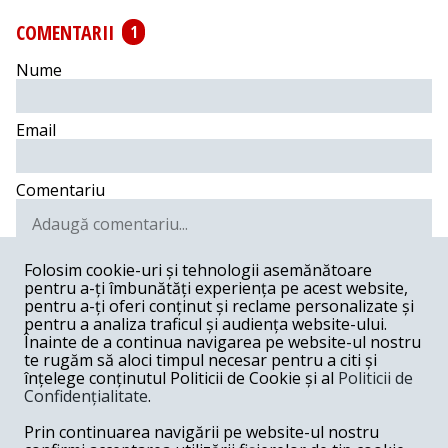
COMENTARII
1
Nume
Email
Comentariu
Folosim cookie-uri și tehnologii asemănătoare
pentru a-ți îmbunătăți experiența pe acest website,
Postează comentariu
pentru a-ți oferi conținut și reclame personalizate și
pentru a analiza traficul și audiența website-ului.
Vicentio B. -
02-19-2016
Înainte de a continua navigarea pe website-ul nostru
te rugăm să aloci timpul necesar pentru a citi și
FAPTUL ca pana in acest momentul sunt "Total 0
înțelege conținutul Politicii de Cookie și al
Politicii de
comments" denota doua aspecte: ori lasitate ori
Confidențialitate
.
dezinteres !. Ambele sunt IMORALE ! Analiza obiectiva a
apelului TV facut de Gadea, certifica propagarea
Prin continuarea navigării pe website-ul nostru
minciunii pentre realizarea marei manipulari populare,
adica in fond o actiune INTENTIONAT DELICTUALA