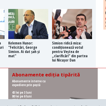
a
Kelemen Hunor:
Simion ridică miza:
uri
"Felicitări, George
condiționează votul
Simion. Ai dat șah și
pentru Veștea de
mat"
„clarificări” din partea
lui Nicușor Dan
Abonamente ediția tipărită
Abonamente interne cu
expediere prin poștă
45 lei pe 3 luni
80 lei pe 6 luni
150 lei pe 1 an