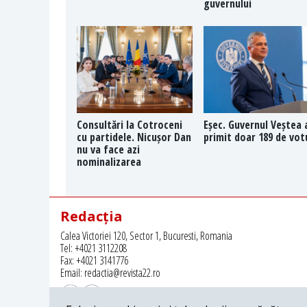
guvernului
Consultări la Cotroceni
Eșec. Guvernul Veștea 
cu partidele. Nicușor Dan
primit doar 189 de vot
nu va face azi
nominalizarea
Redacția
Calea Victoriei 120, Sector 1, Bucuresti, Romania
Tel: +4021 3112208
Fax: +4021 3141776
Email: redactia@revista22.ro