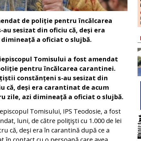
endat de poliție pentru încălcarea
-au sesizat din oficiu că, deși era
dimineață a oficiat o slujbă.
iepiscopul Tomisului a fost amendat
poliție pentru încălcarea carantinei.
țiștii constănțeni s-au sesizat din
ciu că, deși era carantinat de acum
u zile, azi dimineață a oficiat o slujbă.
episcopul Tomisului, IPS Teodosie, a fost
dat, luni, de către poliţişti cu 1.000 de lei
ru că, deşi era în carantină după ce a
at în contact cu o persoană care avea