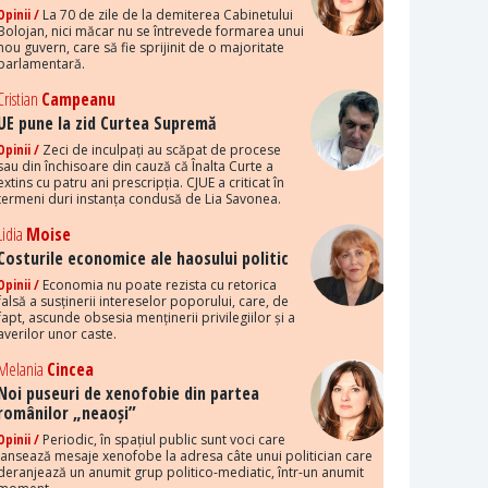
Opinii /
La 70 de zile de la demiterea Cabinetului
Bolojan, nici măcar nu se întrevede formarea unui
nou guvern, care să fie sprijinit de o majoritate
parlamentară.
Cristian
Campeanu
UE pune la zid Curtea Supremă
Opinii /
Zeci de inculpați au scăpat de procese
sau din închisoare din cauză că Înalta Curte a
extins cu patru ani prescripția. CJUE a criticat în
termeni duri instanța condusă de Lia Savonea.
Lidia
Moise
Costurile economice ale haosului politic
Opinii /
Economia nu poate rezista cu retorica
falsă a susținerii intereselor poporului, care, de
fapt, ascunde obsesia menținerii privilegiilor și a
averilor unor caste.
Melania
Cincea
Noi puseuri de xenofobie din partea
românilor „neaoși”
Opinii /
Periodic, în spațiul public sunt voci care
lansează mesaje xenofobe la adresa câte unui politician care
deranjează un anumit grup politico-mediatic, într-un anumit