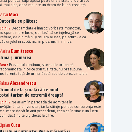
criza politică, suprapusă peste una a statului de drept
și, mai ales, dacă mai are un dram de bună-credință.
Mihai
Maci
Datoriile se plătesc
Opinii /
Deocamdată e liniștit: vorbește monoton,
nu spune mare lucru, dar lasă să se înțeleagă ce
trebuie, dă din mâini și se uită aiurea; pe scurt – e ca
pătrunjelul în supă: nici în plus, nici în minus.
Marina
Dumitrescu
Urma și urmarea
Eseu /
Prezentul continuu, starea de prezență
recomandată în orice spiritualitate, nu presupune
indiferența față de urma lăsată sau de consecințele ei.
Raluca
Alexandrescu
Drumul de la școală către noul
totalitarism de extremă dreaptă
Opinii /
Ne aflăm în perioada de admitere în
învățământul universitar, iar la științe politice concurența este
mai mare decât în anii precedenți, ceea ce în sine e un lucru
bun, dacă nu te uiți decât la cifre.
Ciprian
Cucu
Narațiuni putiniste: Rusia măreață și