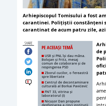
Arhiepiscopul Tomisului a fost am
carantinei. Polițiștii constănțeni s
carantinat de acum patru zile, azi 
SHARE
Arh
PE ACEEAȘI TEMĂ
de 
USR și PNL își dau mâna.
Poli
Bolojan și Fritz, mesaj
comun de colaborare și de
ofi
respingerea PSD
patr
Zborul cucilor, o fereastră
spre libertate
0
Centrul de decontaminare
Arhi
culturală al Borkai Pavićević
amen
FNT 33, vitrina și
laboratorul (I)
pent
Nicușor Dan propune
intr
desființarea a cinci instituții