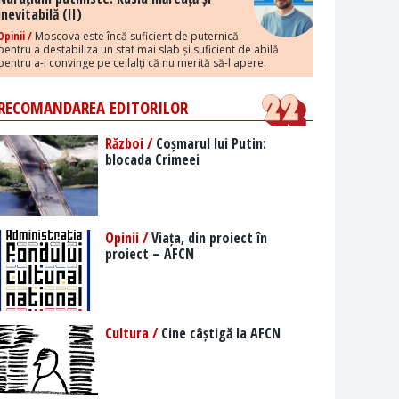
inevitabilă (II)
Opinii /
Moscova este încă suficient de puternică
pentru a destabiliza un stat mai slab și suficient de abilă
pentru a-i convinge pe ceilalți că nu merită să-l apere.
RECOMANDAREA EDITORILOR
Război /
Coșmarul lui Putin:
blocada Crimeei
Opinii /
Viața, din proiect în
proiect – AFCN
Cultura /
Cine câștigă la AFCN