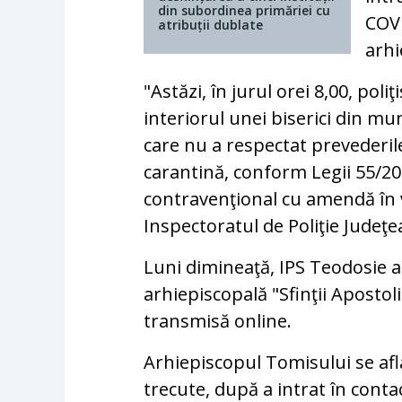
din subordinea primăriei cu
COVI
atribuții dublate
arhi
"Astăzi, în jurul orei 8,00, poliţ
interiorul unei biserici din mu
care nu a respectat prevederile
carantină, conform Legii 55/20
contravenţional cu amendă în v
Inspectoratul de Poliţie Judeţ
Luni dimineaţă, IPS Teodosie a 
arhiepiscopală "Sfinţii Apostol
transmisă online.
Arhiepiscopul Tomisului se afla
trecute, după a intrat în cont