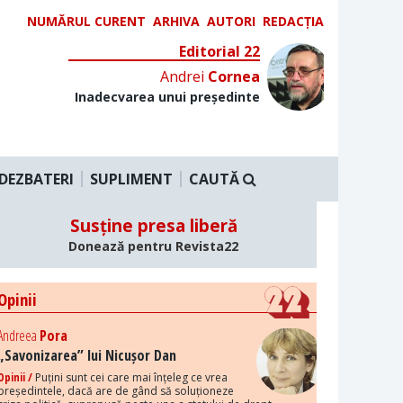
NUMĂRUL CURENT
ARHIVA
AUTORI
REDACȚIA
Editorial 22
Andrei
Cornea
Inadecvarea unui președinte
DEZBATERI
SUPLIMENT
CAUTĂ
Susține presa liberă
Donează pentru Revista22
Opinii
Andreea
Pora
„Savonizarea” lui Nicușor Dan
Opinii /
Puțini sunt cei care mai înțeleg ce vrea
președintele, dacă are de gând să soluționeze