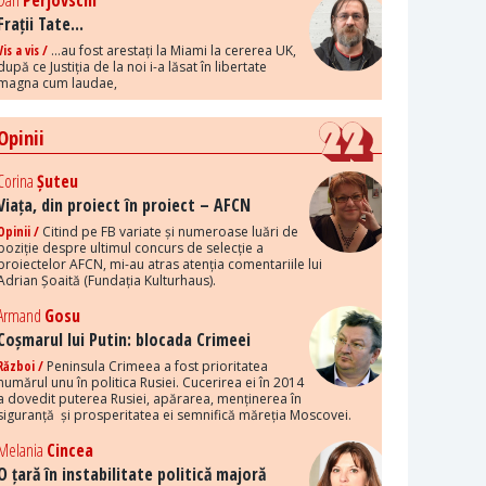
Dan
Perjovschi
Frații Tate...
Vis a vis /
...au fost arestați la Miami la cererea UK,
după ce Justiția de la noi i-a lăsat în libertate
magna cum laudae,
Opinii
Corina
Șuteu
Viața, din proiect în proiect – AFCN
Opinii /
Citind pe FB variate și numeroase luări de
poziție despre ultimul concurs de selecție a
proiectelor AFCN, mi-au atras atenția comentariile lui
Adrian Șoaită (Fundația Kulturhaus).
Armand
Gosu
Coșmarul lui Putin: blocada Crimeei
Război /
Peninsula Crimeea a fost prioritatea
numărul unu în politica Rusiei. Cucerirea ei în 2014
a dovedit puterea Rusiei, apărarea, menținerea în
siguranță și prosperitatea ei semnifică măreția Moscovei.
Melania
Cincea
O țară în instabilitate politică majoră