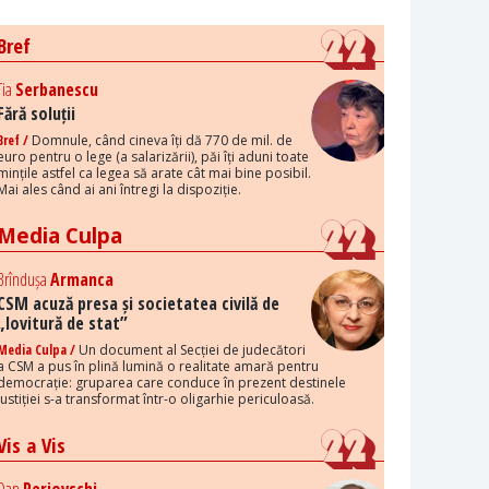
Bref
Tia
Serbanescu
Fără soluții
Bref /
Domnule, când cineva îți dă 770 de mil. de
euro pentru o lege (a salarizării), păi îți aduni toate
mințile astfel ca legea să arate cât mai bine posibil.
Mai ales când ai ani întregi la dispoziție.
Media Culpa
Brîndușa
Armanca
CSM acuză presa și societatea civilă de
„lovitură de stat”
Media Culpa /
Un document al Secției de judecători
a CSM a pus în plină lumină o realitate amară pentru
democrație: gruparea care conduce în prezent destinele
justiției s-a transformat într-o oligarhie periculoasă.
Vis a Vis