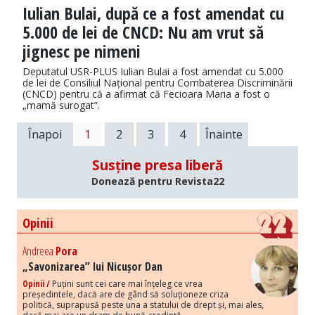
Iulian Bulai, după ce a fost amendat cu
5.000 de lei de CNCD: Nu am vrut să
jignesc pe nimeni
Deputatul USR-PLUS Iulian Bulai a fost amendat cu 5.000
de lei de Consiliul Național pentru Combaterea Discriminării
(CNCD) pentru că a afirmat că Fecioara Maria a fost o
„mamă surogat”.
Înapoi
1
2
3
4
Înainte
Susține presa liberă
Donează pentru Revista22
Opinii
Andreea
Pora
„Savonizarea” lui Nicușor Dan
Opinii /
Puțini sunt cei care mai înțeleg ce vrea
președintele, dacă are de gând să soluționeze criza
politică, suprapusă peste una a statului de drept și, mai ales,