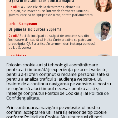
O țară în instabilitate politică majoră
Opinii /
La 70 de zile de la demiterea Cabinetului
Bolojan, nici măcar nu se întrevede formarea unui nou
guvern, care să fie sprijinit de o majoritate parlamentară.
Cristian
Campeanu
UE pune la zid Curtea Supremă
Opinii /
Zeci de inculpați au scăpat de procese sau din
închisoare din cauză că Înalta Curte a extins cu patru ani
prescripția. CJUE a criticat în termeni duri instanța condusă
de Lia Savonea.
Lidia
Moise
Costurile economice ale haosului politic
Folosim cookie-uri și tehnologii asemănătoare
Opinii /
Economia nu poate rezista cu retorica falsă a
pentru a-ți îmbunătăți experiența pe acest website,
susținerii intereselor poporului, care, de fapt, ascunde
pentru a-ți oferi conținut și reclame personalizate și
obsesia menținerii privilegiilor și a averilor unor caste.
pentru a analiza traficul și audiența website-ului.
Înainte de a continua navigarea pe website-ul nostru
Melania
Cincea
te rugăm să aloci timpul necesar pentru a citi și
Noi puseuri de xenofobie din partea românilor
înțelege conținutul Politicii de Cookie și al
Politicii de
„neaoși”
Confidențialitate
.
Opinii /
Periodic, în spațiul public sunt voci care lansează
mesaje xenofobe la adresa câte unui politician care deranjează un
Prin continuarea navigării pe website-ul nostru
anumit grup politico-mediatic, într-un anumit moment.
confirmi acceptarea utilizării fișierelor de tip cookie
conform Politicii de Cookie. Nu uita totuși că poți