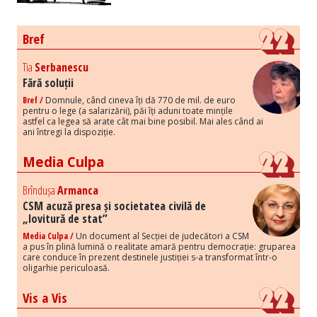
Bref
Tia
Serbanescu
Fără soluții
Bref /
Domnule, când cineva îți dă 770 de mil. de euro
pentru o lege (a salarizării), păi îți aduni toate mințile
astfel ca legea să arate cât mai bine posibil. Mai ales când ai
ani întregi la dispoziție.
Media Culpa
Brîndușa
Armanca
CSM acuză presa și societatea civilă de
„lovitură de stat”
Media Culpa /
Un document al Secției de judecători a CSM
a pus în plină lumină o realitate amară pentru democrație: gruparea
care conduce în prezent destinele justiției s-a transformat într-o
oligarhie periculoasă.
Vis a Vis