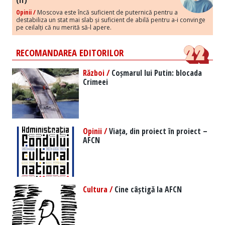
(II)
Opinii /
Moscova este încă suficient de puternică pentru a
destabiliza un stat mai slab și suficient de abilă pentru a-i convinge
pe ceilalți că nu merită să-l apere.
RECOMANDAREA EDITORILOR
Război /
Coșmarul lui Putin: blocada
Crimeei
Opinii /
Viața, din proiect în proiect –
AFCN
Cultura /
Cine câștigă la AFCN