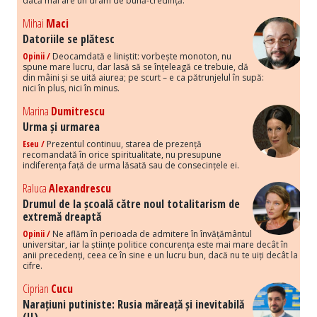
dacă mai are un dram de bună-credință.
Mihai
Maci
Datoriile se plătesc
Opinii /
Deocamdată e liniștit: vorbește monoton, nu
spune mare lucru, dar lasă să se înțeleagă ce trebuie, dă
din mâini și se uită aiurea; pe scurt – e ca pătrunjelul în supă:
nici în plus, nici în minus.
Marina
Dumitrescu
Urma și urmarea
Eseu /
Prezentul continuu, starea de prezență
recomandată în orice spiritualitate, nu presupune
indiferența față de urma lăsată sau de consecințele ei.
Raluca
Alexandrescu
Drumul de la școală către noul totalitarism de
extremă dreaptă
Opinii /
Ne aflăm în perioada de admitere în învățământul
universitar, iar la științe politice concurența este mai mare decât în
anii precedenți, ceea ce în sine e un lucru bun, dacă nu te uiți decât la
cifre.
Ciprian
Cucu
Narațiuni putiniste: Rusia măreață și inevitabilă