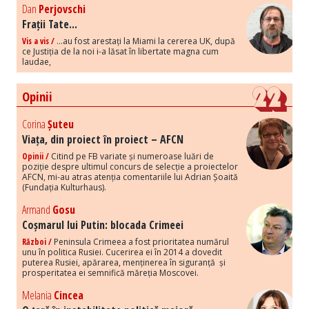
Dan
Perjovschi
Frații Tate...
Vis a vis /
...au fost arestați la Miami la cererea UK, după
ce Justiția de la noi i-a lăsat în libertate magna cum
laudae,
Opinii
Corina
Șuteu
Viața, din proiect în proiect – AFCN
Opinii /
Citind pe FB variate și numeroase luări de
poziție despre ultimul concurs de selecție a proiectelor
AFCN, mi-au atras atenția comentariile lui Adrian Șoaită
(Fundația Kulturhaus).
Armand
Gosu
Coșmarul lui Putin: blocada Crimeei
Război /
Peninsula Crimeea a fost prioritatea numărul
unu în politica Rusiei. Cucerirea ei în 2014 a dovedit
puterea Rusiei, apărarea, menținerea în siguranță și
prosperitatea ei semnifică măreția Moscovei.
Melania
Cincea