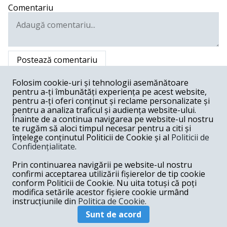
Comentariu
Postează comentariu
Doru Vasile Tascau -
09-28-2021
Folosim cookie-uri și tehnologii asemănătoare
pentru a-ți îmbunătăți experiența pe acest website,
Când un cetățean nu respecta regulile de distanțare,
pentru a-ți oferi conținut și reclame personalizate și
este amendată asociația de bloc din care face parte?!
pentru a analiza traficul și audiența website-ului.
Înainte de a continua navigarea pe website-ul nostru
Răspunde
te rugăm să aloci timpul necesar pentru a citi și
înțelege conținutul Politicii de Cookie și al
Politicii de
Doru Vasile Tascau -
09-28-2021
Confidențialitate
.
S-a amendat individual cu amenda maxima?! Ce vrea sa
spuna prin s-a amendat PNL?! Trebuiau amendați
Prin continuarea navigării pe website-ul nostru
individual, Președintele României, Primul Ministru,
confirmi acceptarea utilizării fișierelor de tip cookie
președintele PNL (Orban) șamd… Banii plătiți pe amenda
conform Politicii de Cookie. Nu uita totuși că poți
de către PNL, sunt bani din buzunarul fiecărui cetățean
modifica setările acestor fișiere cookie urmând
care plătește taxe și impozite…
instrucțiunile din
Politica de Cookie.
Răspunde
Sunt de acord