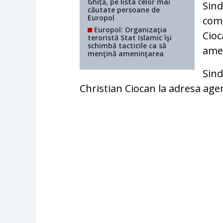
Ghiță, pe lista celor mai
Sind
căutate persoane de
Europol
com
Europol: Organizaţia
Cioc
teroristă Stat Islamic îşi
schimbă tacticile ca să
amen
menţină ameninţarea
Sind
Christian Ciocan la adresa agenț