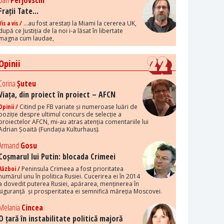
Dan
Perjovschi
Frații Tate...
Vis a vis /
...au fost arestați la Miami la cererea UK,
după ce Justiția de la noi i-a lăsat în libertate
magna cum laudae,
Opinii
Corina
Șuteu
Viața, din proiect în proiect – AFCN
Opinii /
Citind pe FB variate și numeroase luări de
poziție despre ultimul concurs de selecție a
proiectelor AFCN, mi-au atras atenția comentariile lui
Adrian Șoaită (Fundația Kulturhaus).
Armand
Gosu
Coșmarul lui Putin: blocada Crimeei
Război /
Peninsula Crimeea a fost prioritatea
numărul unu în politica Rusiei. Cucerirea ei în 2014
a dovedit puterea Rusiei, apărarea, menținerea în
siguranță și prosperitatea ei semnifică măreția Moscovei.
Melania
Cincea
O țară în instabilitate politică majoră