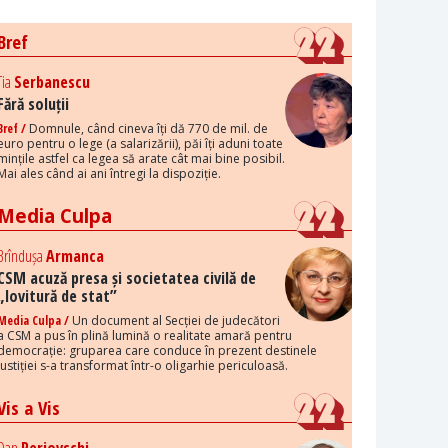
Bref
Tia
Serbanescu
Fără soluții
Bref /
Domnule, când cineva îți dă 770 de mil. de
euro pentru o lege (a salarizării), păi îți aduni toate
mințile astfel ca legea să arate cât mai bine posibil.
Mai ales când ai ani întregi la dispoziție.
Media Culpa
Brîndușa
Armanca
CSM acuză presa și societatea civilă de
„lovitură de stat”
Media Culpa /
Un document al Secției de judecători
a CSM a pus în plină lumină o realitate amară pentru
democrație: gruparea care conduce în prezent destinele
justiției s-a transformat într-o oligarhie periculoasă.
Vis a Vis