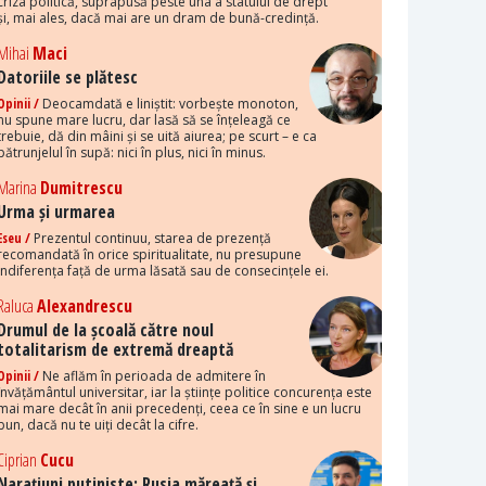
criza politică, suprapusă peste una a statului de drept
și, mai ales, dacă mai are un dram de bună-credință.
Mihai
Maci
Datoriile se plătesc
Opinii /
Deocamdată e liniștit: vorbește monoton,
nu spune mare lucru, dar lasă să se înțeleagă ce
trebuie, dă din mâini și se uită aiurea; pe scurt – e ca
pătrunjelul în supă: nici în plus, nici în minus.
Marina
Dumitrescu
Urma și urmarea
Eseu /
Prezentul continuu, starea de prezență
recomandată în orice spiritualitate, nu presupune
indiferența față de urma lăsată sau de consecințele ei.
Raluca
Alexandrescu
Drumul de la școală către noul
totalitarism de extremă dreaptă
Opinii /
Ne aflăm în perioada de admitere în
învățământul universitar, iar la științe politice concurența este
mai mare decât în anii precedenți, ceea ce în sine e un lucru
bun, dacă nu te uiți decât la cifre.
Ciprian
Cucu
Narațiuni putiniste: Rusia măreață și