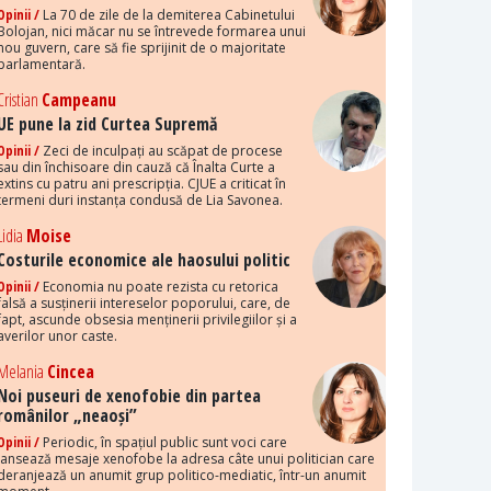
Opinii /
La 70 de zile de la demiterea Cabinetului
Bolojan, nici măcar nu se întrevede formarea unui
nou guvern, care să fie sprijinit de o majoritate
parlamentară.
Cristian
Campeanu
UE pune la zid Curtea Supremă
Opinii /
Zeci de inculpați au scăpat de procese
sau din închisoare din cauză că Înalta Curte a
extins cu patru ani prescripția. CJUE a criticat în
termeni duri instanța condusă de Lia Savonea.
Lidia
Moise
Costurile economice ale haosului politic
Opinii /
Economia nu poate rezista cu retorica
falsă a susținerii intereselor poporului, care, de
fapt, ascunde obsesia menținerii privilegiilor și a
averilor unor caste.
Melania
Cincea
Noi puseuri de xenofobie din partea
românilor „neaoși”
Opinii /
Periodic, în spațiul public sunt voci care
lansează mesaje xenofobe la adresa câte unui politician care
deranjează un anumit grup politico-mediatic, într-un anumit