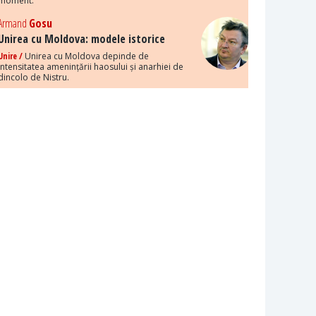
moment.
Armand
Gosu
Unirea cu Moldova: modele istorice
Unire /
Unirea cu Moldova depinde de
intensitatea amenințării haosului și anarhiei de
dincolo de Nistru.