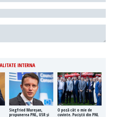
ALITATE INTERNA
Siegfried Mureșan,
O poză cât o mie de
propunerea PNL, USR și
cuvinte. Puciștii din PNL