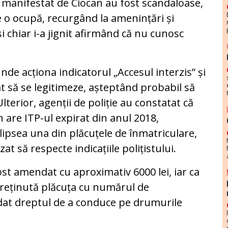
manifestat de Ciocan au fost scandaloase,
e o ocupă, recurgând la amenințări și
și chiar i-a jignit afirmând că nu cunosc
de acționa indicatorul „Accesul interzis” și
zat să se legitimeze, așteptând probabil să
Ulterior, agenții de poliție au constatat că
are ITP-ul expirat din anul 2018,
lipsea una din plăcuțele de înmatriculare,
at să respecte indicațiile polițistului.
ost amendat cu aproximativ 6000 lei, iar ca
reținută plăcuța cu numărul de
edat dreptul de a conduce pe drumurile