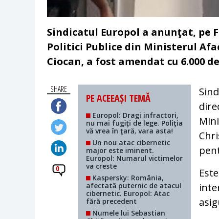
Sindicatul Europol a anunţat, pe F
Politici Publice din Ministerul Afa
Ciocan, a fost amendat cu 6.000 de
SHARE
Sind
PE ACEEAȘI TEMĂ
dire
Europol: Dragi infractori,
Mini
nu mai fugiţi de lege. Poliţia
vă vrea în ţară, vara asta!
Chri
Un nou atac cibernetic
pent
major este iminent.
Europol: Numarul victimelor
va creste
0
Este
Kaspersky: România,
afectată puternic de atacul
inte
cibernetic. Europol: Atac
asig
fără precedent
Numele lui Sebastian