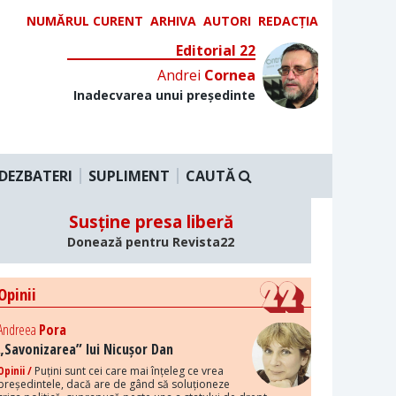
NUMĂRUL CURENT
ARHIVA
AUTORI
REDACȚIA
Editorial 22
Andrei
Cornea
Inadecvarea unui președinte
DEZBATERI
SUPLIMENT
CAUTĂ
Susține presa liberă
Donează pentru Revista22
Opinii
Andreea
Pora
„Savonizarea” lui Nicușor Dan
Opinii /
Puțini sunt cei care mai înțeleg ce vrea
președintele, dacă are de gând să soluționeze