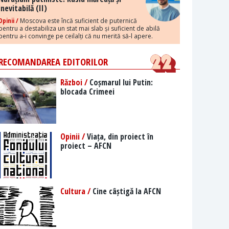
inevitabilă (II)
Opinii /
Moscova este încă suficient de puternică
pentru a destabiliza un stat mai slab și suficient de abilă
pentru a-i convinge pe ceilalți că nu merită să-l apere.
RECOMANDAREA EDITORILOR
Război /
Coșmarul lui Putin:
blocada Crimeei
Opinii /
Viața, din proiect în
proiect – AFCN
Cultura /
Cine câștigă la AFCN