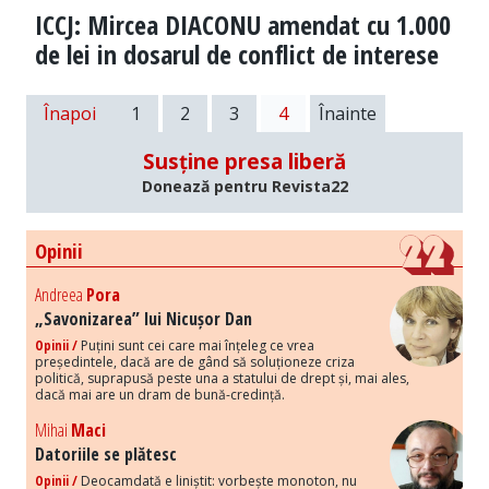
ICCJ: Mircea DIACONU amendat cu 1.000
de lei in dosarul de conflict de interese
Înapoi
1
2
3
4
Înainte
Susține presa liberă
Donează pentru Revista22
Opinii
Andreea
Pora
„Savonizarea” lui Nicușor Dan
Opinii /
Puțini sunt cei care mai înțeleg ce vrea
președintele, dacă are de gând să soluționeze criza
politică, suprapusă peste una a statului de drept și, mai ales,
dacă mai are un dram de bună-credință.
Mihai
Maci
Datoriile se plătesc
Opinii /
Deocamdată e liniștit: vorbește monoton, nu