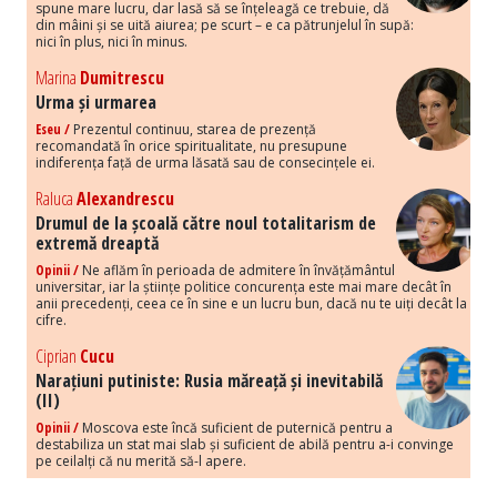
spune mare lucru, dar lasă să se înțeleagă ce trebuie, dă
din mâini și se uită aiurea; pe scurt – e ca pătrunjelul în supă:
nici în plus, nici în minus.
Marina
Dumitrescu
Urma și urmarea
Eseu /
Prezentul continuu, starea de prezență
recomandată în orice spiritualitate, nu presupune
indiferența față de urma lăsată sau de consecințele ei.
Raluca
Alexandrescu
Drumul de la școală către noul totalitarism de
extremă dreaptă
Opinii /
Ne aflăm în perioada de admitere în învățământul
universitar, iar la științe politice concurența este mai mare decât în
anii precedenți, ceea ce în sine e un lucru bun, dacă nu te uiți decât la
cifre.
Ciprian
Cucu
Narațiuni putiniste: Rusia măreață și inevitabilă
(II)
Opinii /
Moscova este încă suficient de puternică pentru a
destabiliza un stat mai slab și suficient de abilă pentru a-i convinge
pe ceilalți că nu merită să-l apere.