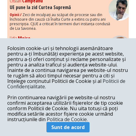
Cristian
Campeanu
UE pune la zid Curtea Supremă
Opinii /
Zeci de inculpați au scăpat de procese sau din
închisoare din cauză că Înalta Curte a extins cu patru ani
prescripția. CJUE a criticat în termeni duri instanța condusă
de Lia Savonea.
Lidia
Moise
Costurile economice ale haosului politic
Folosim cookie-uri și tehnologii asemănătoare
Opinii /
Economia nu poate rezista cu retorica falsă a
pentru a-ți îmbunătăți experiența pe acest website,
susținerii intereselor poporului, care, de fapt, ascunde
pentru a-ți oferi conținut și reclame personalizate și
obsesia menținerii privilegiilor și a averilor unor caste.
pentru a analiza traficul și audiența website-ului.
Înainte de a continua navigarea pe website-ul nostru
Melania
Cincea
te rugăm să aloci timpul necesar pentru a citi și
Noi puseuri de xenofobie din partea românilor
înțelege conținutul Politicii de Cookie și al
Politicii de
„neaoși”
Confidențialitate
.
Opinii /
Periodic, în spațiul public sunt voci care lansează
mesaje xenofobe la adresa câte unui politician care deranjează un
Prin continuarea navigării pe website-ul nostru
anumit grup politico-mediatic, într-un anumit moment.
confirmi acceptarea utilizării fișierelor de tip cookie
conform Politicii de Cookie. Nu uita totuși că poți
Armand
Gosu
modifica setările acestor fișiere cookie urmând
Unirea cu Moldova: modele istorice
instrucțiunile din
Politica de Cookie.
Unire /
Unirea cu Moldova depinde de intensitatea
Sunt de acord
amenințării haosului și anarhiei de dincolo de Nistru.