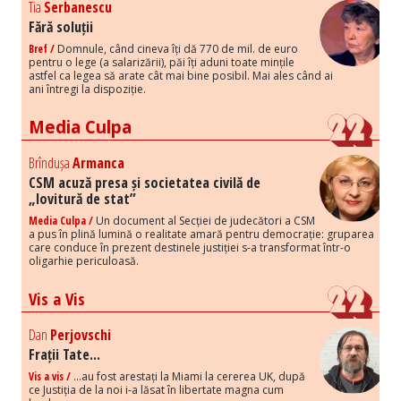
Tia
Serbanescu
Fără soluții
Bref /
Domnule, când cineva îți dă 770 de mil. de euro
pentru o lege (a salarizării), păi îți aduni toate mințile
astfel ca legea să arate cât mai bine posibil. Mai ales când ai
ani întregi la dispoziție.
Media Culpa
Brîndușa
Armanca
CSM acuză presa și societatea civilă de
„lovitură de stat”
Media Culpa /
Un document al Secției de judecători a CSM
a pus în plină lumină o realitate amară pentru democrație: gruparea
care conduce în prezent destinele justiției s-a transformat într-o
oligarhie periculoasă.
Vis a Vis
Dan
Perjovschi
Frații Tate...
Vis a vis /
...au fost arestați la Miami la cererea UK, după
ce Justiția de la noi i-a lăsat în libertate magna cum