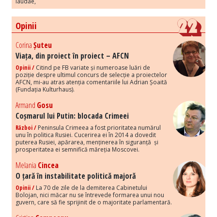
laudae,
Opinii
Corina
Șuteu
Viața, din proiect în proiect – AFCN
Opinii /
Citind pe FB variate și numeroase luări de
poziție despre ultimul concurs de selecție a proiectelor
AFCN, mi-au atras atenția comentariile lui Adrian Șoaită
(Fundația Kulturhaus).
Armand
Gosu
Coșmarul lui Putin: blocada Crimeei
Război /
Peninsula Crimeea a fost prioritatea numărul
unu în politica Rusiei. Cucerirea ei în 2014 a dovedit
puterea Rusiei, apărarea, menținerea în siguranță și
prosperitatea ei semnifică măreția Moscovei.
Melania
Cincea
O țară în instabilitate politică majoră
Opinii /
La 70 de zile de la demiterea Cabinetului
Bolojan, nici măcar nu se întrevede formarea unui nou
guvern, care să fie sprijinit de o majoritate parlamentară.