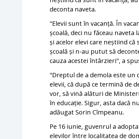
deconta naveta.
"Elevii sunt în vacanță. În vac
școală, deci nu făceau naveta l
și acelor elevi care neștiind c
școală și n-au putut să decont
cauza acestei întârzieri", a spu
"Dreptul de a demola este un dr
elevii, că după ce termină de 
vor, să vină alături de Minister
în educație. Sigur, asta dacă 
adăugat Sorin Cîmpeanu.
Pe 16 iunie, guvenrul a adopt
elevilor între localitatea de dom