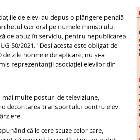
iațiile de elevi au depus o plângere penală
archetul General pe numele ministrului
ză de abuz în serviciu, pentru nepublicarea
UG 50/2021. "Deși acesta este obligat de
 de zile normele de aplicare, nu și-a
mis reprezentanții asociației elevilor din
 mai multe posturi de televiziune,
d decontarea transportului pentru elevi
târziere.
spunând că le cere scuze celor care,
u vrut să meargă la şcoală și nu-au putut