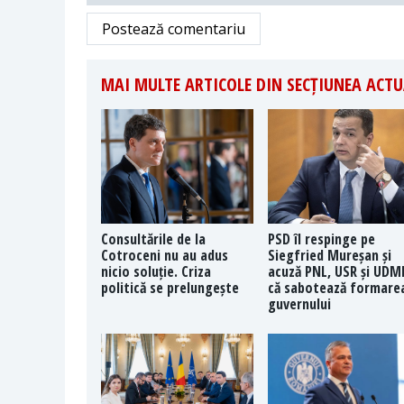
Postează comentariu
MAI MULTE ARTICOLE DIN SECȚIUNEA ACTU
Consultările de la
PSD îl respinge pe
Cotroceni nu au adus
Siegfried Mureșan și
nicio soluție. Criza
acuză PNL, USR și UDM
politică se prelungește
că sabotează formare
guvernului