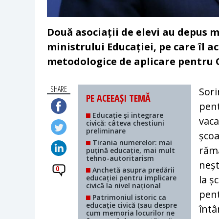
Două asociații de elevi au depus 
ministrului Educației, pe care îl 
metodologice de aplicare pentru 
SHARE
Sori
PE ACEEAȘI TEMĂ
pent
Educație și integrare
vaca
civică: câteva chestiuni
preliminare
școa
Tirania numerelor: mai
rămâ
puțină educație, mai mult
tehno-autoritarism
neșt
0
Anchetă asupra predării
educației pentru implicare
la ș
civică la nivel național
pent
Patrimoniul istoric ca
educație civică (sau despre
întâ
cum memoria locurilor ne