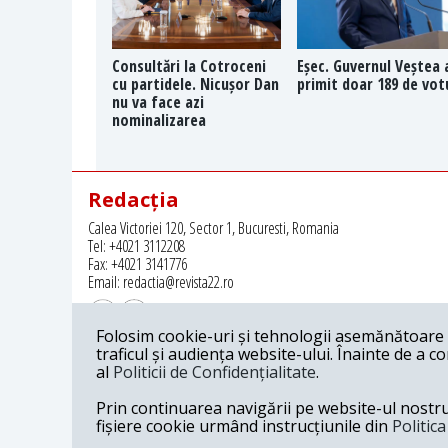
Consultări la Cotroceni
Eșec. Guvernul Veștea 
cu partidele. Nicușor Dan
primit doar 189 de vot
nu va face azi
nominalizarea
Redacția
Calea Victoriei 120, Sector 1, Bucuresti, Romania
Tel: +4021 3112208
Fax: +4021 3141776
Email: redactia@revista22.ro
Folosim cookie-uri și tehnologii asemănătoare p
traficul și audiența website-ului. Înainte de a c
al
Politicii de Confidențialitate
.
Revista 22 este editata de
Grupul pentru Dialog Social
Prin continuarea navigării pe website-ul nostru c
fișiere cookie urmând instrucțiunile din
Politic