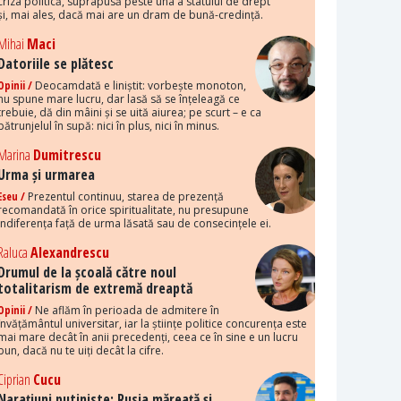
criza politică, suprapusă peste una a statului de drept
și, mai ales, dacă mai are un dram de bună-credință.
Mihai
Maci
Datoriile se plătesc
Opinii /
Deocamdată e liniștit: vorbește monoton,
nu spune mare lucru, dar lasă să se înțeleagă ce
trebuie, dă din mâini și se uită aiurea; pe scurt – e ca
pătrunjelul în supă: nici în plus, nici în minus.
Marina
Dumitrescu
Urma și urmarea
Eseu /
Prezentul continuu, starea de prezență
recomandată în orice spiritualitate, nu presupune
indiferența față de urma lăsată sau de consecințele ei.
Raluca
Alexandrescu
Drumul de la școală către noul
totalitarism de extremă dreaptă
Opinii /
Ne aflăm în perioada de admitere în
învățământul universitar, iar la științe politice concurența este
mai mare decât în anii precedenți, ceea ce în sine e un lucru
bun, dacă nu te uiți decât la cifre.
Ciprian
Cucu
Narațiuni putiniste: Rusia măreață și