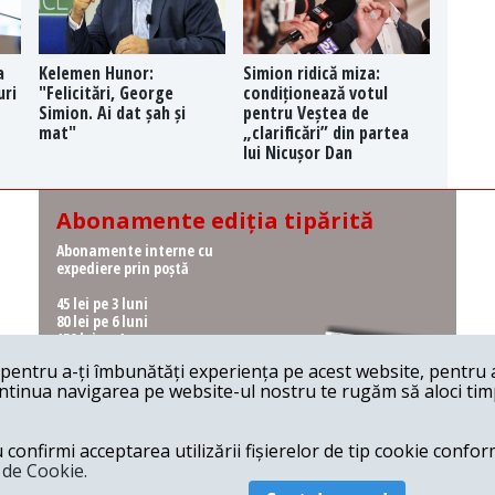
a
Kelemen Hunor:
Simion ridică miza:
uri
"Felicitări, George
condiționează votul
Simion. Ai dat șah și
pentru Veștea de
mat"
„clarificări” din partea
lui Nicușor Dan
Abonamente ediția tipărită
Abonamente interne cu
expediere prin poștă
45 lei pe 3 luni
80 lei pe 6 luni
150 lei pe 1 an
entru a-ți îmbunătăți experiența pe acest website, pentru a-
Abonamente interne cu
ontinua navigarea pe website-ul nostru te rugăm să aloci timpu
ridicare de la redacție
36 lei pe 3 luni
62 lei pe 6 luni
onfirmi acceptarea utilizării fișierelor de tip cookie conform
115 lei pe 1 an
a de Cookie.