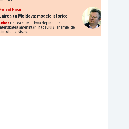
moment.
Armand
Gosu
Unirea cu Moldova: modele istorice
Unire /
Unirea cu Moldova depinde de
intensitatea amenințării haosului și anarhiei de
dincolo de Nistru.