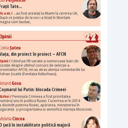
Dan
Perjovschi
Frații Tate...
Vis a vis /
...au fost arestați la Miami la cererea UK,
după ce Justiția de la noi i-a lăsat în libertate
magna cum laudae,
Opinii
Corina
Șuteu
Viața, din proiect în proiect – AFCN
Opinii /
Citind pe FB variate și numeroase luări de
poziție despre ultimul concurs de selecție a
proiectelor AFCN, mi-au atras atenția comentariile lui
Adrian Șoaită (Fundația Kulturhaus).
Armand
Gosu
Coșmarul lui Putin: blocada Crimeei
Război /
Peninsula Crimeea a fost prioritatea
numărul unu în politica Rusiei. Cucerirea ei în 2014
a dovedit puterea Rusiei, apărarea, menținerea în
siguranță și prosperitatea ei semnifică măreția Moscovei.
Melania
Cincea
O țară în instabilitate politică majoră