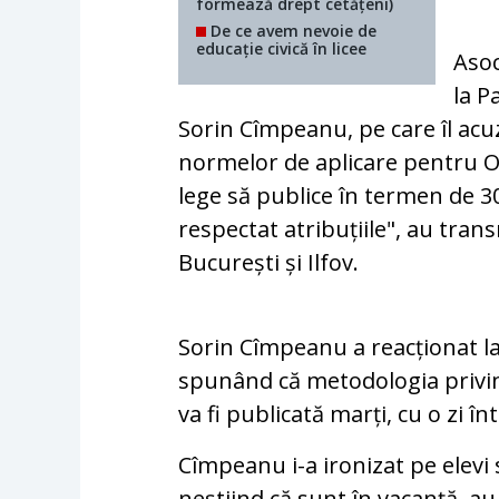
formează drept cetățeni)
De ce avem nevoie de
educație civică în licee
Asoc
la P
Sorin Cîmpeanu, pe care îl acu
normelor de aplicare pentru O
lege să publice în termen de 30
respectat atribuțiile", au trans
București și Ilfov.
Sorin Cîmpeanu a reacționat la
spunând că metodologia privin
va fi publicată marți, cu o zi în
Cîmpeanu i-a ironizat pe elevi 
neștiind că sunt în vacanţă, a