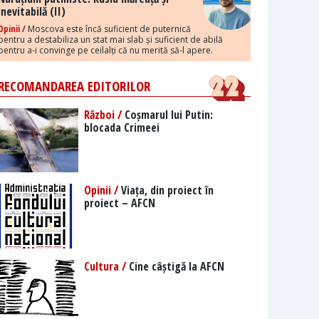
inevitabilă (II)
Opinii /
Moscova este încă suficient de puternică
pentru a destabiliza un stat mai slab și suficient de abilă
pentru a-i convinge pe ceilalți că nu merită să-l apere.
RECOMANDAREA EDITORILOR
Război /
Coșmarul lui Putin:
blocada Crimeei
Opinii /
Viața, din proiect în
proiect – AFCN
Cultura /
Cine câștigă la AFCN