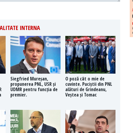
ALITATE INTERNA
Siegfried Mureșan,
O poză cât o mie de
propunerea PNL, USR și
cuvinte. Puciștii din PNL
R
UDMR pentru funcția de
alături de Grindeanu,
a
premier.
Veștea și Tomac