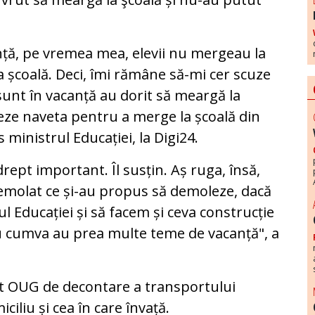
anță, pe vremea mea, elevii nu mergeau la
a școală. Deci, îmi rămâne să-mi cer scuze
ă sunt în vacanță au dorit să meargă la
eze naveta pentru a merge la școală din
s ministrul Educației, la Digi24.
ept important. Îl susțin. Aș ruga, însă,
demolat ce și-au propus să demoleze, dacă
ul Educației și să facem și ceva construcție
nu cumva au prea multe teme de vacanță", a
at OUG de decontare a transportului
iciliu și cea în care învață.