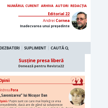
NUMĂRUL CURENT
ARHIVA
AUTORI
REDACȚIA
Editorial 22
Andrei
Cornea
Inadecvarea unui președinte
DEZBATERI
SUPLIMENT
CAUTĂ
Susține presa liberă
Donează pentru Revista22
Opinii
Andreea
Pora
„Savonizarea” lui Nicușor Dan
Opinii /
Puțini sunt cei care mai înțeleg ce vrea
președintele, dacă are de gând să soluționeze