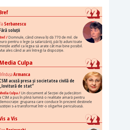
Bref
Tia
Serbanescu
Fără soluții
Bref /
Domnule, când cineva îți dă 770 de mil. de
euro pentru o lege (a salarizării), păi îți aduni toate
mințile astfel ca legea să arate cât mai bine posibil.
Mai ales când ai ani întregi la dispoziție.
Media Culpa
Brîndușa
Armanca
CSM acuză presa și societatea civilă de
„lovitură de stat”
Media Culpa /
Un document al Secției de judecători
a CSM a pus în plină lumină o realitate amară pentru
democrație: gruparea care conduce în prezent destinele
justiției s-a transformat într-o oligarhie periculoasă.
Vis a Vis