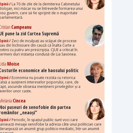
Opinii /
La 70 de zile de la demiterea Cabinetului
Bolojan, nici măcar nu se întrevede formarea unui
nou guvern, care să fie sprijinit de o majoritate
parlamentară.
Cristian
Campeanu
UE pune la zid Curtea Supremă
Opinii /
Zeci de inculpați au scăpat de procese
sau din închisoare din cauză că Înalta Curte a
extins cu patru ani prescripția. CJUE a criticat în
termeni duri instanța condusă de Lia Savonea.
Lidia
Moise
Costurile economice ale haosului politic
Opinii /
Economia nu poate rezista cu retorica
falsă a susținerii intereselor poporului, care, de
fapt, ascunde obsesia menținerii privilegiilor și a
averilor unor caste.
Melania
Cincea
Noi puseuri de xenofobie din partea
românilor „neaoși”
Opinii /
Periodic, în spațiul public sunt voci care
lansează mesaje xenofobe la adresa câte unui politician care
deranjează un anumit grup politico-mediatic, într-un anumit