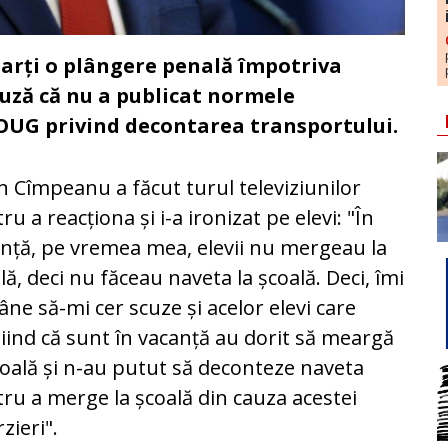
marți o plângere penală împotriva
acuză că nu a publicat normele
OUG privind decontarea transportului.
n Cîmpeanu a făcut turul televiziunilor
ru a reacționa și i-a ironizat pe elevi: "În
nță, pe vremea mea, elevii nu mergeau la
lă, deci nu făceau naveta la școală. Deci, îmi
ne să-mi cer scuze și acelor elevi care
iind că sunt în vacanță au dorit să meargă
coală și n-au putut să deconteze naveta
ru a merge la școală din cauza acestei
rzieri".