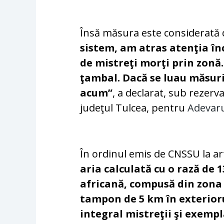
Însă măsura este considerată de
sistem, am atras atenţia în
de mistreţi morţi prin zonă
ţambal. Dacă se luau măsur
acum”
, a declarat, sub rezer
judeţul Tulcea, pentru
Adevaru
În ordinul emis de CNSSU la art
aria calculată cu o rază de 
africană, compusă din zona 
tampon de 5 km în exterioru
integral mistreţii şi exempl