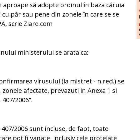
e aproape să adopte ordinul în baza căruia
i cu păr sau pene din zonele în care se se
PA, scrie
Ziare.com
nului ministerului se arata ca:
onfirmarea virusului (la mistret - n.red.) se
 zonele afectate, prevazuti in Anexa 1 si
. 407/2006".
i 407/2006 sunt incluse, de fapt, toate
care pot fi vanate, inclusiv cele protejate