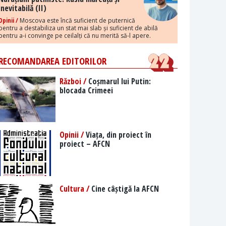
inevitabilă (II)
Opinii /
Moscova este încă suficient de puternică
pentru a destabiliza un stat mai slab și suficient de abilă
pentru a-i convinge pe ceilalți că nu merită să-l apere.
RECOMANDAREA EDITORILOR
Război /
Coșmarul lui Putin:
blocada Crimeei
Opinii /
Viața, din proiect în
proiect – AFCN
Cultura /
Cine câștigă la AFCN