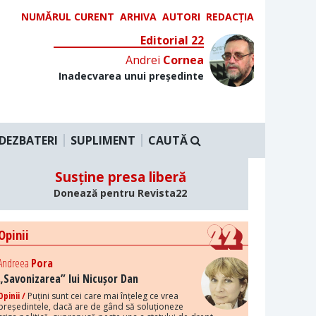
NUMĂRUL CURENT
ARHIVA
AUTORI
REDACȚIA
Editorial 22
Andrei
Cornea
Inadecvarea unui președinte
DEZBATERI
SUPLIMENT
CAUTĂ
Susține presa liberă
Donează pentru Revista22
Opinii
Andreea
Pora
„Savonizarea” lui Nicușor Dan
Opinii /
Puțini sunt cei care mai înțeleg ce vrea
președintele, dacă are de gând să soluționeze