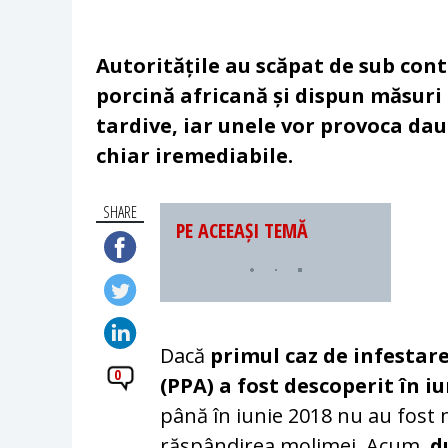
Autoritățile au scăpat de sub con
porcină africană și dispun măsuri 
tardive, iar unele vor provoca da
chiar iremediabile.
SHARE
PE ACEEAȘI TEMĂ
Dacă
primul caz de infestare
0
(PPA) a fost descoperit în i
până în iunie 2018 nu au fost
răspândirea molimei. Acum,
d