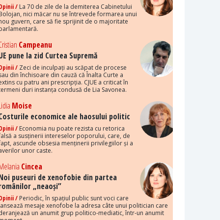
Opinii /
La 70 de zile de la demiterea Cabinetului
Bolojan, nici măcar nu se întrevede formarea unui
nou guvern, care să fie sprijinit de o majoritate
parlamentară.
Cristian
Campeanu
UE pune la zid Curtea Supremă
Opinii /
Zeci de inculpați au scăpat de procese
sau din închisoare din cauză că Înalta Curte a
extins cu patru ani prescripția. CJUE a criticat în
termeni duri instanța condusă de Lia Savonea.
Lidia
Moise
Costurile economice ale haosului politic
Opinii /
Economia nu poate rezista cu retorica
falsă a susținerii intereselor poporului, care, de
fapt, ascunde obsesia menținerii privilegiilor și a
averilor unor caste.
Melania
Cincea
Noi puseuri de xenofobie din partea
românilor „neaoși”
Opinii /
Periodic, în spațiul public sunt voci care
lansează mesaje xenofobe la adresa câte unui politician care
deranjează un anumit grup politico-mediatic, într-un anumit