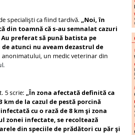
 specialişti ca fiind tardivă.
„Noi, în
că din toamnă că s-au semnalat cazuri
. Au preferat să pună batista pe
i de atunci nu aveam dezastrul de
va anonimatului, un medic veterinar din
l.
. 5 scrie:
„În zona afectată definită ca
13 km de la cazul de pestă porcină
infectată cu o rază de 8 km şi zona
l zonei infectate, se recoltează
arele din speciile de prădători cu păr şi