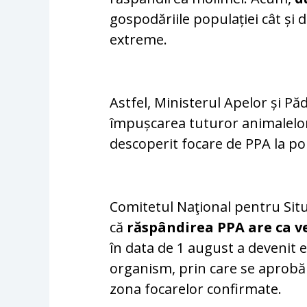
gospodăriile populației cât și 
extreme.
Astfel, Ministerul Apelor și P
împușcarea tuturor animalelor
descoperit focare de PPA la por
Comitetul Naţional pentru Situ
că
răspândirea PPA are ca vec
în data de 1 august a devenit ef
organism, prin care se aprobă 
zona focarelor confirmate.