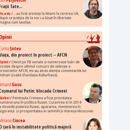
Dan
Perjovschi
Frații Tate...
Vis a vis /
...au fost arestați la Miami la cererea UK,
după ce Justiția de la noi i-a lăsat în libertate
magna cum laudae,
Opinii
Corina
Șuteu
Viața, din proiect în proiect – AFCN
Opinii /
Citind pe FB variate și numeroase luări de
poziție despre ultimul concurs de selecție a
proiectelor AFCN, mi-au atras atenția comentariile lui
Adrian Șoaită (Fundația Kulturhaus).
Armand
Gosu
Coșmarul lui Putin: blocada Crimeei
Război /
Peninsula Crimeea a fost prioritatea
numărul unu în politica Rusiei. Cucerirea ei în 2014
a dovedit puterea Rusiei, apărarea, menținerea în
siguranță și prosperitatea ei semnifică măreția Moscovei.
Melania
Cincea
O țară în instabilitate politică majoră