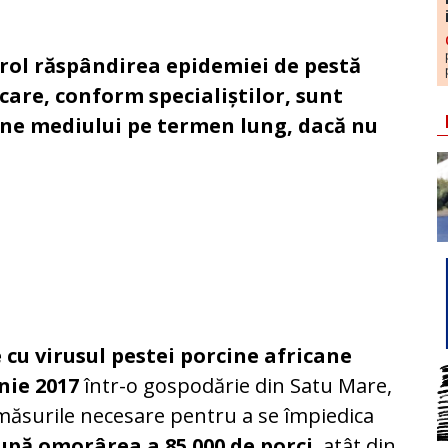
trol răspândirea epidemiei de pestă
care, conform specialiștilor, sunt
une mediului pe termen lung, dacă nu
 cu virusul pestei porcine africane
unie 2017
într-o gospodărie din Satu Mare,
 măsurile necesare pentru a se împiedica
upă omorârea a 85.000 de porci
, atât din