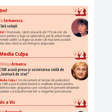
Bref
Tia
Serbanescu
Fără soluții
Bref /
Domnule, când cineva îți dă 770 de mil. de
euro pentru o lege (a salarizării), păi îți aduni toate
mințile astfel ca legea să arate cât mai bine posibil.
Mai ales când ai ani întregi la dispoziție.
Media Culpa
Brîndușa
Armanca
CSM acuză presa și societatea civilă de
„lovitură de stat”
Media Culpa /
Un document al Secției de judecători
a CSM a pus în plină lumină o realitate amară pentru
democrație: gruparea care conduce în prezent destinele
justiției s-a transformat într-o oligarhie periculoasă.
Vis a Vis