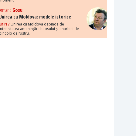
moment.
Armand
Gosu
Unirea cu Moldova: modele istorice
Unire /
Unirea cu Moldova depinde de
intensitatea amenințării haosului și anarhiei de
dincolo de Nistru.