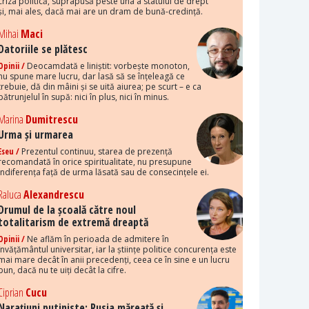
criza politică, suprapusă peste una a statului de drept
și, mai ales, dacă mai are un dram de bună-credință.
Mihai
Maci
Datoriile se plătesc
Opinii /
Deocamdată e liniștit: vorbește monoton,
nu spune mare lucru, dar lasă să se înțeleagă ce
trebuie, dă din mâini și se uită aiurea; pe scurt – e ca
pătrunjelul în supă: nici în plus, nici în minus.
Marina
Dumitrescu
Urma și urmarea
Eseu /
Prezentul continuu, starea de prezență
recomandată în orice spiritualitate, nu presupune
indiferența față de urma lăsată sau de consecințele ei.
Raluca
Alexandrescu
Drumul de la școală către noul
totalitarism de extremă dreaptă
Opinii /
Ne aflăm în perioada de admitere în
învățământul universitar, iar la științe politice concurența este
mai mare decât în anii precedenți, ceea ce în sine e un lucru
bun, dacă nu te uiți decât la cifre.
Ciprian
Cucu
Narațiuni putiniste: Rusia măreață și