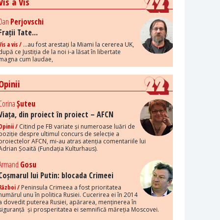
Vis a Vis
Dan
Perjovschi
Frații Tate...
Vis a vis /
...au fost arestați la Miami la cererea UK,
după ce Justiția de la noi i-a lăsat în libertate
magna cum laudae,
Opinii
Corina
Șuteu
Viața, din proiect în proiect – AFCN
Opinii /
Citind pe FB variate și numeroase luări de
poziție despre ultimul concurs de selecție a
proiectelor AFCN, mi-au atras atenția comentariile lui
Adrian Șoaită (Fundația Kulturhaus).
Armand
Gosu
Coșmarul lui Putin: blocada Crimeei
Război /
Peninsula Crimeea a fost prioritatea
numărul unu în politica Rusiei. Cucerirea ei în 2014
a dovedit puterea Rusiei, apărarea, menținerea în
siguranță și prosperitatea ei semnifică măreția Moscovei.