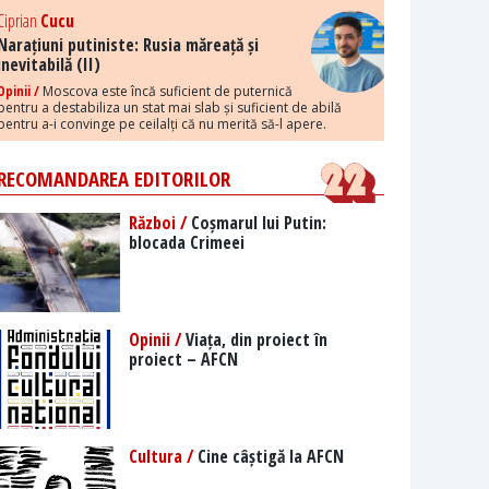
Ciprian
Cucu
Narațiuni putiniste: Rusia măreață și
inevitabilă (II)
Opinii /
Moscova este încă suficient de puternică
pentru a destabiliza un stat mai slab și suficient de abilă
pentru a-i convinge pe ceilalți că nu merită să-l apere.
RECOMANDAREA EDITORILOR
Război /
Coșmarul lui Putin:
blocada Crimeei
Opinii /
Viața, din proiect în
proiect – AFCN
Cultura /
Cine câștigă la AFCN