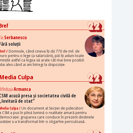
Bref
Tia
Serbanescu
Fără soluții
Bref /
Domnule, când cineva îți dă 770 de mil. de
euro pentru o lege (a salarizării), păi îți aduni toate
mințile astfel ca legea să arate cât mai bine posibil.
Mai ales când ai ani întregi la dispoziție.
Media Culpa
Brîndușa
Armanca
CSM acuză presa și societatea civilă de
„lovitură de stat”
Media Culpa /
Un document al Secției de judecători
a CSM a pus în plină lumină o realitate amară pentru
democrație: gruparea care conduce în prezent destinele
justiției s-a transformat într-o oligarhie periculoasă.