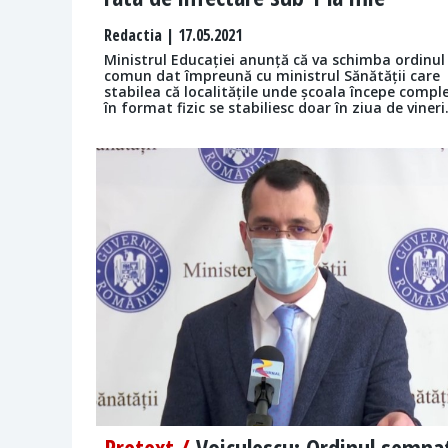
Redactia
| 17.05.2021
Ministrul Educației anunță că va schimba ordinul
comun dat împreună cu ministrul Sănătății care
stabilea că localitățile unde școala începe compl
în format fizic se stabiliesc doar în ziua de vineri
Pretext /
Voiculescu: Ordinul semna