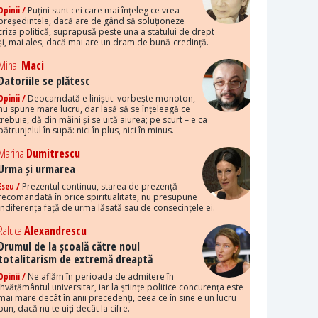
Opinii /
Puțini sunt cei care mai înțeleg ce vrea
președintele, dacă are de gând să soluționeze
criza politică, suprapusă peste una a statului de drept
și, mai ales, dacă mai are un dram de bună-credință.
Mihai
Maci
Datoriile se plătesc
Opinii /
Deocamdată e liniștit: vorbește monoton,
nu spune mare lucru, dar lasă să se înțeleagă ce
trebuie, dă din mâini și se uită aiurea; pe scurt – e ca
pătrunjelul în supă: nici în plus, nici în minus.
Marina
Dumitrescu
Urma și urmarea
Eseu /
Prezentul continuu, starea de prezență
recomandată în orice spiritualitate, nu presupune
indiferența față de urma lăsată sau de consecințele ei.
Raluca
Alexandrescu
Drumul de la școală către noul
totalitarism de extremă dreaptă
Opinii /
Ne aflăm în perioada de admitere în
învățământul universitar, iar la științe politice concurența este
mai mare decât în anii precedenți, ceea ce în sine e un lucru
bun, dacă nu te uiți decât la cifre.