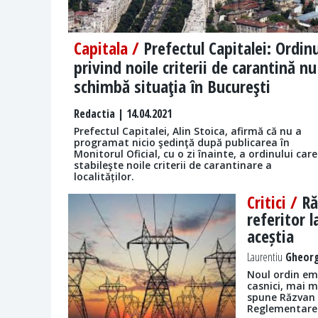
Capitala /
Prefectul Capitalei: Ordinu
privind noile criterii de carantină nu
schimbă situaţia în Bucureşti
Redactia
| 14.04.2021
Prefectul Capitalei, Alin Stoica, afirmă că nu a
programat nicio şedinţă după publicarea în
Monitorul Oficial, cu o zi înainte, a ordinului care
stabileşte noile criterii de carantinare a
localităților.
Critici /
Ră
referitor l
aceștia
Laurentiu
Gheorg
Noul ordin em
casnici, mai m
spune Răzvan 
Reglementare