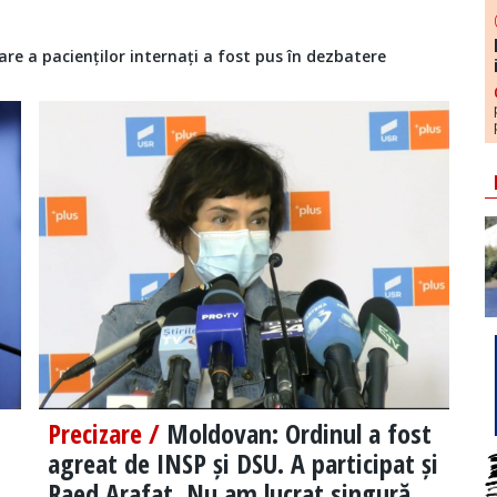
are a pacienților internați a fost pus în dezbatere
Precizare /
Moldovan: Ordinul a fost
agreat de INSP și DSU. A participat și
Raed Arafat. Nu am lucrat singură