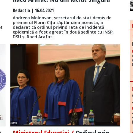
Redactia
| 16.04.2021
Andreea Moldovan, secretarul de stat demis de
premierul Florin Cîțu săptămâna aceasta, a
et
declarat că ordinul privind rata de incidență
.
epidemică a fost agreat în două ședințe cu INSP,
DSU și Raed Arafat.
t
Ministerul Educației /
Ordinul prin