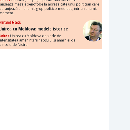
lansează mesaje xenofobe la adresa câte unui politician care
deranjează un anumit grup politico-mediatic, într-un anumit
moment.
Armand
Gosu
Unirea cu Moldova: modele istorice
Unire /
Unirea cu Moldova depinde de
intensitatea amenințării haosului și anarhiei de
dincolo de Nistru.