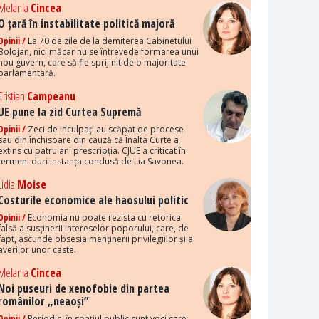
Melania
Cincea
O țară în instabilitate politică majoră
Opinii /
La 70 de zile de la demiterea Cabinetului
Bolojan, nici măcar nu se întrevede formarea unui
nou guvern, care să fie sprijinit de o majoritate
parlamentară.
Cristian
Campeanu
UE pune la zid Curtea Supremă
Opinii /
Zeci de inculpați au scăpat de procese
sau din închisoare din cauză că Înalta Curte a
extins cu patru ani prescripția. CJUE a criticat în
termeni duri instanța condusă de Lia Savonea.
Lidia
Moise
Costurile economice ale haosului politic
Opinii /
Economia nu poate rezista cu retorica
falsă a susținerii intereselor poporului, care, de
fapt, ascunde obsesia menținerii privilegiilor și a
averilor unor caste.
Melania
Cincea
Noi puseuri de xenofobie din partea
românilor „neaoși”
Opinii /
Periodic, în spațiul public sunt voci care