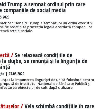
ld Trump a semnat ordinul prin care
e companiile de social media
5.2020
american Donald Trump a semnat joi un ordin executiv
 să fie redefinită protecția legală acordată companiilor
ează rețele sociale.
lertă /
Se relaxează condițiile de
 la slujbe, se renunță și la lingurița de
sință
he | 23.05.2020
unțat la impunerea linguriței de unică folosință pentru
propusă de Institutul Național de Sănătate Publică și
nfectarea obiectelor de cult după utilizare.
cătușelor /
Vela schimbă condițiile în care