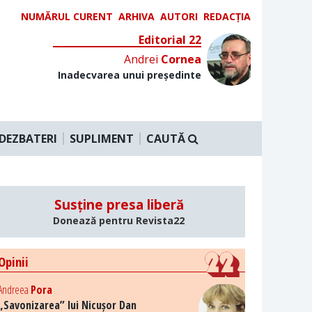
NUMĂRUL CURENT
ARHIVA
AUTORI
REDACȚIA
Editorial 22
Andrei
Cornea
Inadecvarea unui președinte
DEZBATERI
SUPLIMENT
CAUTĂ
Susține presa liberă
Donează pentru Revista22
Opinii
Andreea
Pora
„Savonizarea” lui Nicușor Dan