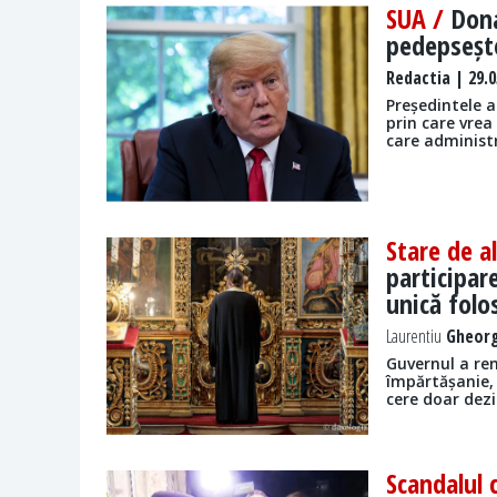
SUA /
Dona
pedepseșt
Redactia
| 29.0
Președintele 
prin care vrea
care administr
Stare de a
participare
unică folo
Laurentiu
Gheorg
Guvernul a ren
împărtășanie, 
cere doar dezi
Scandalul 