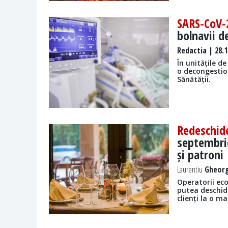
SARS-CoV-
bolnavii d
Redactia
| 28.1
În unitățile d
o decongestio
Sănătății.
Redeschid
septembrie
și patroni
Laurentiu
Gheorg
​Operatorii ec
putea deschid
clienți la o ma