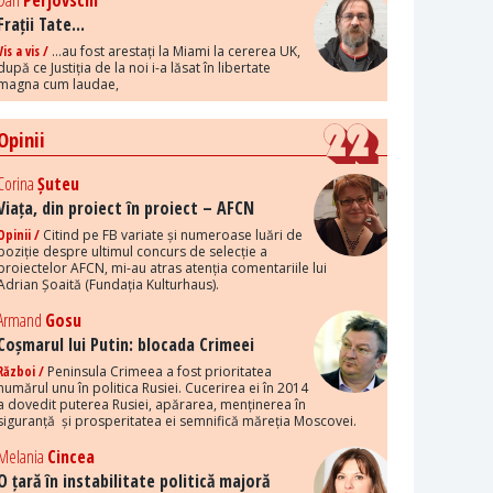
Dan
Perjovschi
Frații Tate...
Vis a vis /
...au fost arestați la Miami la cererea UK,
după ce Justiția de la noi i-a lăsat în libertate
magna cum laudae,
Opinii
Corina
Șuteu
Viața, din proiect în proiect – AFCN
Opinii /
Citind pe FB variate și numeroase luări de
poziție despre ultimul concurs de selecție a
proiectelor AFCN, mi-au atras atenția comentariile lui
Adrian Șoaită (Fundația Kulturhaus).
Armand
Gosu
Coșmarul lui Putin: blocada Crimeei
Război /
Peninsula Crimeea a fost prioritatea
numărul unu în politica Rusiei. Cucerirea ei în 2014
a dovedit puterea Rusiei, apărarea, menținerea în
siguranță și prosperitatea ei semnifică măreția Moscovei.
Melania
Cincea
O țară în instabilitate politică majoră