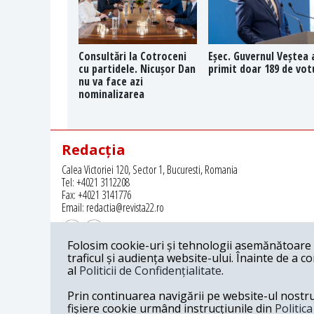
Consultări la Cotroceni
Eșec. Guvernul Veștea 
cu partidele. Nicușor Dan
primit doar 189 de vot
nu va face azi
nominalizarea
Redacția
Calea Victoriei 120, Sector 1, Bucuresti, Romania
Tel: +4021 3112208
Fax: +4021 3141776
Email: redactia@revista22.ro
Folosim cookie-uri și tehnologii asemănătoare p
traficul și audiența website-ului. Înainte de a c
al
Politicii de Confidențialitate
.
Revista 22 este editata de
Grupul pentru Dialog Social
Prin continuarea navigării pe website-ul nostru c
fișiere cookie urmând instrucțiunile din
Politic