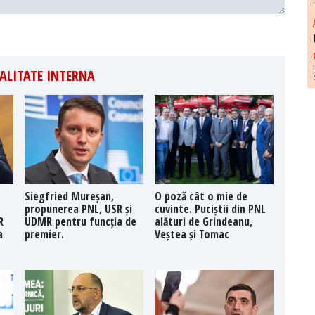
ALITATE INTERNA
Siegfried Mureșan,
O poză cât o mie de
propunerea PNL, USR și
cuvinte. Puciștii din PNL
R
UDMR pentru funcția de
alături de Grindeanu,
a
premier.
Veștea și Tomac