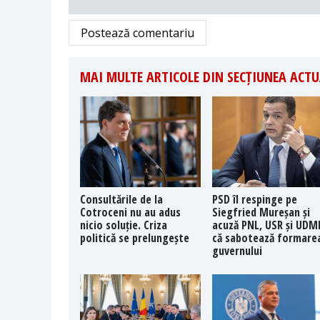
Postează comentariu
MAI MULTE ARTICOLE DIN SECȚIUNEA ACTU
Consultările de la
PSD îl respinge pe
Cotroceni nu au adus
Siegfried Mureșan și
nicio soluție. Criza
acuză PNL, USR și UDM
politică se prelungește
că sabotează formare
guvernului