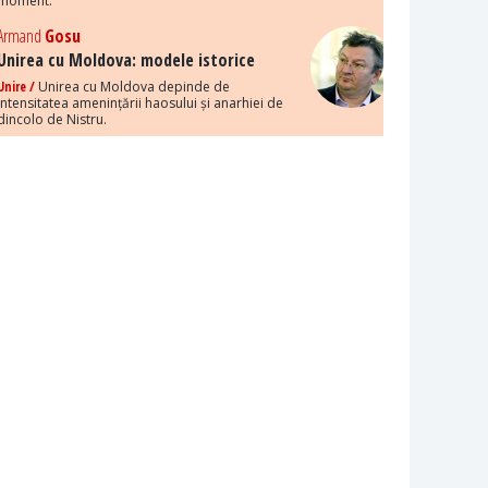
moment.
Armand
Gosu
Unirea cu Moldova: modele istorice
Unire /
Unirea cu Moldova depinde de
intensitatea amenințării haosului și anarhiei de
dincolo de Nistru.