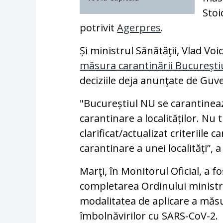
Stoi
potrivit
Agerpres
.
Și ministrul Sănătăţii, Vlad Voi
măsura carantinării Bucureşti
deciziile deja anunţate de Guv
"Bucureștiul NU se carantineaza
carantinare a localităților. Nu 
clarificat/actualizat criteriil
carantinare a unei localități”, 
Marţi, în Monitorul Oficial, a 
completarea Ordinului ministru
modalitatea de aplicare a măsur
îmbolnăvirilor cu SARS-CoV-2.