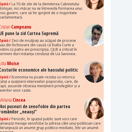
Opinii /
La 70 de zile de la demiterea Cabinetului
Bolojan, nici măcar nu se întrevede formarea unui
nou guvern, care să fie sprijinit de o majoritate
parlamentară.
Cristian
Campeanu
UE pune la zid Curtea Supremă
Opinii /
Zeci de inculpați au scăpat de procese
sau din închisoare din cauză că Înalta Curte a
extins cu patru ani prescripția. CJUE a criticat în
termeni duri instanța condusă de Lia Savonea.
Lidia
Moise
Costurile economice ale haosului politic
Opinii /
Economia nu poate rezista cu retorica
falsă a susținerii intereselor poporului, care, de
fapt, ascunde obsesia menținerii privilegiilor și a
averilor unor caste.
Melania
Cincea
Noi puseuri de xenofobie din partea
românilor „neaoși”
Opinii /
Periodic, în spațiul public sunt voci care
lansează mesaje xenofobe la adresa câte unui politician care
deranjează un anumit grup politico-mediatic, într-un anumit