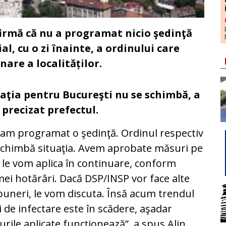
afirmă că nu a programat nicio şedinţă
l, cu o zi înainte, a ordinului care
nare a localităților.
uaţia pentru Bucureşti nu se schimbă, a
 precizat prefectul.
am programat o şedinţă. Ordinul respectiv
chimbă situaţia. Avem aprobate măsuri pe
 le vom aplica în continuare, conform
mei hotărâri. Dacă DSP/INSP vor face alte
uneri, le vom discuta. Însă acum trendul
i de infectare este în scădere, aşadar
rile aplicate funcţionează”, a spus Alin