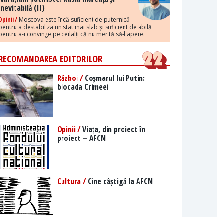
inevitabilă (II)
Opinii /
Moscova este încă suficient de puternică
pentru a destabiliza un stat mai slab și suficient de abilă
pentru a-i convinge pe ceilalți că nu merită să-l apere.
RECOMANDAREA EDITORILOR
Război /
Coșmarul lui Putin:
blocada Crimeei
Opinii /
Viața, din proiect în
proiect – AFCN
Cultura /
Cine câștigă la AFCN