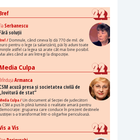
Bref
Tia
Serbanescu
Fără soluții
Bref /
Domnule, când cineva îți dă 770 de mil. de
euro pentru o lege (a salarizării), păi îți aduni toate
mințile astfel ca legea să arate cât mai bine posibil.
Mai ales când ai ani întregi la dispoziție.
Media Culpa
Brîndușa
Armanca
CSM acuză presa și societatea civilă de
„lovitură de stat”
Media Culpa /
Un document al Secției de judecători
a CSM a pus în plină lumină o realitate amară pentru
democrație: gruparea care conduce în prezent destinele
justiției s-a transformat într-o oligarhie periculoasă.
Vis a Vis