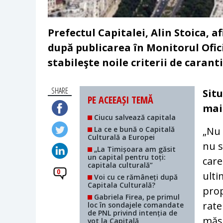
Prefectul Capitalei, Alin Stoica, 
după publicarea în Monitorul Oficia
stabileşte noile criterii de caranti
SHARE
Sit
PE ACEEAȘI TEMĂ
mai
Ciucu salvează capitala
La ce e bună o Capitală
„Nu 
Culturală a Europei
nu s
„La Timișoara am găsit
un capital pentru toți:
care
capitala culturală”
0
ulti
Voi cu ce rămâneți după
Capitala Culturală?
prop
Gabriela Firea, pe primul
rate
loc în sondajele comandate
de PNL privind intenția de
măsu
vot la Capitală