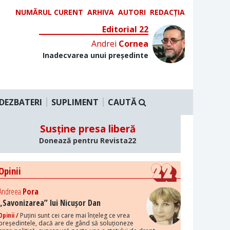
NUMĂRUL CURENT
ARHIVA
AUTORI
REDACȚIA
Editorial 22
Andrei
Cornea
Inadecvarea unui președinte
DEZBATERI
SUPLIMENT
CAUTĂ
Susține presa liberă
Donează pentru Revista22
Opinii
Andreea
Pora
„Savonizarea” lui Nicușor Dan
Opinii /
Puțini sunt cei care mai înțeleg ce vrea
președintele, dacă are de gând să soluționeze