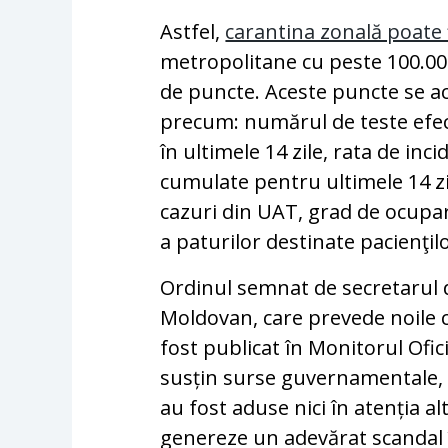
Astfel,
carantina zonală poate f
metropolitane cu peste 100.00
de puncte. Aceste puncte se aco
precum: numărul de teste efectu
în ultimele 14 zile, rata de inc
cumulate pentru ultimele 14 zi
cazuri din UAT, grad de ocupar
a paturilor destinate pacienţil
Ordinul semnat de secretarul d
Moldovan, care prevede noile cr
fost publicat în Monitorul Ofic
susțin surse guvernamentale, pe
au fost aduse nici în atenția alt
genereze un adevărat scandal în