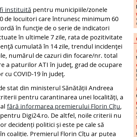
i instituită
pentru municipiile/zonele
0 de locuitori care întrunesc minimum 60
rdă în funcţie de o serie de indicatori
ate în ultimele 7 zile, rata de pozitivitate
idenţă cumulată în 14 zile, trendul incidenţei
le, numărul de cazuri din focare/nr. total
e a paturilor ATI în judeţ, grad de ocupare
or cu COVID-19 în judeţ.
e stat din ministerul Sănătății Andreea
iterii pentru carantinarea unei localități, a
ial
fără informarea premierului Florin Cîțu
,
ntru Digi24.ro. De altfel, noile criterii nu
or decidenți politici și este pe cale să
 coaliție. Premierul Florin Cîțu ar putea