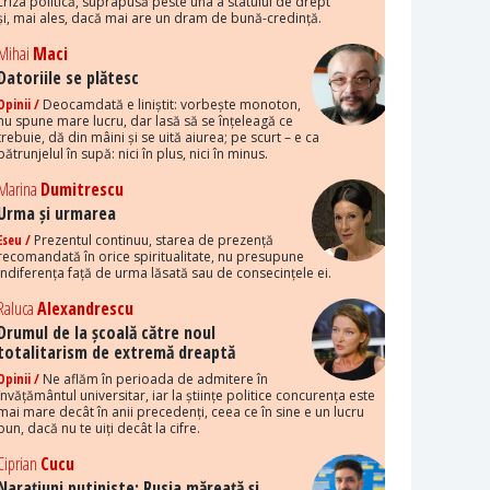
criza politică, suprapusă peste una a statului de drept
și, mai ales, dacă mai are un dram de bună-credință.
Mihai
Maci
Datoriile se plătesc
Opinii /
Deocamdată e liniștit: vorbește monoton,
nu spune mare lucru, dar lasă să se înțeleagă ce
trebuie, dă din mâini și se uită aiurea; pe scurt – e ca
pătrunjelul în supă: nici în plus, nici în minus.
Marina
Dumitrescu
Urma și urmarea
Eseu /
Prezentul continuu, starea de prezență
recomandată în orice spiritualitate, nu presupune
indiferența față de urma lăsată sau de consecințele ei.
Raluca
Alexandrescu
Drumul de la școală către noul
totalitarism de extremă dreaptă
Opinii /
Ne aflăm în perioada de admitere în
învățământul universitar, iar la științe politice concurența este
mai mare decât în anii precedenți, ceea ce în sine e un lucru
bun, dacă nu te uiți decât la cifre.
Ciprian
Cucu
Narațiuni putiniste: Rusia măreață și