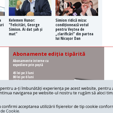
a
Kelemen Hunor:
Simion ridică miza:
uri
"Felicitări, George
condiționează votul
Simion. Ai dat șah și
pentru Veștea de
mat"
„clarificări” din partea
lui Nicușor Dan
Abonamente ediția tipărită
Abonamente interne cu
expediere prin poștă
45 lei pe 3 luni
80 lei pe 6 luni
150 lei pe 1 an
entru a-ți îmbunătăți experiența pe acest website, pentru a-
Abonamente interne cu
ontinua navigarea pe website-ul nostru te rugăm să aloci timpu
ridicare de la redacție
36 lei pe 3 luni
62 lei pe 6 luni
onfirmi acceptarea utilizării fișierelor de tip cookie conform
115 lei pe 1 an
a de Cookie.