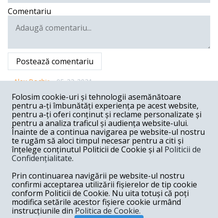
Comentariu
Postează comentariu
Alex Bochiș -
05-22-2021
Folosim cookie-uri și tehnologii asemănătoare
Noul cămin al Universității „Aurel Vlaicu” din Arad, din
cartierul Grădiște, lângă Facultatea de Design va putea
pentru a-ți îmbunătăți experiența pe acest website,
primi studenți începând cu anul universitar 2021-2022.
pentru a-ți oferi conținut și reclame personalizate și
Investiția finanțată prin Ministerul Dezvoltării în cadrul
pentru a analiza traficul și audiența website-ului.
Campaniei Naționale de Investiții este finalizată în
Înainte de a continua navigarea pe website-ul nostru
proporție de peste 95%, urmând ca în perioada
te rugăm să aloci timpul necesar pentru a citi și
următoare să fie recepționată. Lucrările au fost
înțelege conținutul Politicii de Cookie și al
Politicii de
executate de antreprenorul Magnum Construct Proiect
Confidențialitate
.
SRL. 56 de camere cu balcoane, dotate cu TV, frigider,
mobilier oferă 110 locuri. Clădirea cu patru etaje și
mansardă va fi încălzită cu ventiloconvectoare de tavan
Prin continuarea navigării pe website-ul nostru
și beneficiază de un sistem de izolare performant. La
confirmi acceptarea utilizării fișierelor de tip cookie
nivelul fiecărui etaj există spălătorie-uscătorie (dotată cu
conform Politicii de Cookie. Nu uita totuși că poți
4 mașini de spălat), chicinetă complet echipată și sală de
modifica setările acestor fișiere cookie urmând
lectură.
instrucțiunile din
Politica de Cookie.