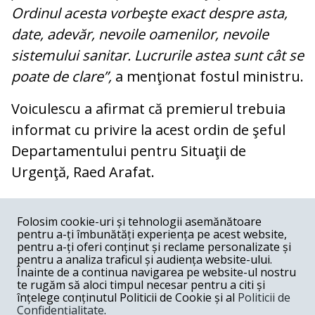
Ordinul acesta vorbeşte exact despre asta,
date, adevăr, nevoile oamenilor, nevoile
sistemului sanitar. Lucrurile astea sunt cât se
poate de clare”,
a menţionat fostul ministru.
Voiculescu a afirmat că premierul trebuia
informat cu privire la acest ordin de şeful
Departamentului pentru Situaţii de
Urgenţă, Raed Arafat.
COMENTARII
0
Folosim cookie-uri și tehnologii asemănătoare
pentru a-ți îmbunătăți experiența pe acest website,
Nume
pentru a-ți oferi conținut și reclame personalizate și
pentru a analiza traficul și audiența website-ului.
Înainte de a continua navigarea pe website-ul nostru
Email
te rugăm să aloci timpul necesar pentru a citi și
înțelege conținutul Politicii de Cookie și al
Politicii de
Confidențialitate
.