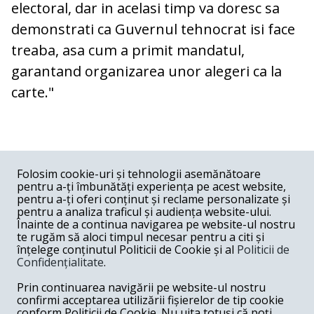
electoral, dar in acelasi timp va doresc sa
demonstrati ca Guvernul tehnocrat isi face
treaba, asa cum a primit mandatul,
garantand organizarea unor alegeri ca la
carte."
COMENTARII
0
Folosim cookie-uri și tehnologii asemănătoare
pentru a-ți îmbunătăți experiența pe acest website,
Nume
pentru a-ți oferi conținut și reclame personalizate și
pentru a analiza traficul și audiența website-ului.
Înainte de a continua navigarea pe website-ul nostru
Email
te rugăm să aloci timpul necesar pentru a citi și
înțelege conținutul Politicii de Cookie și al
Politicii de
Confidențialitate
.
Comentariu
Prin continuarea navigării pe website-ul nostru
confirmi acceptarea utilizării fișierelor de tip cookie
conform Politicii de Cookie. Nu uita totuși că poți