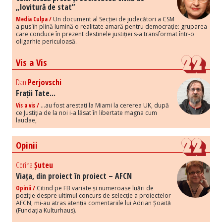
„lovitură de stat”
Media Culpa /
Un document al Secției de judecători a CSM
a pus în plină lumină o realitate amară pentru democrație: gruparea
care conduce în prezent destinele justiției s-a transformat într-o
oligarhie periculoasă.
Vis a Vis
Dan
Perjovschi
Frații Tate...
Vis a vis /
...au fost arestați la Miami la cererea UK, după
ce Justiția de la noi i-a lăsat în libertate magna cum
laudae,
Opinii
Corina
Șuteu
Viața, din proiect în proiect – AFCN
Opinii /
Citind pe FB variate și numeroase luări de
poziție despre ultimul concurs de selecție a proiectelor
AFCN, mi-au atras atenția comentariile lui Adrian Șoaită
(Fundația Kulturhaus).