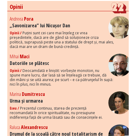
Opinii
Andreea
Pora
„Savonizarea” lui Nicușor Dan
Opinii /
Puțini sunt cei care mai înțeleg ce vrea
președintele, dacă are de gând să soluționeze criza
politică, suprapusă peste una a statului de drept și, mai ales,
dacă mai are un dram de bună-credință.
Mihai
Maci
Datoriile se plătesc
Opinii /
Deocamdată e liniștit: vorbește monoton, nu
spune mare lucru, dar lasă să se înțeleagă ce trebuie, dă
din mâini și se uită aiurea; pe scurt – e ca pătrunjelul în supă:
nici în plus, nici în minus.
Marina
Dumitrescu
Urma și urmarea
Eseu /
Prezentul continuu, starea de prezență
recomandată în orice spiritualitate, nu presupune
indiferența față de urma lăsată sau de consecințele ei.
Raluca
Alexandrescu
Drumul de la școală către noul totalitarism de