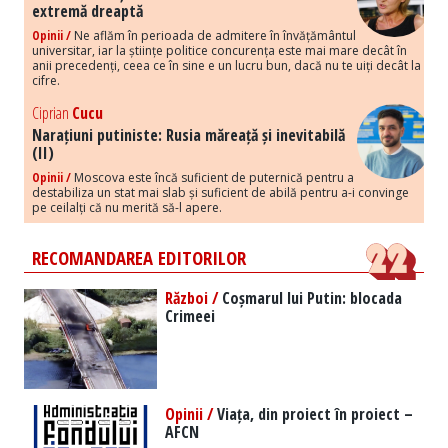
extremă dreaptă
Opinii /
Ne aflăm în perioada de admitere în învățământul
universitar, iar la științe politice concurența este mai mare decât în
anii precedenți, ceea ce în sine e un lucru bun, dacă nu te uiți decât la
cifre.
Ciprian
Cucu
Narațiuni putiniste: Rusia măreață și inevitabilă
(II)
Opinii /
Moscova este încă suficient de puternică pentru a
destabiliza un stat mai slab și suficient de abilă pentru a-i convinge
pe ceilalți că nu merită să-l apere.
RECOMANDAREA EDITORILOR
Război /
Coșmarul lui Putin: blocada
Crimeei
Opinii /
Viața, din proiect în proiect –
AFCN