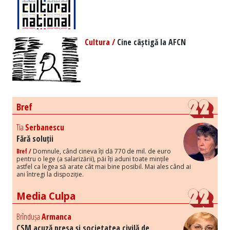
Cultura /
Cine câștigă la AFCN
Bref
Tia
Serbanescu
Fără soluții
Bref /
Domnule, când cineva îți dă 770 de mil. de euro
pentru o lege (a salarizării), păi îți aduni toate mințile
astfel ca legea să arate cât mai bine posibil. Mai ales când ai
ani întregi la dispoziție.
Media Culpa
Brîndușa
Armanca
CSM acuză presa și societatea civilă de