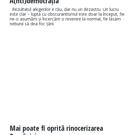
A(nti)democrația
Rezultatul alegerilor e rău, dar nu un dezastru. Un lucru
este clar – lupta cu obscurantismul este doar la început, fie
ne-o asumăm și încercăm o revenire la normal, fie lăsăm
nebunii să dea foc țării.
Mai poate fi oprită rinocerizarea