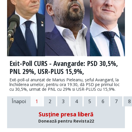
Exit-Poll CURS - Avangarde: PSD 30,5%,
PNL 29%, USR-PLUS 15,9%,
Exit-poll-ul anunțat de Marius Pieleanu, șeful Avangard, la
închiderea urnelor, pentru ora 19:30, dă PSD pe primul loc
cu 30,5%, urmat de PNL cu 29% si USR-PLUS cu 15,9%.
Înapoi
1
2
3
4
5
6
7
8
Susține presa liberă
Donează pentru Revista22