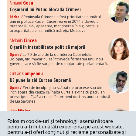
Armand
Gosu
Coșmarul lui Putin: blocada Crimeei
Război /
Peninsula Crimeea a fost prioritatea numărul
unu în politica Rusiei. Cucerirea ei în 2014 a dovedit
puterea Rusiei, apărarea, menținerea în siguranță și
prosperitatea ei semnifică măreția Moscovei.
Melania
Cincea
O țară în instabilitate politică majoră
Opinii /
La 70 de zile de la demiterea Cabinetului
Bolojan, nici măcar nu se întrevede formarea unui nou
guvern, care să fie sprijinit de o majoritate parlamentară.
Cristian
Campeanu
UE pune la zid Curtea Supremă
Opinii /
Zeci de inculpați au scăpat de procese sau din
închisoare din cauză că Înalta Curte a extins cu patru ani
prescripția. CJUE a criticat în termeni duri instanța condusă
de Lia Savonea.
Lidia
Moise
Costurile economice ale haosului politic
Folosim cookie-uri și tehnologii asemănătoare
Opinii /
Economia nu poate rezista cu retorica falsă a
pentru a-ți îmbunătăți experiența pe acest website,
susținerii intereselor poporului, care, de fapt, ascunde
pentru a-ți oferi conținut și reclame personalizate și
obsesia menținerii privilegiilor și a averilor unor caste.