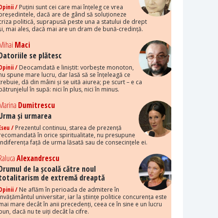
Opinii /
Puțini sunt cei care mai înțeleg ce vrea
președintele, dacă are de gând să soluționeze
criza politică, suprapusă peste una a statului de drept
și, mai ales, dacă mai are un dram de bună-credință.
Mihai
Maci
Datoriile se plătesc
Opinii /
Deocamdată e liniștit: vorbește monoton,
nu spune mare lucru, dar lasă să se înțeleagă ce
trebuie, dă din mâini și se uită aiurea; pe scurt – e ca
pătrunjelul în supă: nici în plus, nici în minus.
Marina
Dumitrescu
Urma și urmarea
Eseu /
Prezentul continuu, starea de prezență
recomandată în orice spiritualitate, nu presupune
indiferența față de urma lăsată sau de consecințele ei.
Raluca
Alexandrescu
Drumul de la școală către noul
totalitarism de extremă dreaptă
Opinii /
Ne aflăm în perioada de admitere în
învățământul universitar, iar la științe politice concurența este
mai mare decât în anii precedenți, ceea ce în sine e un lucru
bun, dacă nu te uiți decât la cifre.