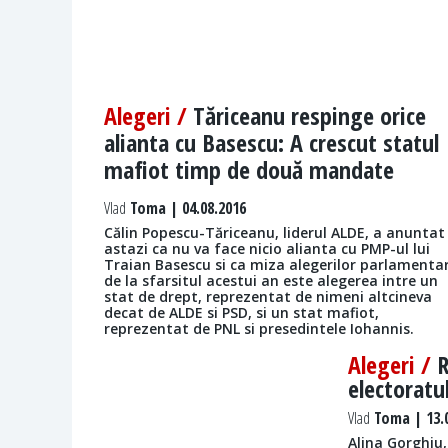
Alegeri /
Tăriceanu respinge orice
alianta cu Basescu: A crescut statul
mafiot timp de două mandate
Vlad
Toma | 04.08.2016
Călin Popescu-Tăriceanu, liderul ALDE, a anuntat
astazi ca nu va face nicio alianta cu PMP-ul lui
Traian Basescu si ca miza alegerilor parlamenta
de la sfarsitul acestui an este alegerea intre un
stat de drept, reprezentat de nimeni altcineva
decat de ALDE si PSD, si un stat mafiot,
reprezentat de PNL si presedintele Iohannis.
Alegeri /
R
electoratu
Vlad
Toma | 13.
Alina Gorghiu,