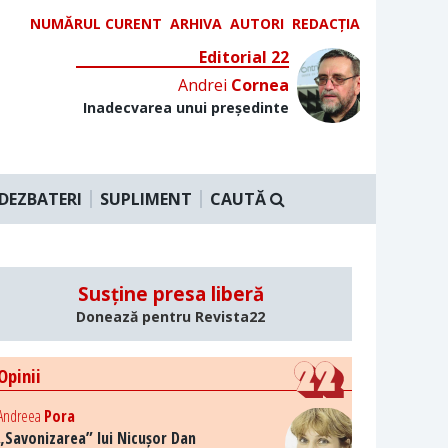
NUMĂRUL CURENT
ARHIVA
AUTORI
REDACȚIA
Editorial 22
Andrei
Cornea
Inadecvarea unui președinte
DEZBATERI
SUPLIMENT
CAUTĂ
Susține presa liberă
Donează pentru Revista22
Opinii
Andreea
Pora
„Savonizarea” lui Nicușor Dan