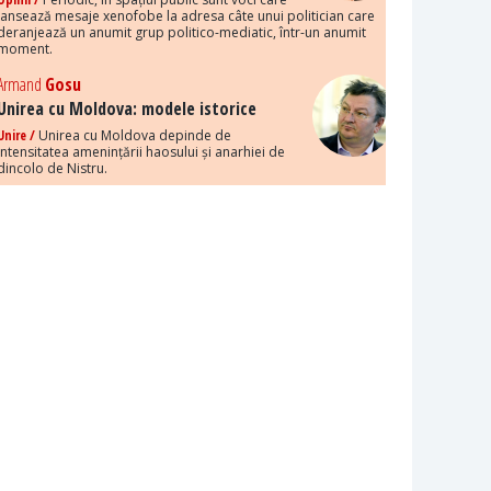
lansează mesaje xenofobe la adresa câte unui politician care
deranjează un anumit grup politico-mediatic, într-un anumit
moment.
Armand
Gosu
Unirea cu Moldova: modele istorice
Unire /
Unirea cu Moldova depinde de
intensitatea amenințării haosului și anarhiei de
dincolo de Nistru.