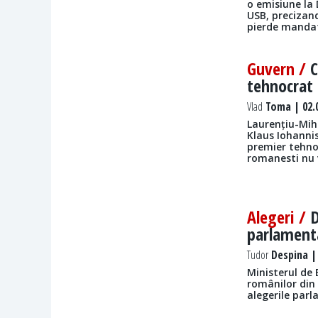
o emisiune la 
USB, precizand
pierde mandatu
Guvern /
C
tehnocrat 
Vlad
Toma | 02.
Laurențiu-Miha
Klaus Iohannis
premier tehno
romanesti nu 
Alegeri /
D
parlamenta
Tudor
Despina | 
Ministerul de
românilor din 
alegerile par