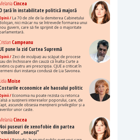
Melania
Cincea
O țară în instabilitate politică majoră
Opinii /
La 70 de zile de la demiterea Cabinetului
Bolojan, nici măcar nu se întrevede formarea unui
nou guvern, care să fie sprijinit de o majoritate
parlamentară.
Cristian
Campeanu
UE pune la zid Curtea Supremă
Opinii /
Zeci de inculpați au scăpat de procese
sau din închisoare din cauză că Înalta Curte a
extins cu patru ani prescripția. CJUE a criticat în
termeni duri instanța condusă de Lia Savonea.
Lidia
Moise
Costurile economice ale haosului politic
Opinii /
Economia nu poate rezista cu retorica
falsă a susținerii intereselor poporului, care, de
fapt, ascunde obsesia menținerii privilegiilor și a
averilor unor caste.
Melania
Cincea
Noi puseuri de xenofobie din partea
românilor „neaoși”
Opinii /
Periodic, în spațiul public sunt voci care