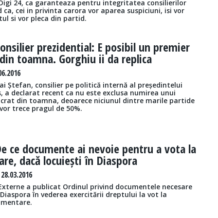
Digi 24, ca garanteaza pentru integritatea consilierilor
 ca, cei in privinta carora vor aparea suspiciuni, isi vor
l si vor pleca din partid.
onsilier prezidential: E posibil un premier
din toamna. Gorghiu ii da replica
06.2016
i Ștefan, consilier pe politică internă al președintelui
, a declarat recent ca nu este exclusa numirea unui
crat din toamna, deoarece niciunul dintre marile partide
vor trece pragul de 50%.
e ce documente ai nevoie pentru a vota la
re, dacă locuiești în Diaspora
28.03.2016
 Externe a publicat Ordinul privind documentele necesare
Diaspora în vederea exercitării dreptului la vot la
lamentare.