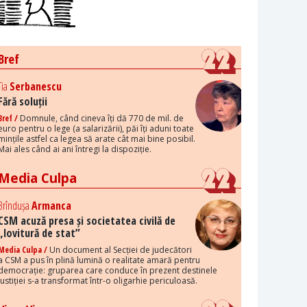
Bref
Tia
Serbanescu
Fără soluții
Bref /
Domnule, când cineva îți dă 770 de mil. de
euro pentru o lege (a salarizării), păi îți aduni toate
mințile astfel ca legea să arate cât mai bine posibil.
Mai ales când ai ani întregi la dispoziție.
Media Culpa
Brîndușa
Armanca
CSM acuză presa și societatea civilă de
„lovitură de stat”
Media Culpa /
Un document al Secției de judecători
a CSM a pus în plină lumină o realitate amară pentru
democrație: gruparea care conduce în prezent destinele
justiției s-a transformat într-o oligarhie periculoasă.