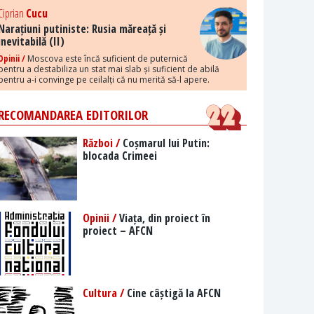
Ciprian
Cucu
Narațiuni putiniste: Rusia măreață și
inevitabilă (II)
Opinii /
Moscova este încă suficient de puternică
pentru a destabiliza un stat mai slab și suficient de abilă
pentru a-i convinge pe ceilalți că nu merită să-l apere.
RECOMANDAREA EDITORILOR
Război /
Coșmarul lui Putin:
blocada Crimeei
Opinii /
Viața, din proiect în
proiect – AFCN
Cultura /
Cine câștigă la AFCN