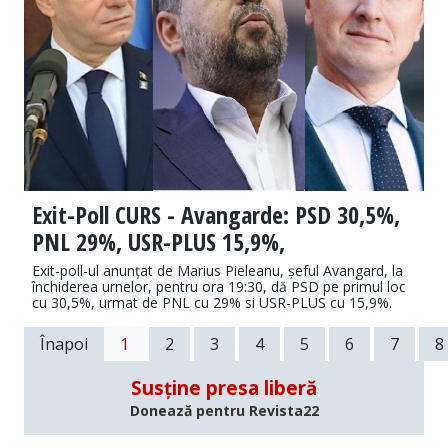
Exit-Poll CURS - Avangarde: PSD 30,5%,
PNL 29%, USR-PLUS 15,9%,
Exit-poll-ul anunțat de Marius Pieleanu, șeful Avangard, la
închiderea urnelor, pentru ora 19:30, dă PSD pe primul loc
cu 30,5%, urmat de PNL cu 29% si USR-PLUS cu 15,9%.
Înapoi
1
2
3
4
5
6
7
8
Susține presa liberă
Donează pentru Revista22