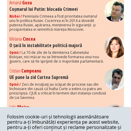
Armand
Gosu
Coșmarul lui Putin: blocada Crimeei
Război /
Peninsula Crimeea a fost prioritatea numărul
unu în politica Rusiei. Cucerirea ei în 2014 a dovedit
puterea Rusiei, apărarea, menținerea în siguranță și
prosperitatea ei semnifică măreția Moscovei.
Melania
Cincea
O țară în instabilitate politică majoră
Opinii /
La 70 de zile de la demiterea Cabinetului
Bolojan, nici măcar nu se întrevede formarea unui nou
guvern, care să fie sprijinit de o majoritate parlamentară.
Cristian
Campeanu
UE pune la zid Curtea Supremă
Opinii /
Zeci de inculpați au scăpat de procese sau din
închisoare din cauză că Înalta Curte a extins cu patru ani
prescripția. CJUE a criticat în termeni duri instanța condusă
de Lia Savonea.
Lidia
Moise
Costurile economice ale haosului politic
Folosim cookie-uri și tehnologii asemănătoare
Opinii /
Economia nu poate rezista cu retorica falsă a
pentru a-ți îmbunătăți experiența pe acest website,
susținerii intereselor poporului, care, de fapt, ascunde
pentru a-ți oferi conținut și reclame personalizate și
obsesia menținerii privilegiilor și a averilor unor caste.