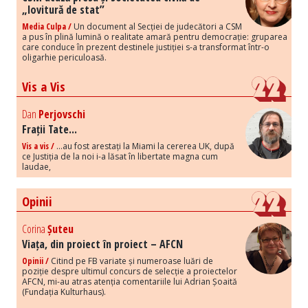
„lovitură de stat”
Media Culpa /
Un document al Secției de judecători a CSM
a pus în plină lumină o realitate amară pentru democrație: gruparea
care conduce în prezent destinele justiției s-a transformat într-o
oligarhie periculoasă.
Vis a Vis
Dan
Perjovschi
Frații Tate...
Vis a vis /
...au fost arestați la Miami la cererea UK, după
ce Justiția de la noi i-a lăsat în libertate magna cum
laudae,
Opinii
Corina
Șuteu
Viața, din proiect în proiect – AFCN
Opinii /
Citind pe FB variate și numeroase luări de
poziție despre ultimul concurs de selecție a proiectelor
AFCN, mi-au atras atenția comentariile lui Adrian Șoaită
(Fundația Kulturhaus).