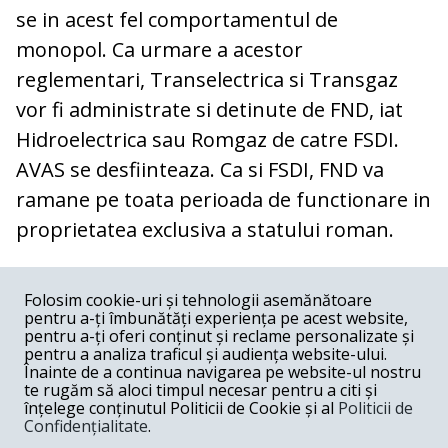
se in acest fel comportamentul de
monopol. Ca urmare a acestor
reglementari, Transelectrica si Transgaz
vor fi administrate si detinute de FND, iat
Hidroelectrica sau Romgaz de catre FSDI.
AVAS se desfiinteaza. Ca si FSDI, FND va
ramane pe toata perioada de functionare in
proprietatea exclusiva a statului roman.
COMENTARII
0
Folosim cookie-uri și tehnologii asemănătoare
pentru a-ți îmbunătăți experiența pe acest website,
Nume
pentru a-ți oferi conținut și reclame personalizate și
pentru a analiza traficul și audiența website-ului.
Înainte de a continua navigarea pe website-ul nostru
Email
te rugăm să aloci timpul necesar pentru a citi și
înțelege conținutul Politicii de Cookie și al
Politicii de
Confidențialitate
.