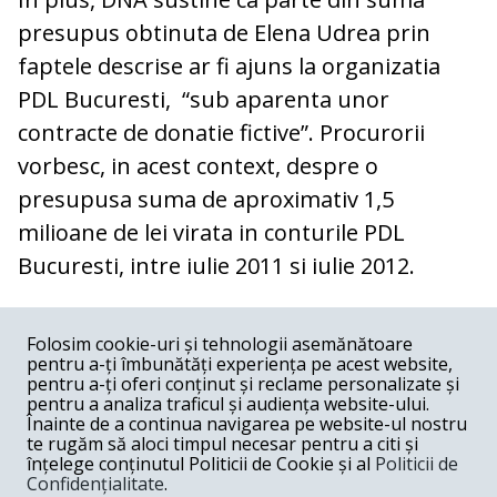
presupus obtinuta de Elena Udrea prin
faptele descrise ar fi ajuns la organizatia
PDL Bucuresti, “sub aparenta unor
contracte de donatie fictive”. Procurorii
vorbesc, in acest context, despre o
presupusa suma de aproximativ 1,5
milioane de lei virata in conturile PDL
Bucuresti, intre iulie 2011 si iulie 2012.
COMENTARII
0
Folosim cookie-uri și tehnologii asemănătoare
pentru a-ți îmbunătăți experiența pe acest website,
Nume
pentru a-ți oferi conținut și reclame personalizate și
pentru a analiza traficul și audiența website-ului.
Înainte de a continua navigarea pe website-ul nostru
Email
te rugăm să aloci timpul necesar pentru a citi și
înțelege conținutul Politicii de Cookie și al
Politicii de
Confidențialitate
.