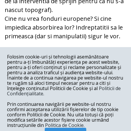
de la interventia de sprijin pentru ca nu s-a
nascut topograf).
Cine nu vrea fonduri europene? Si cine
impiedica absorbirea lor? Indreptatitii sa le
primeasca (dar si manipulatii) sigur le vor.
COMENTARII
0
Folosim cookie-uri și tehnologii asemănătoare
pentru a-ți îmbunătăți experiența pe acest website,
Nume
pentru a-ți oferi conținut și reclame personalizate și
pentru a analiza traficul și audiența website-ului.
Înainte de a continua navigarea pe website-ul nostru
Email
te rugăm să aloci timpul necesar pentru a citi și
înțelege conținutul Politicii de Cookie și al
Politicii de
Confidențialitate
.
Comentariu
Prin continuarea navigării pe website-ul nostru
confirmi acceptarea utilizării fișierelor de tip cookie
conform Politicii de Cookie. Nu uita totuși că poți
modifica setările acestor fișiere cookie urmând
instrucțiunile din
Politica de Cookie.
Postează comentariu