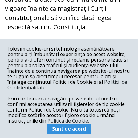
vigoare înainte ca magistraţii Curţii
Constituţionale să verifice dacă legea
respectă sau nu Constituţia.
COMENTARII
0
Folosim cookie-uri și tehnologii asemănătoare
pentru a-ți îmbunătăți experiența pe acest website,
Nume
pentru a-ți oferi conținut și reclame personalizate și
pentru a analiza traficul și audiența website-ului.
Înainte de a continua navigarea pe website-ul nostru
Email
te rugăm să aloci timpul necesar pentru a citi și
înțelege conținutul Politicii de Cookie și al
Politicii de
Confidențialitate
.
Comentariu
Prin continuarea navigării pe website-ul nostru
confirmi acceptarea utilizării fișierelor de tip cookie
conform Politicii de Cookie. Nu uita totuși că poți
modifica setările acestor fișiere cookie urmând
instrucțiunile din
Politica de Cookie.
Postează comentariu
Sunt de acord