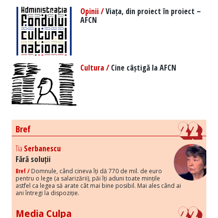
Opinii /
Viața, din proiect în proiect –
AFCN
Cultura /
Cine câștigă la AFCN
Bref
Tia
Serbanescu
Fără soluții
Bref /
Domnule, când cineva îți dă 770 de mil. de euro
pentru o lege (a salarizării), păi îți aduni toate mințile
astfel ca legea să arate cât mai bine posibil. Mai ales când ai
ani întregi la dispoziție.
Media Culpa