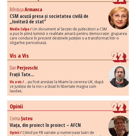
Brîndușa
Armanca
CSM acuză presa și societatea civilă de
„lovitură de stat”
Media Culpa /
Un document al Secției de judecători a CSM
a pus în plină lumină o realitate amară pentru democrație: gruparea
care conduce în prezent destinele justiției s-a transformat într-o
oligarhie periculoasă.
Vis a Vis
Dan
Perjovschi
Frații Tate...
Vis a vis /
...au fost arestați la Miami la cererea UK, după
ce Justiția de la noi i-a lăsat în libertate magna cum
laudae,
Opinii
Corina
Șuteu
Viața, din proiect în proiect – AFCN
Opinii /
Citind pe FB variate și numeroase luări de