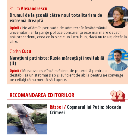
Raluca
Alexandrescu
Drumul de la școală către noul totalitarism de
extremă dreaptă
Opinii /
Ne aflăm în perioada de admitere în învățământul
universitar, iar la științe politice concurența este mai mare decât în
anii precedenți, ceea ce în sine e un lucru bun, dacă nu te uiți decât la
cifre.
Ciprian
Cucu
Narațiuni putiniste: Rusia măreață și inevitabilă
(II)
Opinii /
Moscova este încă suficient de puternică pentru a
destabiliza un stat mai slab și suficient de abilă pentru a-i convinge
pe ceilalți că nu merită să-l apere.
RECOMANDAREA EDITORILOR
Război /
Coșmarul lui Putin: blocada
Crimeei