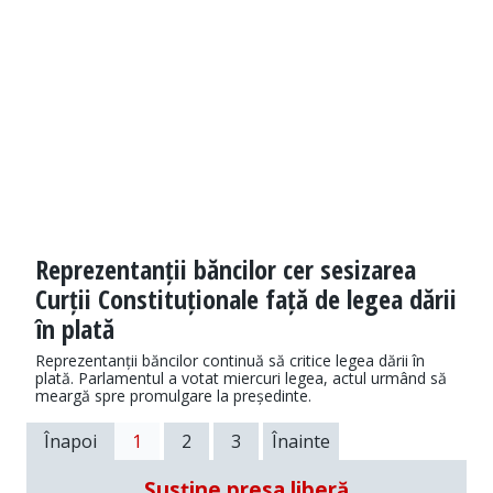
Reprezentanții băncilor cer sesizarea
Curții Constituționale față de legea dării
în plată
Reprezentanții băncilor continuă să critice legea dării în
plată. Parlamentul a votat miercuri legea, actul urmând să
meargă spre promulgare la președinte.
Înapoi
1
2
3
Înainte
Susține presa liberă