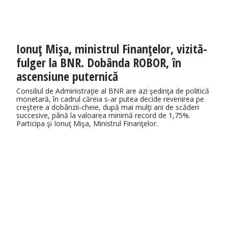
Ionuţ Mişa, ministrul Finanţelor, vizită-
fulger la BNR. Dobânda ROBOR, în
ascensiune puternică
Consiliul de Administraţie al BNR are azi şedinţa de politică
monetară, în cadrul căreia s-ar putea decide revenirea pe
creştere a dobânzii-cheie, după mai mulţi ani de scăderi
succesive, până la valoarea minimă record de 1,75%.
Participa şi Ionuţ Mişa, Ministrul Finanţelor.