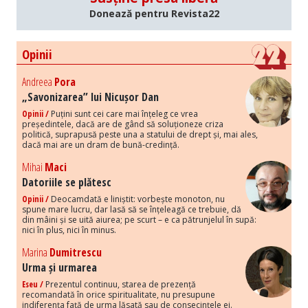
Donează pentru Revista22
Opinii
Andreea
Pora
„Savonizarea” lui Nicușor Dan
Opinii /
Puțini sunt cei care mai înțeleg ce vrea
președintele, dacă are de gând să soluționeze criza
politică, suprapusă peste una a statului de drept și, mai ales,
dacă mai are un dram de bună-credință.
Mihai
Maci
Datoriile se plătesc
Opinii /
Deocamdată e liniștit: vorbește monoton, nu
spune mare lucru, dar lasă să se înțeleagă ce trebuie, dă
din mâini și se uită aiurea; pe scurt – e ca pătrunjelul în supă:
nici în plus, nici în minus.
Marina
Dumitrescu
Urma și urmarea
Eseu /
Prezentul continuu, starea de prezență
recomandată în orice spiritualitate, nu presupune
indiferența față de urma lăsată sau de consecințele ei.