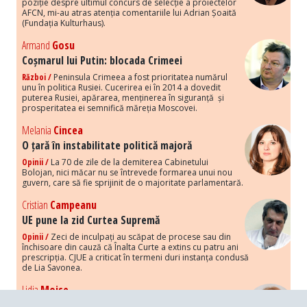
poziție despre ultimul concurs de selecție a proiectelor
AFCN, mi-au atras atenția comentariile lui Adrian Șoaită
(Fundația Kulturhaus).
Armand
Gosu
Coșmarul lui Putin: blocada Crimeei
Război /
Peninsula Crimeea a fost prioritatea numărul
unu în politica Rusiei. Cucerirea ei în 2014 a dovedit
puterea Rusiei, apărarea, menținerea în siguranță și
prosperitatea ei semnifică măreția Moscovei.
Melania
Cincea
O țară în instabilitate politică majoră
Opinii /
La 70 de zile de la demiterea Cabinetului
Bolojan, nici măcar nu se întrevede formarea unui nou
guvern, care să fie sprijinit de o majoritate parlamentară.
Cristian
Campeanu
UE pune la zid Curtea Supremă
Opinii /
Zeci de inculpați au scăpat de procese sau din
închisoare din cauză că Înalta Curte a extins cu patru ani
prescripția. CJUE a criticat în termeni duri instanța condusă
de Lia Savonea.
Lidia
Moise
Costurile economice ale haosului politic