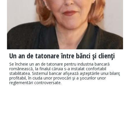
Un an de tatonare între bănci şi clienţi
Se încheie un an de tatonare pentru in­dus­tria bancară
românească, la finalul căruia s-a instalat confortabil
stabilitatea. Sis­te­mul bancar afişează aşteptările unui bilanţ
profitabil, în ciuda unor provocări şi a şo­curilor unor
reglementări controversate.