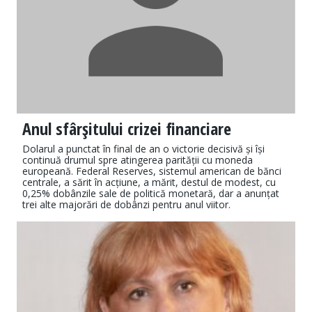
Anul sfârşitului crizei financiare
Dolarul a punctat în final de an o victorie decisivă și își
continuă drumul spre atin­gerea parității cu moneda
europeană. Fe­deral Reserves, sistemul american de bănci
centrale, a sărit în acțiune, a mărit, des­tul de modest, cu
0,25% dobânzile sale de politică monetară, dar a anunțat
trei al­te majorări de dobânzi pentru anul viitor.