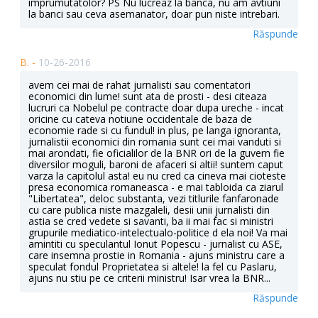
imprumutatolor? PS Nu lucreaz la banca, nu am avtiuni
la banci sau ceva asemanator, doar pun niste intrebari.
Răspunde
B. -
10-26-2016
avem cei mai de rahat jurnalisti sau comentatori
economici din lume! sunt ata de prosti - desi citeaza
lucruri ca Nobelul pe contracte doar dupa ureche - incat
oricine cu cateva notiune occidentale de baza de
economie rade si cu fundul! in plus, pe langa ignoranta,
jurnalistii economici din romania sunt cei mai vanduti si
mai arondati, fie oficialilor de la BNR ori de la guvern fie
diversilor moguli, baroni de afaceri si altii! suntem caput
varza la capitolul asta! eu nu cred ca cineva mai cioteste
presa economica romaneasca - e mai tabloida ca ziarul
"Libertatea", deloc substanta, vezi titlurile fanfaronade
cu care publica niste mazgaleli, desii unii jurnalisti din
astia se cred vedete si savanti, ba ii mai fac si ministri
grupurile mediatico-intelectualo-politice d ela noi! Va mai
amintiti cu speculantul Ionut Popescu - jurnalist cu ASE,
care insemna prostie in Romania - ajuns ministru care a
speculat fondul Proprietatea si altele! la fel cu Paslaru,
ajuns nu stiu pe ce criterii ministru! Isar vrea la BNR...
Răspunde