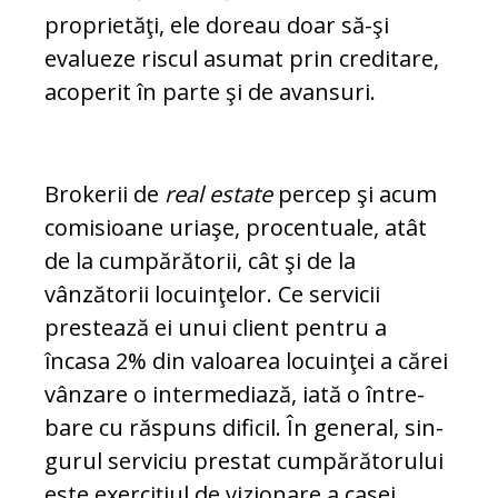
proprietăţi, ele doreau doar să-şi
evalueze riscul asu­mat prin creditare,
acoperit în parte şi de avansuri.
Brokerii de
real estate
percep şi acum
co­misioane uriaşe, procentuale, atât
de la cum­părătorii, cât şi de la
vânzătorii locuin­ţelor. Ce servicii
prestează ei unui client pentru a
încasa 2% din valoarea locuinţei a cărei
vânzare o intermediază, iată o în­tre­
bare cu răspuns dificil. În general, sin­
gurul serviciu prestat cumpărătorului
este exerciţiul de vizionare a casei,