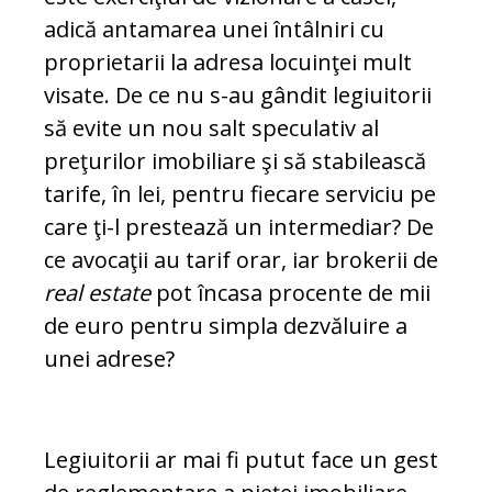
adică an­ta­marea unei întâlniri cu
proprietarii la adre­sa locuinţei mult
visate. De ce nu s-au gândit legiuitorii
să evite un nou salt speculativ al
preţurilor imobiliare şi să sta­bilească
tarife, în lei, pentru fiecare ser­vi­ciu pe
care ţi-l prestează un intermediar? De
ce avocaţii au tarif orar, iar brokerii de
real estate
pot încasa procente de mii
de euro pentru simpla dezvăluire a
unei adrese?
Legiuitorii ar mai fi putut face un gest