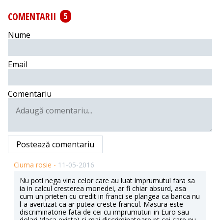
COMENTARII
5
Nume
Email
Comentariu
Postează comentariu
Ciuma rosie -
11-05-2016
Nu poti nega vina celor care au luat imprumutul fara sa
ia in calcul cresterea monedei, ar fi chiar absurd, asa
cum un prieten cu credit in franci se plangea ca banca nu
l-a avertizat ca ar putea creste francul. Masura este
discriminatorie fata de cei cu imprumuturi in Euro sau
dolari (daca exista) si mai discriminatoare pt cei care nu