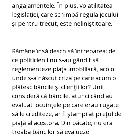
angajamentele. În plus, vola­ti­li­ta­tea
legislaţiei, care schimbă regula jocului
şi pentru trecut, este neliniştitoare.
Rămâne însă deschisă întrebarea: de
ce po­liticienii nu s-au gândit să
reglementeze pia­ţa imobiliară, acolo
unde s-a născut criza pe care acum o
plătesc băncile şi clie­n­ţii lor? Unii
consideră că băncile, atunci când au
evaluat locuinţele pe care erau ru­ga­te
să le crediteze, ar fi ştampilat preţul de
piaţă al acestora. Din păcate, nu era
trea­ba băncilor să evalueze