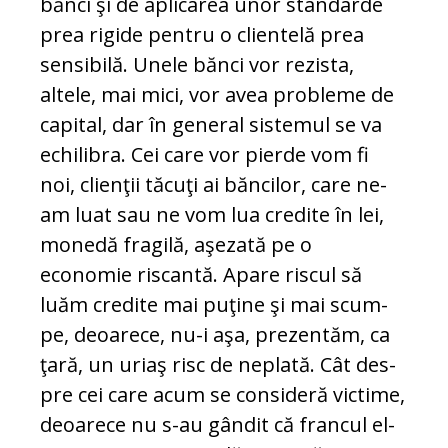
bănci şi de aplicarea unor standarde
prea rigide pentru o clien­telă prea
sensibilă. Unele bănci vor re­zis­ta,
altele, mai mici, vor avea probleme de
ca­pital, dar în general sistemul se va
echi­libra. Cei care vor pierde vom fi
noi, clien­ţii tăcuţi ai băncilor, care ne-
am luat sau ne vom lua credite în lei,
monedă fragilă, aşe­zată pe o
economie riscantă. Apare ris­cul să
luăm credite mai puţine şi mai scum­
pe, deoarece, nu-i aşa, prezentăm, ca
ţară, un uriaş risc de neplată. Cât des­
pre cei care acum se consideră victime,
deoarece nu s-au gândit că francul el­