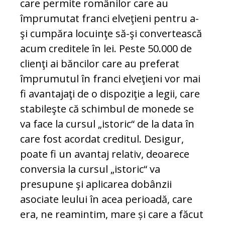
care permite românilor care au
împrumutat franci elveţieni pentru a-
şi cumpăra lo­cu­inţe să-şi convertească
acum creditele în lei. Peste 50.000 de
clienţi ai băncilor care au preferat
împrumutul în franci el­veţieni vor mai
fi avantajaţi de o dispoziţie a legii, care
stabileşte că schimbul de monede se
va face la cursul „istoric“ de la data în
care fost acordat creditul. De­si­gur,
poate fi un avantaj re­lativ, deoarece
conversia la cursul „istoric“ va
presupune şi aplicarea dobânzii
asociate leului în acea perioadă, care
era, ne reamintim, mare și care a fă­cut