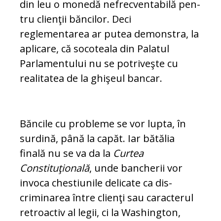
din leu o monedă nefrecventabilă pen­
tru clienţii băncilor. Deci
reglementarea ar putea demonstra, la
aplicare, că so­co­teala din Palatul
Parlamentului nu se po­tri­veşte cu
realitatea de la ghişeul bancar.
Băncile cu probleme se vor lupta, în
sur­dină, până la capăt. Iar bătălia
finală nu se va da la
Curtea
Constituţională
, unde ban­cherii vor
invoca chestiunile delicate ca dis­
criminarea între clienţi sau caracterul
retroactiv al legii, ci la Washington,