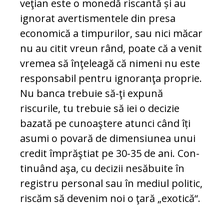
veţian este o monedă riscantă și au
igno­rat avertismentele din presa
economică a timpurilor, sau nici măcar
nu au citit vreun rând, poate că a venit
vremea să în­ţeleagă că nimeni nu este
responsabil pen­tru ignoranţa proprie.
Nu banca trebuie să-ţi expună
riscurile, tu trebuie să iei o decizie
bazată pe cunoaştere atunci când îți
asumi o povară de dimensiunea unui
cre­dit împrăştiat pe 30-35 de ani. Con­
ti­nuând aşa, cu decizii nesăbuite în
registru personal sau în mediul politic,
riscăm să devenim noi o ţară „exotică“.