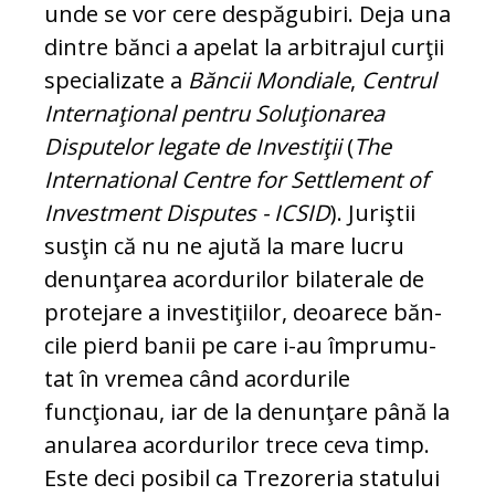
unde se vor cere despăgubiri. Deja una
dintre bănci a apelat la arbitrajul curţii
spe­cia­lizate a
Băncii Mondiale
,
Centrul
Inter­na­ţional pentru Soluţionarea
Disputelor le­gate de Investiţii
(
The
International Cen­tre for Settlement of
Investment Disputes - ICSID
). Juriştii
susţin că nu ne ajută la mare lucru
denunţarea acordurilor bila­te­rale de
protejare a investiţiilor, deoarece băn­
cile pierd banii pe care i-au împru­mu­
tat în vremea când acordurile
funcţionau, iar de la denunţare până la
anularea acor­durilor trece ceva timp.
Este deci posibil ca Trezoreria statului