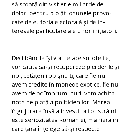
să scoată din vis­tie­rie miliarde de
dolari pen­tru a plăti dau­ne­le pro­vo­
cate de euforia electorală şi de in­
teresele particulare ale unor iniţiatori.
Deci băncile îşi vor reface socotelile,
vor căuta să-şi re­cupereze pier­derile şi
noi, cetăţenii obiş­nuiţi, ca­re fie nu
avem cre­dite în monede exotice, fie nu
avem deloc îm­pru­mu­turi, vom achita
nota de plată a politicienilor. Marea
îngrijorare însă a in­ves­­ti­to­rilor străini
este se­rio­zi­ta­tea Ro­mâ­niei, maniera în
ca­re ţara înţelege să-şi res­­pecte