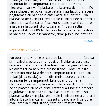
au niciun fel de imprumut. Este doar o pomana
electorala care va fi platita pana la urma de noi toti. De
ce sa platesc eu pt ca niste cetateni au facut o afacere
paguboasa cu banca? In cazul asta si ei ar trebui sa
plateasca de exemplu, restantele la intretinee a unora si
altora. Daca francul ar fi scazut si bancile ar fi cerut re-
evaluarea la cursul istoric, care ar fi fost reactia
imprumutatolor? PS Nu lucreaz la banca, nu am avtiuni
la banci sau ceva asemanator, doar pun niste intrebari.
Răspunde
Ciuma rosie -
11-02-2016
Nu poti nega vina celor care au luat imprumutul fara sa
ia in calcul cresterea monedei, ar fi chiar absurd, asa
cum un prieten cu credit in franci se plangea ca banca nu
l-a avertizat ca ar putea creste francul. Masura este
discriminatorie fata de cei cu imprumuturi in Euro sau
dolari (daca exista) si mai discriminatoare pt cei care nu
au niciun fel de imprumut. Este doar o pomana
electorala care va fi platita pana la urma de noi toti. De
ce sa platesc eu pt ca niste cetateni au facut o afacere
paguboasa cu banca? In cazul asta si ei ar trebui sa
plateasca de exemplu, restantele la intretinee a unora si
altora. Daca francul ar fi scazut si bancile ar fi cerut re-
evaluarea la cursul istoric, care ar fi fost reactia