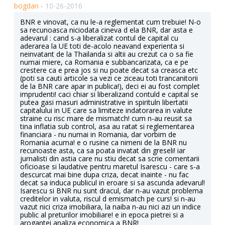
bogdan -
10-26-2016
BNR e vinovat, ca nu le-a reglementat cum trebuie! N-o
sa recunoasca niciodata cineva d ela BNR, dar asta e
adevarul : cand s-a liberalizat contul de capital cu
aderarea la UE toti de-acolo neavand experienta si
neinvatant de la Thailanda si altii au crezut ca o sa fie
numai miere, ca Romania e subbancarizata, ca e pe
crestere ca e prea jos si nu poate decat sa creasca etc
(poti sa cauti articole sa vezi ce ziceau toti trancanitorii
de la BNR care apar in publica!), deci ei au fost complet
imprudenti! caci chiar si liberalizand contuld e capital se
putea gasi masuri administrative in spirituln libertatii
capitalului in UE care sa limiteze indatorarea in valute
straine cu risc mare de mismatch! cum n-au reusit sa
tina inflatia sub control, asa au ratat si reglementarea
financiara - nu numai in Romania, dar vorbim de
Romania acuma! e o rusine ca nimeni de la BNR nu
recunoaste asta, ca sa poata invatat din greseli! iar
jurnalisti din astia care nu stiu decat sa scrie comentarii
oficioase si laudative pentru maretul Isarescu - care s-a
descurcat mai bine dupa criza, decat inainte - nu fac
decat sa induca publicul in eroare si sa ascunda adevarul!
Isarescu si BNR nu sunt dracul, dar n-au vazut problema
creditelor in valuta, riscul d emismatch pe curs! si n-au
vazut nici criza imobiliara, la naiba n-au nici azi un indice
public al preturilor imobiliare! e in epoca pietrei si a
arogantei analiza economica a BNR!