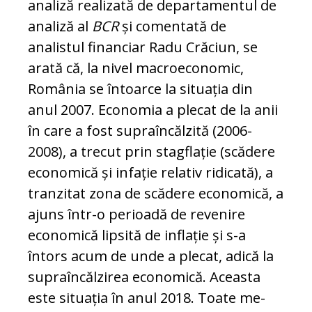
analiză realizată de departamentul de
analiză al
BCR
și co­men­tată de
analistul financiar Radu Crăciun, se
arată că, la nivel macroeconomic,
România se întoarce la situația din
anul 2007. Eco­no­mia a plecat de la anii
în care a fost su­pra­încălzită (2006-
2008), a trecut prin stagflație (scădere
economică și infație relativ ridicată), a
tranzitat zona de scădere economică, a
ajuns într-o perioadă de revenire
economică lipsită de inflație și s-a
întors acum de unde a plecat, adică la
supraîncălzirea economică. Aceasta
este situația în anul 2018. Toate me­