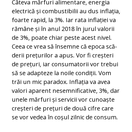
Câteva măr­furi alimentare, energia
electrică și com­bustibilii au dus inflația,
foarte rapid, la 3%. Iar rata inflației va
rămâne și în anul 2018 în jurul valorii
de 3%, poate chiar peste acest ni­vel.
Ceea ce vrea să însemne că epoca scă­
derii prețurilor a apus. Vor fi creșteri
de pre­țuri, iar consumatorii vor trebui
să se adap­teze la noile condiții. Vom
trăi un mic para­dox. Inflația va avea
valori aparent ne­sem­nificative, 3%, dar
unele măr­furi și servicii vor cunoaște
creșteri de prețuri de două cifre care
se vor vedea în coșul zilnic de consum.