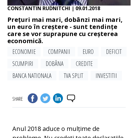
CONSTANTIN RUDNITCHI
| 09.01.2018
Prețuri mai mari, dobânzi mai mari,
un euro în creștere - sunt tendințe
care se vor suprapune cu creșterea
economică.
ECONOMIE
COMPANII
EURO
DEFICIT
SCUMPIRI
DOBÂNA
CREDITE
BANCA NATIONALA
TVA SPLIT
INVESTITII
SHARE
Anul 2018 aduce o mulțime de
probleme. Nu credeți toate declarațiile,