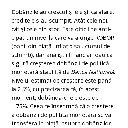
Dobânzile au crescut și ele și, ca atare,
creditele s-au scum­pit. Atât cele noi,
cât și cele din stoc. Este dificil de an­ti­
cipat un nivel la care va ajun­ge ROBOR
(banii din piață, in­flația sau cursul de
schimb), dar analiștii financiari dau ca
sigură creșterea dobânzii de politică
monetară stabilită de
Banca Națională
.
Nivelul estimat de creștere este până
la 2,5%, cu precizarea că, în acest
moment, dobânda-cheie este de
1,75%. Ceea ce înseamnă că o creștere
a dobânzii de po­li­tică monetară se va
transfera în piață, asupra dobânzilor