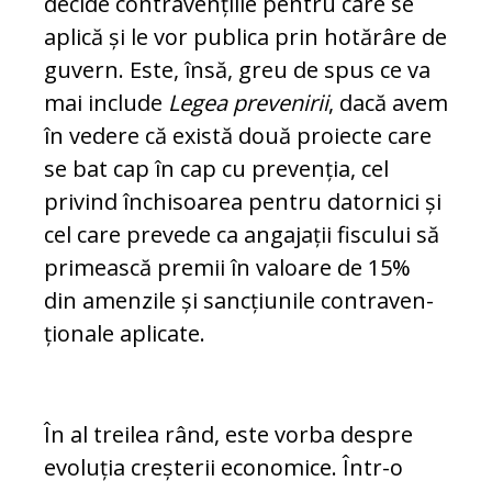
decide contravențiile pentru ca­re se
aplică și le vor publica prin hotărâre de
guvern. Este, însă, greu de spus ce va
mai in­clude
Legea prevenirii
, dacă avem
în vedere că există două proiecte care
se bat cap în cap cu prevenția, cel
privind închisoarea pen­tru datornici și
cel care prevede ca angajații fiscului să
primească premii în valoare de 15%
din amenzile și sancțiunile con­tra­ven­
țio­nale aplicate.
În al treilea rând, este vorba despre
evoluția creșterii economice. Într-o