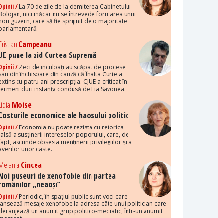
Opinii /
La 70 de zile de la demiterea Cabinetului
Bolojan, nici măcar nu se întrevede formarea unui
nou guvern, care să fie sprijinit de o majoritate
parlamentară.
Cristian
Campeanu
UE pune la zid Curtea Supremă
Opinii /
Zeci de inculpați au scăpat de procese
sau din închisoare din cauză că Înalta Curte a
extins cu patru ani prescripția. CJUE a criticat în
termeni duri instanța condusă de Lia Savonea.
Lidia
Moise
Costurile economice ale haosului politic
Opinii /
Economia nu poate rezista cu retorica
falsă a susținerii intereselor poporului, care, de
fapt, ascunde obsesia menținerii privilegiilor și a
averilor unor caste.
Melania
Cincea
Noi puseuri de xenofobie din partea
românilor „neaoși”
Opinii /
Periodic, în spațiul public sunt voci care
lansează mesaje xenofobe la adresa câte unui politician care
deranjează un anumit grup politico-mediatic, într-un anumit