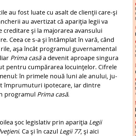
le au fost luate cu asalt de clienţii care-şi
cherii au avertizat că apariţia legii va
de creditare şi la majorarea avan­su­lui
re. Ceea ce s-a şi întâmplat în vară, când
rile, aşa încât pro­gra­mul guvernamental
liar
Prima casă
a devenit aproa­pe singura
ut pentru cumpărarea locuinţelor. Ci­frele
me­nul: în primele nouă luni ale anului, ju­
st împrumuturi ipotecare, iar dintre
rin programul
Prima casă
.
ilea şoc le­gislativ prin apariţia
Legii
lveţieni
. Ca şi în cazul
Legii 77
, şi aici