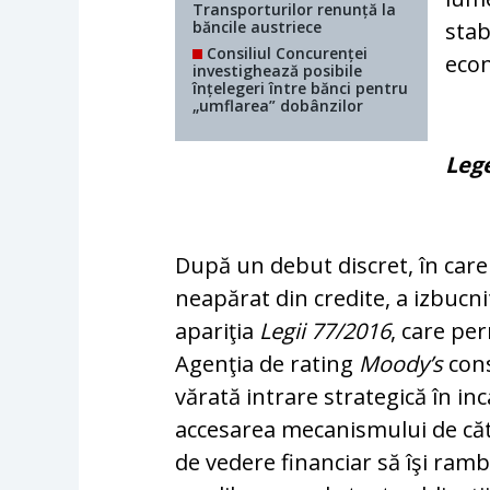
Transporturilor renunță la
băncile austriece
stab
Consiliul Concurenței
econ
investighează posibile
înțelegeri între bănci pentru
„umflarea” dobânzilor
Leg
După un debut discret, în care
neapărat din credite, a izbucni
apariţia
Legii 77/2016
, care per
Agenţia de rating
Moody’s
con­
vărată intrare strategică în in
accesarea meca­nis­mului de că
de vedere financiar să îşi ram­b