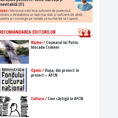
inevitabilă (II)
Opinii /
Moscova este încă suficient de puternică
pentru a destabiliza un stat mai slab și suficient de abilă
pentru a-i convinge pe ceilalți că nu merită să-l apere.
RECOMANDAREA EDITORILOR
Război /
Coșmarul lui Putin:
blocada Crimeei
Opinii /
Viața, din proiect în
proiect – AFCN
Cultura /
Cine câștigă la AFCN