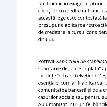
politicienii au exagerat atunci 
clienţilor cu credite în franci e
aceas­tă lege este contestată l
presupune aplicarea re­troactiv
de creditare la cursul considera
ditului.
Potrivit
Raportului de stabilitat
solicitările de „da­re în plată“ 
locuinţe în franci elveţieni. Deş
esen­ţiale, cum ar fi aplicarea 
comunitatea ban­cară şi de a c
cazurilor sociale sau pentru su
Au umanizat într-un fel băncil