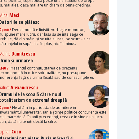
criza politică, suprapusă peste una a statului de drept
și, mai ales, dacă mai are un dram de bună-credință.
Mihai
Maci
Datoriile se plătesc
Opinii /
Deocamdată e liniștit: vorbește monoton,
nu spune mare lucru, dar lasă să se înțeleagă ce
trebuie, dă din mâini și se uită aiurea; pe scurt – e ca
pătrunjelul în supă: nici în plus, nici în minus.
Marina
Dumitrescu
Urma și urmarea
Eseu /
Prezentul continuu, starea de prezență
recomandată în orice spiritualitate, nu presupune
indiferența față de urma lăsată sau de consecințele ei.
Raluca
Alexandrescu
Drumul de la școală către noul
totalitarism de extremă dreaptă
Opinii /
Ne aflăm în perioada de admitere în
învățământul universitar, iar la științe politice concurența este
mai mare decât în anii precedenți, ceea ce în sine e un lucru
bun, dacă nu te uiți decât la cifre.
Ciprian
Cucu
Narațiuni putiniste: Rusia măreață și