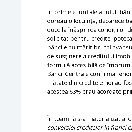
În primele luni ale anului, bănci
doreau o locuinţă, deoarece ban
duce la înăsprirea con­di­ţiilor 
solicitat pentru credite ipoteca
băncile au mărit brutal avansu
de susţinere a cre­ditului imobi
formulă accesibilă de îm­pru­m
Băncii Centrale confirmă fe­no­
mă­tate din creditele noi au fo
acestea 63% erau acor­date p
În toamnă s-a materializat al do
conversiei cre­ditelor în franci e