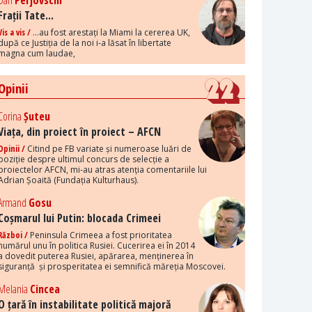
Dan
Perjovschi
Frații Tate...
Vis a vis /
...au fost arestați la Miami la cererea UK,
după ce Justiția de la noi i-a lăsat în libertate
magna cum laudae,
Opinii
Corina
Șuteu
Viața, din proiect în proiect – AFCN
Opinii /
Citind pe FB variate și numeroase luări de
poziție despre ultimul concurs de selecție a
proiectelor AFCN, mi-au atras atenția comentariile lui
Adrian Șoaită (Fundația Kulturhaus).
Armand
Gosu
Coșmarul lui Putin: blocada Crimeei
Război /
Peninsula Crimeea a fost prioritatea
numărul unu în politica Rusiei. Cucerirea ei în 2014
a dovedit puterea Rusiei, apărarea, menținerea în
siguranță și prosperitatea ei semnifică măreția Moscovei.
Melania
Cincea
O țară în instabilitate politică majoră