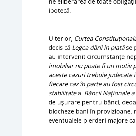
ne eliberarea de toate obligaţi
ipotecă.
Ulterior,
Curtea Constituțional
decis că
Legea dării în plată
se p
au intervenit cir­cumstanțe n
imobiliar nu poate fi un motiv p
aceste cazuri trebuie judecate i
fiecare caz în parte au fost cir­
sta­bi­li­ta­te
al
Băncii Naţionale 
de uşurare pen­tru bănci, deoa
blocheze bani în pro­vi­zi­oa­ne,
eventualele pierderi majore care