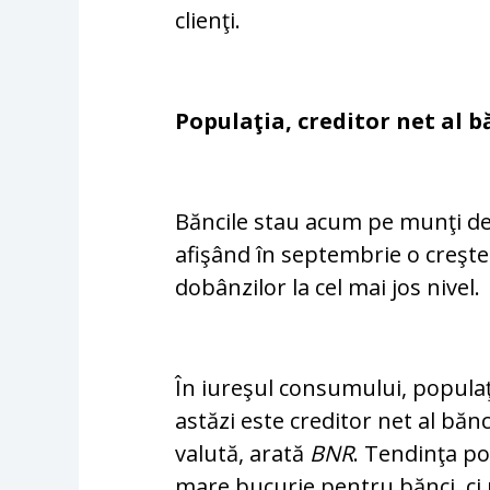
clienţi.
Populaţia, creditor net al b
Băncile stau acum pe munţi de 
afişând în sep­tembrie o creşt
dobânzilor la cel mai jos nivel.
În iureşul consumului, populaţ
astăzi este cre­ditor net al bă
valută, arată
BNR
. Tendinţa po
mare bucurie pentru bănci, ci 