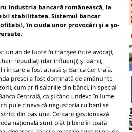
ru in­dus­tria bancară românească, la
bil stabilitatea. Sis­te­mul bancar
ofitabil, în ciuda unor provocări şi a şo­
versate.
st un an de lupte în tranşee între avo­caţi,
heri repudiaţi (dar influenţi) şi bănci,
lii în care a fost atrasă şi Banca Centrală.
nda presei a fost dominată de amănunte
zorii, cum ar fi salariile din bănci, în special
Banca Centrală, ca şi când undeva în lume
închipuie ci­neva că negustoria cu bani se
 strict din pasiune. Cei care gestionează
da naţională sunt plătiţi bine în toată
a, deoarece băncile centrale sunt piloni de