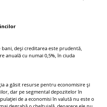
ăncilor
bani, deşi creditarea este prudentă,
ere anuală cu numai 0,5%, în ciuda
ia a găsit re­surse pentru economisire şi
ncilor, dar pe segmental depozitelor în
pulaţiei de a economisi în valută nu este o
mai degrabă o cheltuială, deoarece ele nu