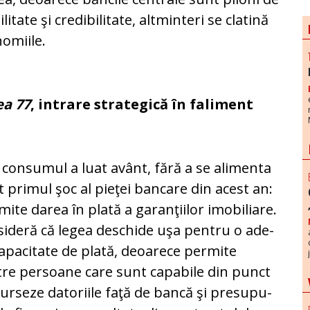
ilitate şi credibilitate, altminteri se cla­tină
omiile.
ea 77
, intrare strategică în faliment
 consumul a luat avânt, fără a se alimenta
t primul şoc al pieţei bancare din acest an:
mite darea în plată a garanţiilor imo­biliare.
sideră că legea deschide uşa pentru o ade­
capacitate de plată, deoarece permite
tre persoane care sunt capa­bi­le din punct
urseze datoriile faţă de bancă şi pre­su­pu­