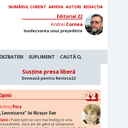
NUMĂRUL CURENT
ARHIVA
AUTORI
REDACȚIA
Editorial 22
Andrei
Cornea
Inadecvarea unui președinte
DEZBATERI
SUPLIMENT
CAUTĂ
Susține presa liberă
Donează pentru Revista22
Opinii
Andreea
Pora
„Savonizarea” lui Nicușor Dan
Opinii /
Puțini sunt cei care mai înțeleg ce vrea
președintele, dacă are de gând să soluționeze