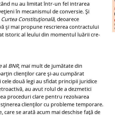
când nu au limitat într-un fel in­trarea
l­ve­ţieni în mecanismul de conversie. Şi
a
Curtea Cons­ti­tu­ţională
, deoarece
ă şi mai propune rescrierea con­trac­tului
t istoric al leului din momentul luării cre­
e
al
BNR
, mai mult de jumătate din
aparţin clienţilor care şi-au cumpărat
i cele două legi au sfidat principii juridice
retroactivă, au avut rolul de a dezmetici
rea proceduri clare pen­tru rezolvarea
sţinerea clienţilor cu probleme tem­po­ra­re.
e, care se arată acum mai deschise faţă de