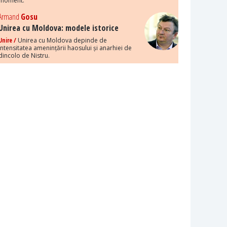
moment.
Armand
Gosu
Unirea cu Moldova: modele istorice
Unire /
Unirea cu Moldova depinde de
intensitatea amenințării haosului și anarhiei de
dincolo de Nistru.