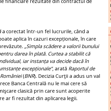
ile financiare rezultate din contractul de
ă
a co­rec­tat într-un fel lucrurile, când a
oate aplica în ca­zuri excepționale, în care
eprevăzute.
„Simpla scădere a valorii bunului
entru darea în plată. Curtea a stabilit că
ndividual, iar instanța va decide dacă în
cum­stan­țe excepționale“
, arată
Raportul de
a României
(
BNR
). Decizia Curţii a adus un val
rece Banca Centrală nu le mai cere să
 mişcare clasică prin care sunt aco­pe­rite
 ar fi rezultat din aplicarea legii.