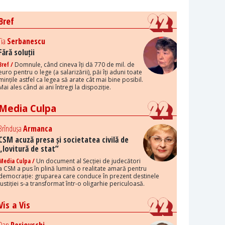
Bref
Tia
Serbanescu
Fără soluții
Bref /
Domnule, când cineva îți dă 770 de mil. de
euro pentru o lege (a salarizării), păi îți aduni toate
mințile astfel ca legea să arate cât mai bine posibil.
Mai ales când ai ani întregi la dispoziție.
Media Culpa
Brîndușa
Armanca
CSM acuză presa și societatea civilă de
„lovitură de stat”
Media Culpa /
Un document al Secției de judecători
a CSM a pus în plină lumină o realitate amară pentru
democrație: gruparea care conduce în prezent destinele
justiției s-a transformat într-o oligarhie periculoasă.
Vis a Vis