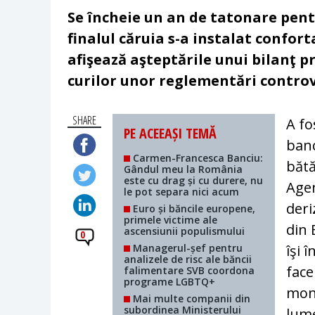
Se încheie un an de tatonare pent
finalul căruia s-a instalat conforta
afişează aşteptările unui bilanţ pr
curilor unor reglementări contro
SHARE
A fo
PE ACEEAȘI TEMĂ
banc
Carmen-Francesca Banciu:
bătă
Gândul meu la România
este cu drag și cu durere, nu
Age
le pot separa nici acum
deri
Euro și băncile europene,
primele victime ale
din 
ascensiunii populismului
0
Managerul-șef pentru
îşi 
analizele de risc ale băncii
face
falimentare SVB coordona
programe LGBTQ+
mone
Mai multe companii din
subordinea Ministerului
lume