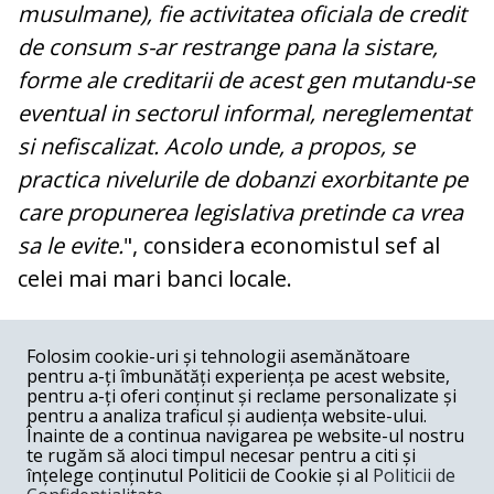
musulmane), fie activitatea oficiala de credit
de consum s-ar restrange pana la sistare,
forme ale creditarii de acest gen mutandu-se
eventual in sectorul informal, nereglementat
si nefiscalizat. Acolo unde, a propos, se
practica nivelurile de dobanzi exorbitante pe
care propunerea legislativa pretinde ca vrea
sa le evite.
", considera economistul sef al
celei mai mari banci locale.
COMENTARII
0
Folosim cookie-uri și tehnologii asemănătoare
pentru a-ți îmbunătăți experiența pe acest website,
Nume
pentru a-ți oferi conținut și reclame personalizate și
pentru a analiza traficul și audiența website-ului.
Înainte de a continua navigarea pe website-ul nostru
Email
te rugăm să aloci timpul necesar pentru a citi și
înțelege conținutul Politicii de Cookie și al
Politicii de