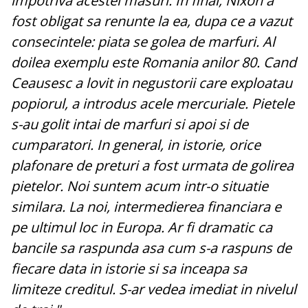
impotriva acestei masuri. In final, Nixon a
fost obligat sa renunte la ea, dupa ce a vazut
consecintele: piata se golea de marfuri. Al
doilea exemplu este Romania anilor 80. Cand
Ceausesc a lovit in negustorii care exploatau
popiorul, a introdus acele mercuriale. Pietele
s-au golit intai de marfuri si apoi si de
cumparatori. In general, in istorie, orice
plafonare de preturi a fost urmata de golirea
pietelor. Noi suntem acum intr-o situatie
similara. La noi, intermedierea financiara e
pe ultimul loc in Europa. Ar fi dramatic ca
bancile sa raspunda asa cum s-a raspuns de
fiecare data in istorie si sa inceapa sa
limiteze creditul. S-ar vedea imediat in nivelul