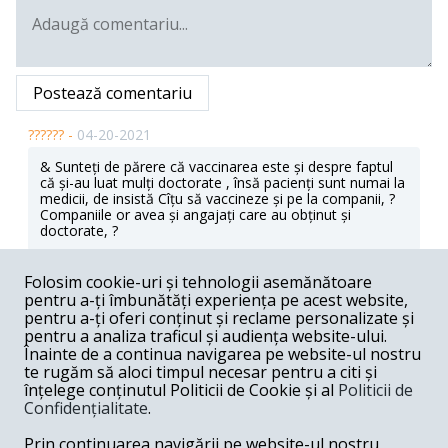
Postează comentariu
?????? -
04-20-2021
& Sunteți de părere că vaccinarea este și despre faptul
că și-au luat mulți doctorate , însă pacienți sunt numai la
medicii, de insistă Cîțu să vaccineze și pe la companii, ?
Companiile or avea și angajați care au obținut și
doctorate, ?
Răspunde
Folosim cookie-uri și tehnologii asemănătoare
pentru a-ți îmbunătăți experiența pe acest website,
Doru Vasile Tascau -
04-19-2021
pentru a-ți oferi conținut și reclame personalizate și
“...aprig la mânie şi degrabă vărsătoriu de sânge
pentru a analiza traficul și audiența website-ului.
nevinovat”; am mai avut astfel de figuri in istorie...
Înainte de a continua navigarea pe website-ul nostru
Sfetnicul, sau păpușarul din umbra al lui Cîțu și care
te rugăm să aloci timpul necesar pentru a citi și
poate ca-i vrea chiar capul și nu binele, este Orban care
înțelege conținutul Politicii de Cookie și al
Politicii de
continua sa dea cu bățul printre lațurile gardului de la
Confidențialitate
.
Guvern. S-o fi convins ca formula USL e cea mai buna?!
Nostalgici..., ca Dragu din Parlament; nostalgica după
Prin continuarea navigării pe website-ul nostru
Nastase... Ce memorie scurta are Cîțu, l-a uitat pe