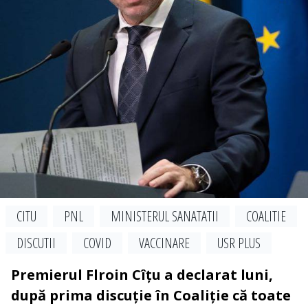
CITU
PNL
MINISTERUL SANATATII
COALITIE
DISCUTII
COVID
VACCINARE
USR PLUS
Premierul Flroin Cîțu a declarat luni,
după prima discuție în Coaliție că toate