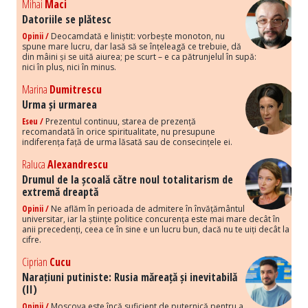
Mihai
Maci
Datoriile se plătesc
Opinii /
Deocamdată e liniștit: vorbește monoton, nu
spune mare lucru, dar lasă să se înțeleagă ce trebuie, dă
din mâini și se uită aiurea; pe scurt – e ca pătrunjelul în supă:
nici în plus, nici în minus.
Marina
Dumitrescu
Urma și urmarea
Eseu /
Prezentul continuu, starea de prezență
recomandată în orice spiritualitate, nu presupune
indiferența față de urma lăsată sau de consecințele ei.
Raluca
Alexandrescu
Drumul de la școală către noul totalitarism de
extremă dreaptă
Opinii /
Ne aflăm în perioada de admitere în învățământul
universitar, iar la științe politice concurența este mai mare decât în
anii precedenți, ceea ce în sine e un lucru bun, dacă nu te uiți decât la
cifre.
Ciprian
Cucu
Narațiuni putiniste: Rusia măreață și inevitabilă
(II)
Opinii /
Moscova este încă suficient de puternică pentru a