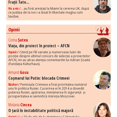
Frații Tate...
Vis a vis /
...au fost arestați la Miami la cererea UK, după
ce Justiția de la noi i-a lăsat în libertate magna cum
laudae,
Opinii
Corina
Șuteu
Viața, din proiect în proiect – AFCN
Opinii /
Citind pe FB variate și numeroase luări de
poziție despre ultimul concurs de selecție a proiectelor
AFCN, mi-au atras atenția comentariile lui Adrian Șoaită
(Fundația Kulturhaus).
Armand
Gosu
Coșmarul lui Putin: blocada Crimeei
Război /
Peninsula Crimeea a fost prioritatea numărul
unu în politica Rusiei. Cucerirea ei în 2014 a dovedit
puterea Rusiei, apărarea, menținerea în siguranță și
prosperitatea ei semnifică măreția Moscovei.
Melania
Cincea
O țară în instabilitate politică majoră
Opinii /
La 70 de zile de la demiterea Cabinetului