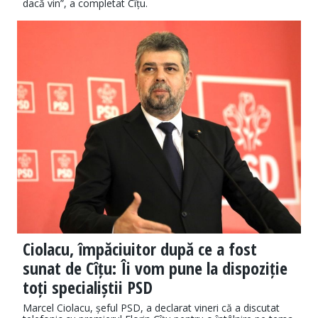
dacă vin”, a completat Cîțu.
Ciolacu, împăciuitor după ce a fost
sunat de Cîțu: Îi vom pune la dispoziție
toți specialiștii PSD
Marcel Ciolacu, șeful PSD, a declarat vineri că a discutat