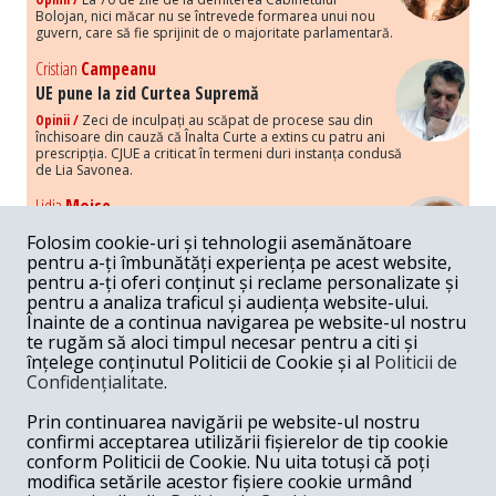
Bolojan, nici măcar nu se întrevede formarea unui nou
guvern, care să fie sprijinit de o majoritate parlamentară.
Cristian
Campeanu
UE pune la zid Curtea Supremă
Opinii /
Zeci de inculpați au scăpat de procese sau din
închisoare din cauză că Înalta Curte a extins cu patru ani
prescripția. CJUE a criticat în termeni duri instanța condusă
de Lia Savonea.
Lidia
Moise
Costurile economice ale haosului politic
Folosim cookie-uri și tehnologii asemănătoare
Opinii /
Economia nu poate rezista cu retorica falsă a
pentru a-ți îmbunătăți experiența pe acest website,
susținerii intereselor poporului, care, de fapt, ascunde
pentru a-ți oferi conținut și reclame personalizate și
obsesia menținerii privilegiilor și a averilor unor caste.
pentru a analiza traficul și audiența website-ului.
Înainte de a continua navigarea pe website-ul nostru
Melania
Cincea
te rugăm să aloci timpul necesar pentru a citi și
Noi puseuri de xenofobie din partea românilor
înțelege conținutul Politicii de Cookie și al
Politicii de
„neaoși”
Confidențialitate
.
Opinii /
Periodic, în spațiul public sunt voci care lansează
mesaje xenofobe la adresa câte unui politician care deranjează un
Prin continuarea navigării pe website-ul nostru
anumit grup politico-mediatic, într-un anumit moment.
confirmi acceptarea utilizării fișierelor de tip cookie
conform Politicii de Cookie. Nu uita totuși că poți
Armand
Gosu
modifica setările acestor fișiere cookie urmând
Unirea cu Moldova: modele istorice