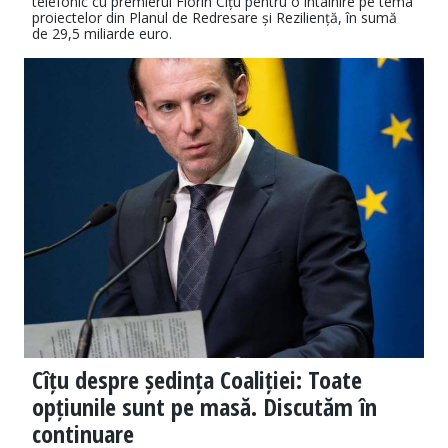
telefonic cu premierul Florin Cîțu pentru o întâlnire pe tema
proiectelor din Planul de Redresare și Reziliență, în sumă
de 29,5 miliarde euro.
Cîțu despre ședința Coaliției: Toate
opțiunile sunt pe masă. Discutăm în
continuare