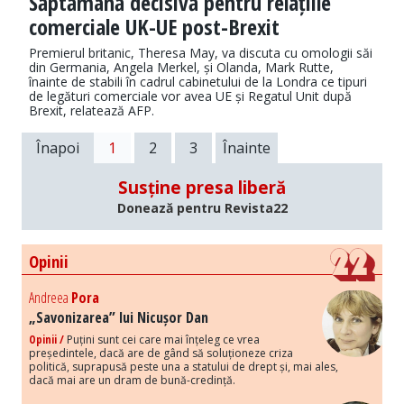
Săptămână decisivă pentru relațiile
comerciale UK-UE post-Brexit
Premierul britanic, Theresa May, va discuta cu omologii săi
din Germania, Angela Merkel, și Olanda, Mark Rutte,
înainte de stabili în cadrul cabinetului de la Londra ce tipuri
de legături comerciale vor avea UE și Regatul Unit după
Brexit, relatează AFP.
Înapoi
1
2
3
Înainte
Susține presa liberă
Donează pentru Revista22
Opinii
Andreea
Pora
„Savonizarea” lui Nicușor Dan
Opinii /
Puțini sunt cei care mai înțeleg ce vrea
președintele, dacă are de gând să soluționeze criza
politică, suprapusă peste una a statului de drept și, mai ales,
dacă mai are un dram de bună-credință.