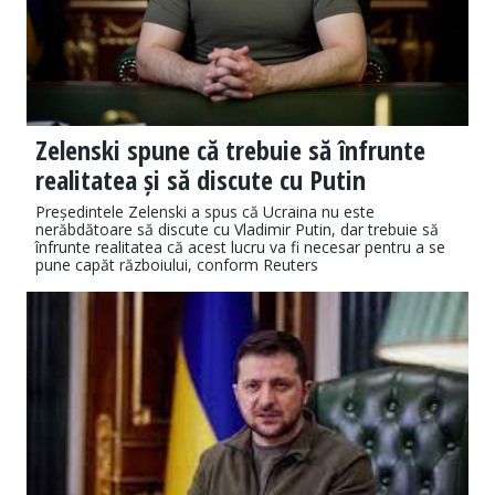
Zelenski spune că trebuie să înfrunte
realitatea și să discute cu Putin
Președintele Zelenski a spus că Ucraina nu este
nerăbdătoare să discute cu Vladimir Putin, dar trebuie să
înfrunte realitatea că acest lucru va fi necesar pentru a se
pune capăt războiului, conform Reuters