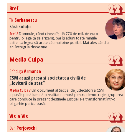
Bref
Tia
Serbanescu
Fără soluții
Bref /
Domnule, când cineva îți dă 770 de mil. de euro
pentru o lege (a salarizării), păi îți aduni toate mințile
astfel ca legea să arate cât mai bine posibil. Mai ales când ai
ani întregi la dispoziție.
Media Culpa
Brîndușa
Armanca
CSM acuză presa și societatea civilă de
„lovitură de stat”
Media Culpa /
Un document al Secției de judecători a CSM
a pus în plină lumină o realitate amară pentru democrație: gruparea
care conduce în prezent destinele justiției s-a transformat într-o
oligarhie periculoasă.
Vis a Vis
Dan
Perjovschi