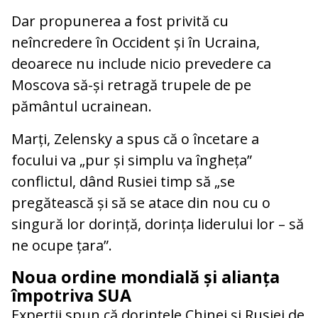
Dar propunerea a fost privită cu
neîncredere în Occident și în Ucraina,
deoarece nu include nicio prevedere ca
Moscova să-și retragă trupele de pe
pământul ucrainean.
Marți, Zelensky a spus că o încetare a
focului va „pur și simplu va îngheța”
conflictul, dând Rusiei timp să „se
pregătească și să se atace din nou cu o
singură lor dorință, dorința liderului lor – să
ne ocupe țara”.
Noua ordine mondială și alianța
împotriva SUA
Experții spun că dorințele Chinei și Rusiei de