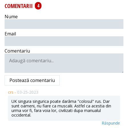
COMENTARII
4
Nume
Email
Comentariu
Postează comentariu
crs -
03-25-2023
UK singura singurica poate darâma "colosul" rus. Dar
sunt oameni, nu fiare ca muscalii. Astfel ca acestia din
urma vor fi, fara voia lor, civilizati dupa manualul
occidental.
Răspunde