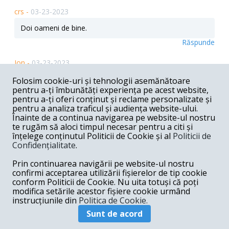
crs -
03-23-2023
Doi oameni de bine.
Răspunde
Ion -
03-23-2023
Xi Jinping le-a intors vizita lui Nicolae Milescu Spătaru.
Folosim cookie-uri și tehnologii asemănătoare
pentru a-ți îmbunătăți experiența pe acest website,
Răspunde
pentru a-ți oferi conținut și reclame personalizate și
pentru a analiza traficul și audiența website-ului.
Lili -
03-23-2023
Înainte de a continua navigarea pe website-ul nostru
te rugăm să aloci timpul necesar pentru a citi și
China a venit la Moscova sperind sa aduca in fata lumii
înțelege conținutul Politicii de Cookie și al
Politicii de
pacea mult dorita in Ucraina .A facut si ea ce au facut si
Confidențialitate
.
turcii la Plevna .Putin nici nu a clipit . Aruncam cu
nucleara ca doara vin anglezii cu uraniul cel saracit .XI a
Prin continuarea navigării pe website-ul nostru
dat din umeri si a plecat dis de dimineta .Acum China mai
are doar o singura solutie . China va condamna
confirmi acceptarea utilizării fișierelor de tip cookie
agresiunea si il va lasa balta pe Putin .A inteles si ea tirziu
conform Politicii de Cookie. Nu uita totuși că poți
cum sta treba si de ce face Putin tot ceea ce face
modifica setările acestor fișiere cookie urmând
.Germaniei ii creste „pipota” de fericire .
instrucțiunile din
Politica de Cookie.
Răspunde
Sunt de acord