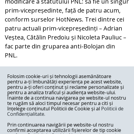
modificare a statutului PNL: să fie un singur
prim-vicepreședinte, față de patru acum,
conform surselor HotNews. Trei dintre cei
patru actuali prim-vicepreședinți – Adrian
Veștea, Cătălin Predoiu și Nicoleta Pauliuc –
fac parte din gruparea anti-Bolojan din
PNL.
COMENTARII
0
Folosim cookie-uri și tehnologii asemănătoare
pentru a-ți îmbunătăți experiența pe acest website,
Nume
pentru a-ți oferi conținut și reclame personalizate și
pentru a analiza traficul și audiența website-ului.
Înainte de a continua navigarea pe website-ul nostru
Email
te rugăm să aloci timpul necesar pentru a citi și
înțelege conținutul Politicii de Cookie și al
Politicii de
Confidențialitate
.
Comentariu
Prin continuarea navigării pe website-ul nostru
confirmi acceptarea utilizării fișierelor de tip cookie