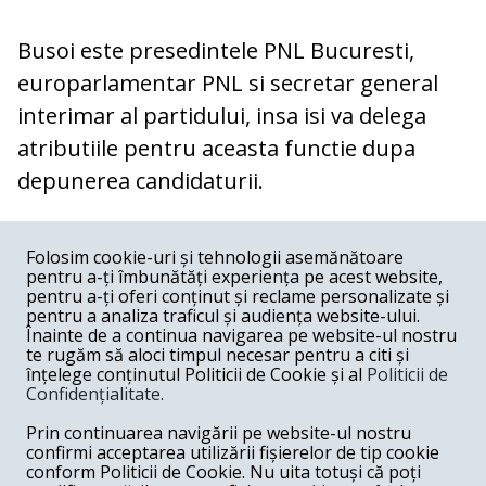
Busoi este presedintele PNL Bucuresti,
europarlamentar PNL si secretar general
interimar al partidului, insa isi va delega
atributiile pentru aceasta functie dupa
depunerea candidaturii.
COMENTARII
0
Folosim cookie-uri și tehnologii asemănătoare
pentru a-ți îmbunătăți experiența pe acest website,
Nume
pentru a-ți oferi conținut și reclame personalizate și
pentru a analiza traficul și audiența website-ului.
Înainte de a continua navigarea pe website-ul nostru
Email
te rugăm să aloci timpul necesar pentru a citi și
înțelege conținutul Politicii de Cookie și al
Politicii de
Confidențialitate
.
Comentariu
Prin continuarea navigării pe website-ul nostru
confirmi acceptarea utilizării fișierelor de tip cookie
conform Politicii de Cookie. Nu uita totuși că poți