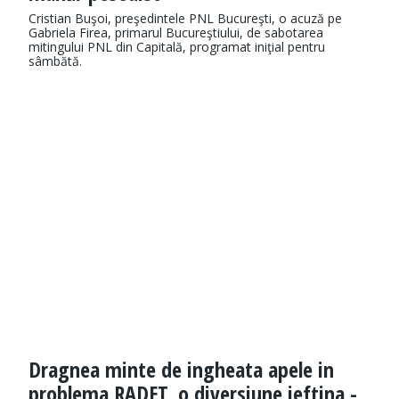
Cristian Buşoi, preşedintele PNL Bucureşti, o acuză pe
Gabriela Firea, primarul Bucureştiului, de sabotarea
mitingului PNL din Capitală, programat iniţial pentru
sâmbătă.
Dragnea minte de ingheata apele in
problema RADET, o diversiune ieftina -