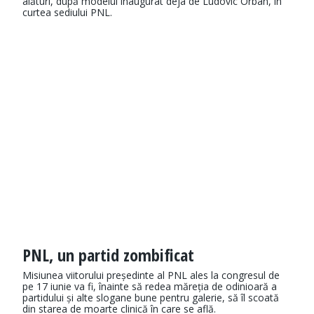
alături, după modelul inaugurat deja de Ludovic Orban, in
curtea sediului PNL.
PNL, un partid zombificat
Misiunea viitorului președinte al PNL ales la congresul de
pe 17 iunie va fi, înainte să redea măreția de odinioară a
partidului și alte slogane bune pentru galerie, să îl scoată
din starea de moarte clinică în care se află.