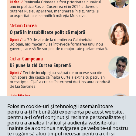
Război /
Peninsula Crimeea a fost prioritatea numărul
unu în politica Rusiei. Cucerirea ei în 2014 a dovedit
puterea Rusiei, apărarea, menținerea în siguranță și
prosperitatea ei semnifică măreția Moscovei.
Melania
Cincea
O țară în instabilitate politică majoră
Opinii /
La 70 de zile de la demiterea Cabinetului
Bolojan, nici măcar nu se întrevede formarea unui nou
guvern, care să fie sprijinit de o majoritate parlamentară.
Cristian
Campeanu
UE pune la zid Curtea Supremă
Opinii /
Zeci de inculpați au scăpat de procese sau din
închisoare din cauză că Înalta Curte a extins cu patru ani
prescripția. CJUE a criticat în termeni duri instanța condusă
de Lia Savonea.
Lidia
Moise
Costurile economice ale haosului politic
Folosim cookie-uri și tehnologii asemănătoare
Opinii /
Economia nu poate rezista cu retorica falsă a
pentru a-ți îmbunătăți experiența pe acest website,
susținerii intereselor poporului, care, de fapt, ascunde
pentru a-ți oferi conținut și reclame personalizate și
obsesia menținerii privilegiilor și a averilor unor caste.
pentru a analiza traficul și audiența website-ului.
Înainte de a continua navigarea pe website-ul nostru
Melania
Cincea
te rugăm să aloci timpul necesar pentru a citi și