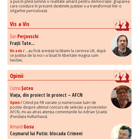
a pus în plină lumină o realitate amară pentru democrație: gruparea
care conduce în prezent destinele justiției s-a transformat într-o
oligarhie periculoasă.
Vis a Vis
Dan
Perjovschi
Frații Tate...
Vis a vis /
...au fost arestați la Miami la cererea UK, după
ce Justiția de la noi i-a lăsat în libertate magna cum
laudae,
Opinii
Corina
Șuteu
Viața, din proiect în proiect – AFCN
Opinii /
Citind pe FB variate și numeroase luări de
poziție despre ultimul concurs de selecție a proiectelor
AFCN, mi-au atras atenția comentariile lui Adrian Șoaită
(Fundația Kulturhaus).
Armand
Gosu
Coșmarul lui Putin: blocada Crimeei