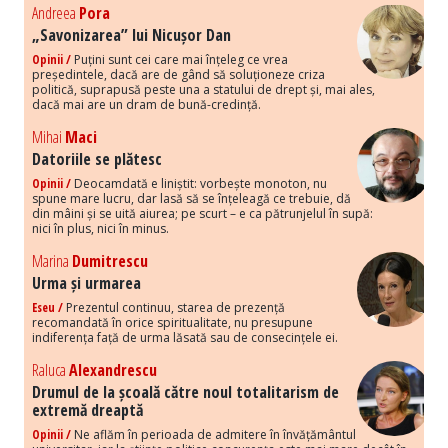
Andreea
Pora
„Savonizarea” lui Nicușor Dan
Opinii /
Puțini sunt cei care mai înțeleg ce vrea
președintele, dacă are de gând să soluționeze criza
politică, suprapusă peste una a statului de drept și, mai ales,
dacă mai are un dram de bună-credință.
Mihai
Maci
Datoriile se plătesc
Opinii /
Deocamdată e liniștit: vorbește monoton, nu
spune mare lucru, dar lasă să se înțeleagă ce trebuie, dă
din mâini și se uită aiurea; pe scurt – e ca pătrunjelul în supă:
nici în plus, nici în minus.
Marina
Dumitrescu
Urma și urmarea
Eseu /
Prezentul continuu, starea de prezență
recomandată în orice spiritualitate, nu presupune
indiferența față de urma lăsată sau de consecințele ei.
Raluca
Alexandrescu
Drumul de la școală către noul totalitarism de
extremă dreaptă
Opinii /
Ne aflăm în perioada de admitere în învățământul