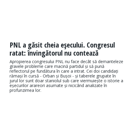
PNL a găsit cheia eşecului. Congresul
ratat: învingătorul nu contează
Apropierea congresului PNL nu face decât să demanteleze
gravele probleme care macină partidul și să pună
reflectorul pe fundătura în care a intrat. Cei doi candidați
rămași în cursă - Orban și Bușoi - și taberele grupate în
jurul lor sunt doar staniolul sub care viermuiește o istorie a
eșecurilor arareori asumate și nicicând analizate în
profunzimea lor.