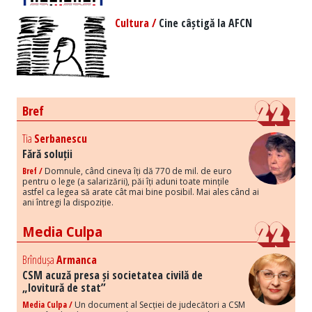
Cultura /
Cine câștigă la AFCN
Bref
Tia
Serbanescu
Fără soluții
Bref /
Domnule, când cineva îți dă 770 de mil. de euro
pentru o lege (a salarizării), păi îți aduni toate mințile
astfel ca legea să arate cât mai bine posibil. Mai ales când ai
ani întregi la dispoziție.
Media Culpa
Brîndușa
Armanca
CSM acuză presa și societatea civilă de
„lovitură de stat”
Media Culpa /
Un document al Secției de judecători a CSM