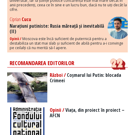
universitar, iar la științe politice concurența este mai mare decât în
anii precedenți, ceea ce în sine e un lucru bun, dacă nu te uiți decât la
cifre.
Ciprian
Cucu
Narațiuni putiniste: Rusia măreață și inevitabilă
(II)
Opinii /
Moscova este încă suficient de puternică pentru a
destabiliza un stat mai slab și suficient de abilă pentru a-i convinge
pe ceilalți că nu merită să-l apere.
RECOMANDAREA EDITORILOR
Război /
Coșmarul lui Putin: blocada
Crimeei
Opinii /
Viața, din proiect în proiect –
AFCN