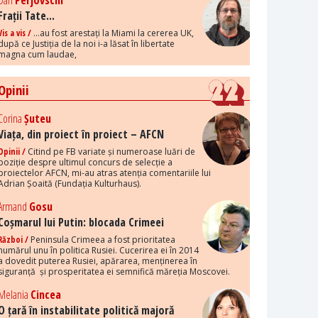
Dan
Perjovschi
Frații Tate...
Vis a vis /
...au fost arestați la Miami la cererea UK,
după ce Justiția de la noi i-a lăsat în libertate
magna cum laudae,
Opinii
Corina
Șuteu
Viața, din proiect în proiect – AFCN
Opinii /
Citind pe FB variate și numeroase luări de
poziție despre ultimul concurs de selecție a
proiectelor AFCN, mi-au atras atenția comentariile lui
Adrian Șoaită (Fundația Kulturhaus).
Armand
Gosu
Coșmarul lui Putin: blocada Crimeei
Război /
Peninsula Crimeea a fost prioritatea
numărul unu în politica Rusiei. Cucerirea ei în 2014
a dovedit puterea Rusiei, apărarea, menținerea în
siguranță și prosperitatea ei semnifică măreția Moscovei.
Melania
Cincea
O țară în instabilitate politică majoră