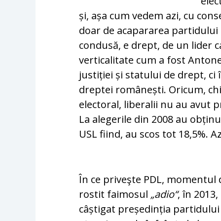
elec
și, așa cum ve­dem azi, cu con
doar de aca­pa­ra­rea partidului
condusă, e drept, de un lider ca
verticalitate cum a fost Antone
justiției și statului de drept, c
dreptei românești. Oricum, chi
electoral, liberalii nu au avut
La alegerile din 2008 au obținu
USL fiind, au scos tot 18,5%. A
În ce priveşte PDL, mo­mentul de
rostit fai­mo­sul
„adio“
, în 2013
câștigat preșe­dinția partidulu