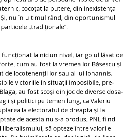
uternic, co­coțat la putere, din inexistența
or. Și, nu în ultimul rând, din oportunismul
ar­tidele „tradiționale“.
func­ționat la niciun nivel, iar golul lăsat de
for­te, cum au fost la vremea lor Băsescu și
 de locotenenții lor sau ai lui Iohannis.
bile vic­toriile în situații imposibile, pre­
laga, au fost scoși din joc de diverse do­sa­
ii și politici pe temen lung, ca Valeriu
cuplarea la electoratul de dreapta și la
ptate de acesta nu s-a produs, PNL fiind
 liberalismului, să opteze între valorile