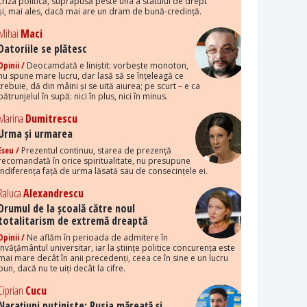
criza politică, suprapusă peste una a statului de drept
și, mai ales, dacă mai are un dram de bună-credință.
Mihai
Maci
Datoriile se plătesc
Opinii /
Deocamdată e liniștit: vorbește monoton,
nu spune mare lucru, dar lasă să se înțeleagă ce
trebuie, dă din mâini și se uită aiurea; pe scurt – e ca
pătrunjelul în supă: nici în plus, nici în minus.
Marina
Dumitrescu
Urma și urmarea
Eseu /
Prezentul continuu, starea de prezență
recomandată în orice spiritualitate, nu presupune
indiferența față de urma lăsată sau de consecințele ei.
Raluca
Alexandrescu
Drumul de la școală către noul
totalitarism de extremă dreaptă
Opinii /
Ne aflăm în perioada de admitere în
învățământul universitar, iar la științe politice concurența este
mai mare decât în anii precedenți, ceea ce în sine e un lucru
bun, dacă nu te uiți decât la cifre.
Ciprian
Cucu
Narațiuni putiniste: Rusia măreață și