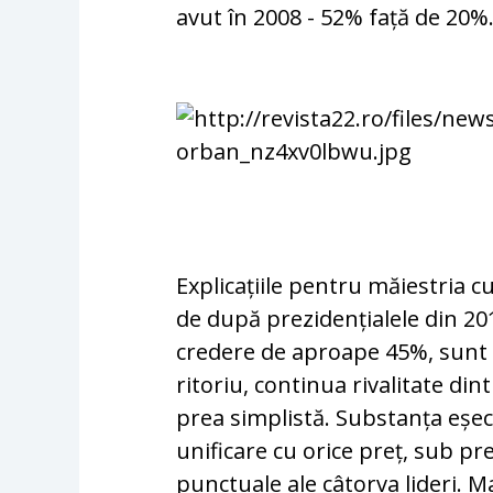
avut în 2008 - 52% față de 20%
Explicațiile pentru măiestria 
de după prezidențialele din 201
credere de aproape 45%, sunt m
ritoriu, continua rivalitate din
prea simplistă. Substanța eșecu
unificare cu orice preț, sub pr
punctuale ale câ­torva lideri. M