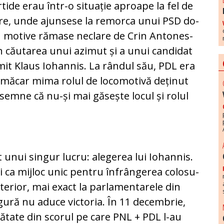
rtide erau într-o situație aproape la fel de
are, un­de ajunsese la remorca unui PSD do­
n mo­tive rămase neclare de Crin Anto­nes­
n cău­tarea unui azimut și a unui candidat
umit Klaus Iohannis. La rândul său, PDL era
ă mă­car mima rolul de locomotivă deținut
semne că nu-și mai găsește locul și rolul
 unui singur lucru: alegerea lui Iohannis.
ei ca mij­loc unic pentru înfrângerea colo­su­
Ulterior, mai exact la parlamentarele din
gură nu adu­ce victoria. În 11 decembrie,
ătate din scorul pe care PNL + PDL l-au