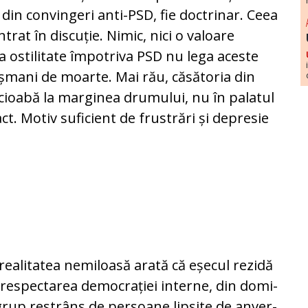
 din convingeri anti-PSD, fie doc­trinar. Ceea
ntrat în discuție. Nimic, nici o valoare
la ostilitate împotriva PSD nu lega aceste
ani de moarte. Mai rău, căsă­to­ria din
cioabă la marginea drumului, nu în palatul
act. Motiv suficient de frustrări și depresie
rea­li­ta­tea nemiloasă arată că eșecul rezidă
eres­pec­tarea democrației interne, din do­mi­
grup re­strâns de persoane lipsite de an­ver­