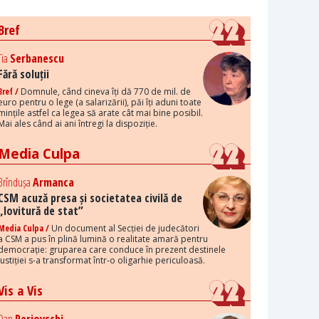
Bref
Tia
Serbanescu
Fără soluții
Bref /
Domnule, când cineva îți dă 770 de mil. de
euro pentru o lege (a salarizării), păi îți aduni toate
mințile astfel ca legea să arate cât mai bine posibil.
Mai ales când ai ani întregi la dispoziție.
Media Culpa
Brîndușa
Armanca
CSM acuză presa și societatea civilă de
„lovitură de stat”
Media Culpa /
Un document al Secției de judecători
a CSM a pus în plină lumină o realitate amară pentru
democrație: gruparea care conduce în prezent destinele
justiției s-a transformat într-o oligarhie periculoasă.
Vis a Vis