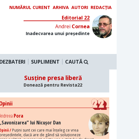
NUMĂRUL CURENT
ARHIVA
AUTORI
REDACȚIA
Editorial 22
Andrei
Cornea
Inadecvarea unui președinte
DEZBATERI
SUPLIMENT
CAUTĂ
Susține presa liberă
Donează pentru Revista22
Opinii
Andreea
Pora
„Savonizarea” lui Nicușor Dan
Opinii /
Puțini sunt cei care mai înțeleg ce vrea
președintele, dacă are de gând să soluționeze