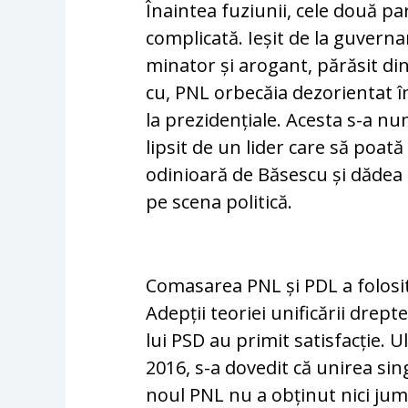
Înaintea fuziunii, cele două pa
com­plicată. Ieșit de la guvern
minator și arogant, părăsit di
cu, PNL orbecăia dezorientat î
la prezidențiale. Acesta s-a n
lipsit de un lider care să poat
odinioară de Băsescu și dădea 
pe scena politică.
Comasarea PNL și PDL a folosit
Adepții teoriei unificării drept
lui PSD au primit satisfacție. 
2016, s-a dovedit că unirea sin
noul PNL nu a obținut nici jum