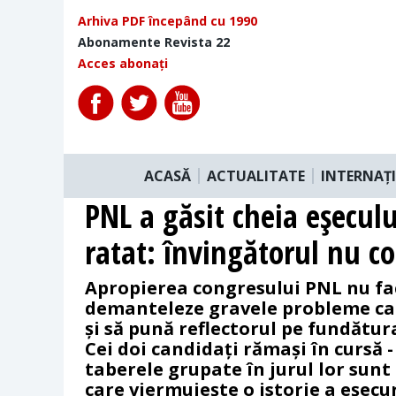
Arhiva PDF începând cu 1990
Abonamente Revista 22
Acces abonați
ACASĂ
ACTUALITATE
INTERNAȚ
PNL a găsit cheia eşecul
ratat: învingătorul nu c
Apropierea congresului PNL nu fa
demanteleze gravele probleme ca
și să pună reflectorul pe fundătura
Cei doi candidați rămași în cursă -
taberele grupate în jurul lor sunt
care viermuiește o istorie a eșecu