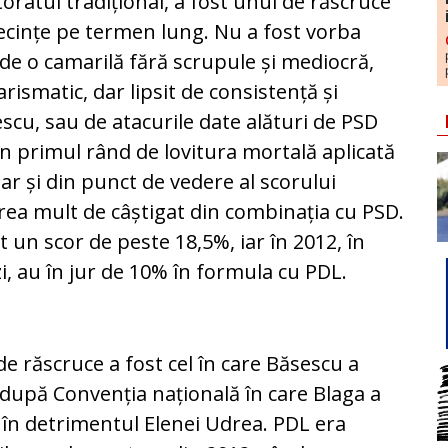
toratul tradițional, a fost unul de răscruce
secințe pe termen lung. Nu a fost vorba
 de o camarilă fără scru­pule și mediocră,
rismatic, dar lipsit de consistență și
scu, sau de atacurile date ală­turi de PSD
i în primul rând de lovitura mor­tală aplicată
ar și din punct de vedere al scorului
 prea mult de câștigat din com­binația cu PSD.
t un scor de peste 18,5%, iar în 2012, în
zi, au în jur de 10% în formula cu PDL.
 răs­cru­ce a fost cel în care Băsescu a
, după Convenția națională în care Bla­ga a
i în de­trimentul Elenei Udrea. PDL era