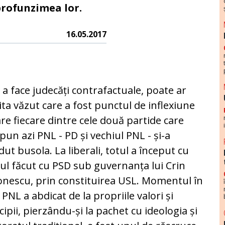
profunzimea lor.
16.05.2017
 a face judecăți contrafactuale, poa­te ar
ta văzut care a fost punc­tul de inflexiune
are fiecare dintre cele două partide care
un azi PNL - PD și vechiul PNL - și-a
dut bu­sola. La liberali, totul a început cu
ul făcut cu PSD sub gu­vernanța lui Crin
onescu, prin cons­ti­tuirea USL. Momentul în
 PNL a abdicat de la propriile valori și
cipii, pier­zân­du-și la pachet cu ideo­logia și