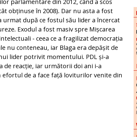
ilor par­lamentare din 2012, când a scos
ât obținuse în 2008). Dar nu asta a fost
a urmat după ce fostul său lider a încercat
ctureze. Exodul a fost masiv spre Mișcarea
ntelectuali - ceea ce a fragilizat democrația
ile nu conteneau, iar Blaga era depășit de
ui lider potrivit momentului. PDL și-a
a de reacție, iar următorii doi ani i-a
efortul de a face față loviturilor venite din