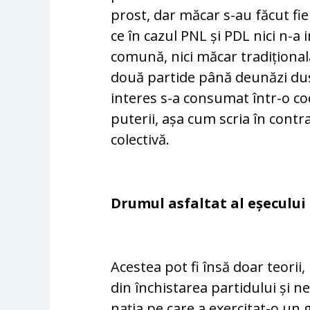
prost, dar măcar s-au făcut fie
ce în cazul PNL și PDL nici n-a i
comună, nici măcar tra­di­ționa
două partide până deunăzi dușm
interes s-a consumat într-o co
puterii, așa cum scria în con­tr
colectivă.
Drumul asfaltat al eșecului
Acestea pot fi însă doar teorii, 
din închistarea partidului și n
nația pe care a exercitat-o un 