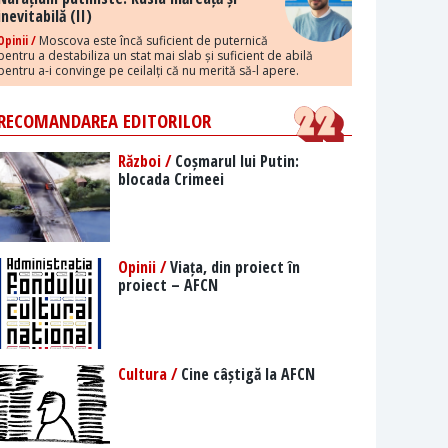
inevitabilă (II)
Opinii /
Moscova este încă suficient de puternică
pentru a destabiliza un stat mai slab și suficient de abilă
pentru a-i convinge pe ceilalți că nu merită să-l apere.
RECOMANDAREA EDITORILOR
Război /
Coșmarul lui Putin:
blocada Crimeei
Opinii /
Viața, din proiect în
proiect – AFCN
Cultura /
Cine câștigă la AFCN