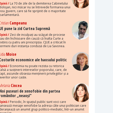
Opinii /
La 70 de zile de la demiterea Cabinetului
Bolojan, nici măcar nu se întrevede formarea unui
nou guvern, care să fie sprijinit de o majoritate
parlamentară.
Cristian
Campeanu
UE pune la zid Curtea Supremă
Opinii /
Zeci de inculpați au scăpat de procese
sau din închisoare din cauză că Înalta Curte a
extins cu patru ani prescripția. CJUE a criticat în
termeni duri instanța condusă de Lia Savonea.
Lidia
Moise
Costurile economice ale haosului politic
Opinii /
Economia nu poate rezista cu retorica
falsă a susținerii intereselor poporului, care, de
fapt, ascunde obsesia menținerii privilegiilor și a
averilor unor caste.
Melania
Cincea
Noi puseuri de xenofobie din partea
românilor „neaoși”
Opinii /
Periodic, în spațiul public sunt voci care
lansează mesaje xenofobe la adresa câte unui politician care
deranjează un anumit grup politico-mediatic, într-un anumit