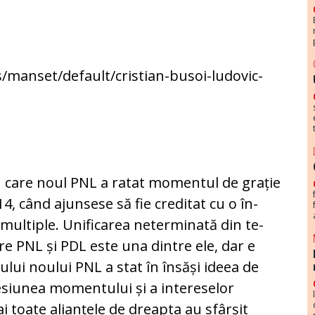
.
cu care noul PNL a ratat momentul de grație
4, când ajunsese să fie creditat cu o în­
ul­ti­ple. Unificarea neterminată din te­
tre PNL și PDL este una dintre ele, dar e
lui noului PNL a stat în însăși ideea de
esiunea mo­men­tului și a intereselor
ai toate alianțele de dreap­ta au sfârșit