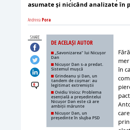
asumate și nicicând analizate în 
Andreea
Pora
SHARE
DE ACELAȘI AUTOR
Fără
„Savonizarea” lui Nicușor
Dan
meri
Nicușor Dan s-a predat.
în c
Sistemul mușcă
Grindeanu și Dan, un
comp
tandem de coșmar: au
6
legitimat extremiștii
pier
Ovidiu Voicu: Problema
pact
esențială a președintelui
Nicușor Dan este că are
An­t
ambiții mărunte
care
Nicușor Dan, un
președinte în slujba PSD
prin