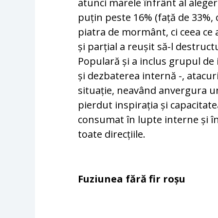
atunci marele înfrânt al aleger
puțin peste 16% (față de 33%, c
piatra de mormânt, ci ceea ce 
și parțial a reușit să-l destru
Populară și a inclus grupul de i
și dezbaterea internă -, atacur
situație, neavând anvergura un
pierdut inspirația și capacitate
consumat în lupte interne și în 
toate direcțiile.
Fuziunea fără fir roșu