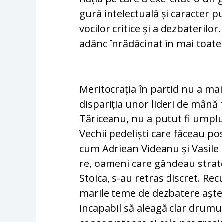
gu­ră intelectuală și caracter p
vo­cilor critice și a dezbateril
adânc înrădăcinat în mai toate p
Meritocrația în partid nu a mai 
dispariția unor lideri de mână 
Tăriceanu, nu a putut fi umplut
Vechii pedeliști care făceau posi
cum Adriean Videanu și Vasile B
re, oameni care gândeau strateg
Stoi­ca, s-au retras discret. Re
marile teme de dezbatere aște
incapabil să aleagă clar drumul