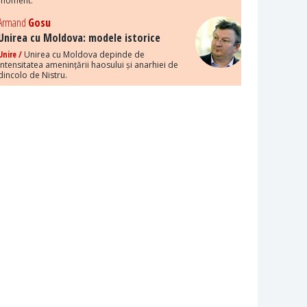
moment.
Armand
Gosu
Unirea cu Moldova: modele istorice
Unire /
Unirea cu Moldova depinde de
intensitatea amenințării haosului și anarhiei de
dincolo de Nistru.