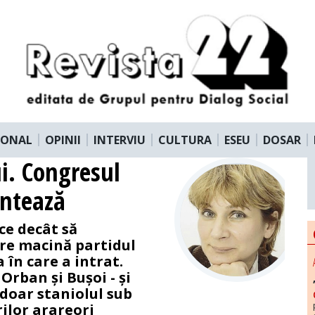
IONAL
OPINII
INTERVIU
CULTURA
ESEU
DOSAR
ui. Congresul
ontează
ce decât să
re macină partidul
 în care a intrat.
 Orban și Bușoi - și
 doar staniolul sub
rilor arareori